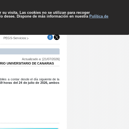
pa web
Contacto
Sugerencias
El SCS
Escuchar
 su visita. Las cookies no se utilizan para recoger
 lo desee. Dispone de más información en nuestra
Política de
PEGS-Servicios
Actualizado a: [21/07/2026]
RIO UNIVERSITARIO DE CANARIAS
biles a contar desde el día siguiente de la
:59 horas del 24 de julio de 2026, ambos