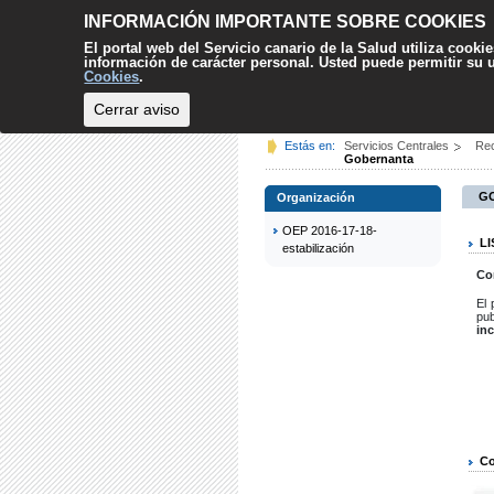
INFORMACIÓN IMPORTANTE SOBRE COOKIES
El portal web del Servicio canario de la Salud utiliza cooki
información de carácter personal. Usted puede permitir su
Cookies
.
Cerrar aviso
INICIO
CIUDADANÍA
Estás en:
Servicios Centrales
Re
Gobernanta
G
Organización
OEP 2016-17-18-
L
estabilización
Co
El 
pub
in
Co