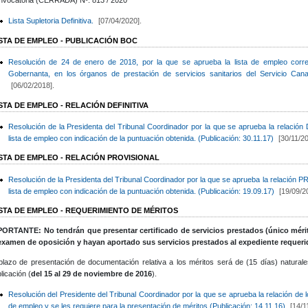
Lista Supletoria Definitiva.
[07/04/2020].
ISTA DE EMPLEO - PUBLICACIÓN BOC
Resolución de 24 de enero de 2018, por la que se aprueba la lista de empleo corres
Gobernanta, en los órganos de prestación de servicios sanitarios del Servicio Can
[06/02/2018].
STA DE EMPLEO - RELACIÓN DEFINITIVA
Resolución de la Presidenta del Tribunal Coordinador por la que se aprueba la relación 
lista de empleo con indicación de la puntuación obtenida. (Publicación: 30.11.17)
[30/11/20
ISTA DE EMPLEO - RELACIÓN PROVISIONAL
Resolución de la Presidenta del Tribunal Coordinador por la que se aprueba la relación P
lista de empleo con indicación de la puntuación obtenida. (Publicación: 19.09.17)
[19/09/2
ISTA DE EMPLEO - REQUERIMIENTO DE MÉRITOS
ORTANTE: No tendrán que presentar certificado de servicios prestados (único méri
 examen de oposición y hayan aportado sus servicios prestados al expediente requeri
plazo de presentación de documentación relativa a los méritos será de (15 días) naturales
licación (
del 15 al 29 de noviembre de 2016
).
Resolución del Presidente del Tribunal Coordinador por la que se aprueba la relación de lo
de empleo y se les requiere para la presentación de méritos (Publicación: 14.11.16)
[14/1