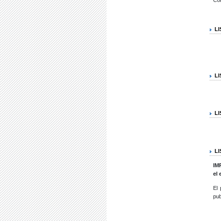
L
LI
L
L
I
MP
el
El 
pub