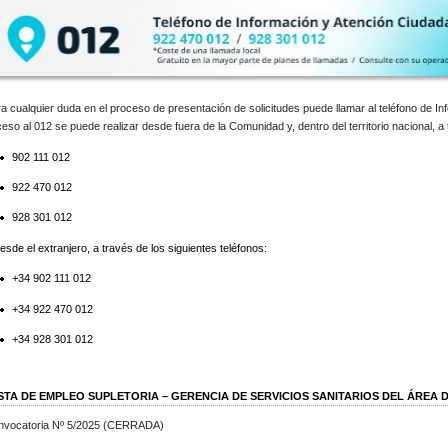
a cualquier duda en el proceso de presentación de solicitudes puede llamar al teléfono de I
eso al 012 se puede realizar desde fuera de la Comunidad y, dentro del territorio nacional, a 
902 111 012
922 470 012
928 301 012
esde el extranjero, a través de los siguientes teléfonos:
+34 902 111 012
+34 922 470 012
+34 928 301 012
ISTA DE EMPLEO SUPLETORIA – GERENCIA DE SERVICIOS SANITARIOS DEL ÁREA
nvocatoria Nº 5/2025 (CERRADA)