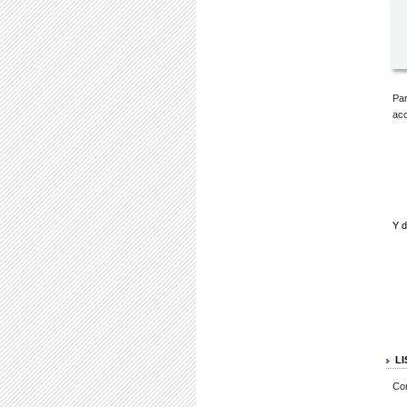
Par
acc
Y d
L
Co