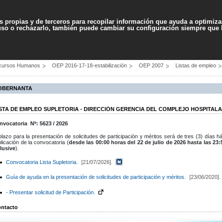
Contenido
Accesibilidad
Ma
es propias y de terceros para recopilar información que ayuda a optimizar
 uso o rechazarlo, también puede cambiar su configuración siempre que
PROFESIONALES
SERVICIOS
AYUDA
cursos Humanos
OEP 2016-17-18-estabilización
OEP 2007
Listas de empleo
OBERNANTA
ISTA DE EMPLEO SUPLETORIA - DIRECCIÓN GERENCIA DEL COMPLEJO HOSPITALA
nvocatoria Nº: 5623 / 2026
plazo para la presentación de solicitudes de participación y méritos será de tres (3) días há
licación de la convocatoria (
desde las 00:00 horas del 22 de julio de 2026 hasta las 23
clusive
).
Convocatoria Lista Supletoria.
[21/07/2026].
Guía de ayuda en la presentación de solicitudes de participación y méritos.
[23/06/2020].
- Presentar solicitud de Participación.
ntacto