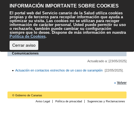
Contenido
Accesibilidad
Mapa web
Contacto
Sugerencias
El
INFORMACIÓN IMPORTANTE SOBRE COOKIES
SCS
El portal web del Servicio canario de la Salud utiliza cookies
propias y de terceros para recopilar información que ayuda a
optimizar su visita. Las cookies no se utilizan para recoger
información de carácter personal. Usted puede permitir su uso
o rechazarlo, también puede cambiar su configuración
siempre que lo desee. Dispone de más información en nuestra
Escuchar
Política de Cookies
.
Cerrar aviso
Comunicaciones
Actualizado a: [23/05/2025]
Actuación en contactos estrechos de un caso de sarampión
[22/05/2025].
Volver
© Gobierno de Canarias
Aviso Legal
Política de privacidad
Sugerencias y Reclamaciones