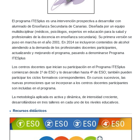
El programa ITESplus es una intervención prospectiva a desarrollar con
alumnado de Enseñanza Secundaria de Canarias. Diseñada por un equipo
multidisciplinar (médicos, psicólogos, expertos en educación para la salud y
profesionales de la docencia en enseñanza secundaria). Su primera versión se
puso en marcha en el año 2001. En 2014 se incluyeron contenidos de alcohol
atendiendo a la demanda de los profesionales docentes participantes,
actualizando y mejorando el programa, pasando a denominarse Programa
ITESplus
Los centros docentes que inician su participación en el Programa ITESplus
comienzan desde 1º de ESO y lo desarrollan hasta 4º de ESO; también pueden
participar los ciclos formativos correspondientes. En cursos sucesivos, las
nuevas promociones que se incorporan a los centros docentes participantes
son incluidas en el programa.
La metodología aplicada es activa y dinámica, de intensidad creciente,
desarrollándose en tres talleres en cada uno de los niveles educativos.
Recursos didácticos