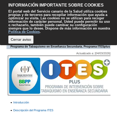
Contenido
Accesibilidad
Mapa web
Contacto
Sugerencias
El
INFORMACIÓN IMPORTANTE SOBRE COOKIES
SCS
El portal web del Servicio canario de la Salud utiliza cookies
propias y de terceros para recopilar información que ayuda a
optimizar su visita. Las cookies no se utilizan para recoger
información de carácter personal. Usted puede permitir su uso
o rechazarlo, también puede cambiar su configuración
siempre que lo desee. Dispone de más información en nuestra
Escuchar
Política de Cookies
.
Cerrar aviso
Programa de Tabaquismo en Enseñanza Secundaria. Programa ITESplus
Actualizado a: [04/03/2026]
Introducción
Descripción del Programa ITES