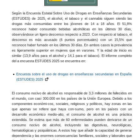
Según la Encuesta Estatal Sobre Uso de Drogas en Enseñanzas Secundarias
(ESTUDES) de 2025, el alcohol, el tabaco y el cannabis siguen siendo las
drogas más consumidas entre los jóvenes de 14 a 18 años. El 51,8%
reconoce haber consumido bebidas alcohólicas en los últimos 30 días,
observándose un ligero descenso respecto a 2023. Con respecto al tabaco, el
descenso es más acusado (6 puntos porcentuales) con un 15,5% que
reconoce haber fumado en los últimos 30 días. En ambos casos la prevalencia
es ligeramente superior en mujeres que en varones. Y la edad de inicio es
similar (13,9 años para el alcohol y 14,1 para el tabaco). El informe completo
del a encuesta ESTUDES 2025 se encuentra en:
Encuesta sobre el uso de drogas en enseñanzas secundarias en España
(ESTUDES) 2025
El consumo nocivo de alcohol es responsable de 3,3 millones de fallecidos en
el mundo, con casi 300.000 en los países de la Unión Europea. Debido a los
componentes económi-cos, sociales, religiosos y políticos, hay zonas en las
que apenas se refiere que haya con-sumo, pero en los países con un
desarrollo económico medio-alto, el consumo de alcohol es una práctica
extendida. Se estima que más de 60 enfermedades pueden derivarse de un
consumo nocivo de alcohol, incluyendo las digestivas, neurológicas,
hematológicas y psiquiátricas. A estos hay que añadir la capacidad de generar
dependencia y las enormes consecuencias familiares, sociales y laborales que