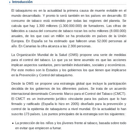
Introducción
El tabaquismo es en la actualidad la primera causa de muerte evitable en el
mundo desarrollado. Y pronto lo será también en los países en desarrollo. El
consumo de tabaco está extendido por todas las regiones del planeta. Se
calcula que hay 1.300 millones (1.300.000.000) de fumadores. Las cifras de
fallecidos a causa del consumo de tabaco rozan los ocho millones (8.000.000)
anuales, de los que casi un millón se ha producido en países de la Unión
Europea. En España se ha estimado que fallecen unas 52.000 personas al
año. En Canarias la cifra alcanza a las 2.300 personas.
La Organización Mundial de la Salud (OMS) propone una serie de medidas
para el control del tabaco. Lo que ya se tiene asumido es que las acciones
implican aspectos sanitarios, pero también industriales, sociales y económicos.
Por este motivo son lo Estados y los gobiernos los que tienen que implicarse
en la Prevención y Control del tabaquismo.
Desde la OMS se propone una estrategia global que incluye la participación
decidida de los gobiernos de los diferentes países. Se trata de un acuerdo
internacional denominado Convenio Marco para el Control del Tabaco (CMCT).
El CMCT es un instrumento jurídico vinculante para los países que lo han
firmado y ratificado (España lo hizo en 2005) diseñado para la prevención y
control de la epidemia de tabaquismo a nivel mundial. En la actualidad lo han
suscrito 173 países. Los puntos principales de la estrategia son los siguientes:
La protección de los niños y los jóvenes frente al tabaco, basada sobre todo
en evitar que empiecen a fumar.