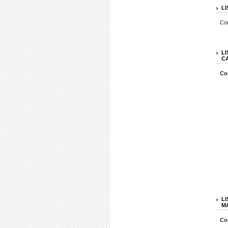
L
Co
L
C
Co
L
M
Co