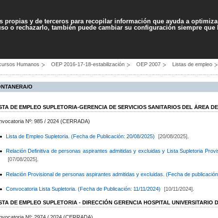
Contenido
Accesibilidad
Ma
es propias y de terceros para recopilar información que ayuda a optimizar
 uso o rechazarlo, también puede cambiar su configuración siempre que
PROFESIONALES
SERVICIOS
AYUDA
cursos Humanos
OEP 2016-17-18-estabilización
OEP 2007
Listas de empleo
ONTANERA/O
ISTA DE EMPLEO SUPLETORIA-GERENCIA DE SERVICIOS SANITARIOS DEL ÁREA D
nvocatoria Nº: 985 / 2024 (CERRADA)
Lista de Empleo Supletoria. (Fecha de Publicación: 20/08/2025)
[20/08/2025].
Relación Definitiva de personas aspirantes admitidas y excluidas y Lista Supletoria Prov
[07/08/2025].
Relación Provisional de personas aspirantes admitidas y excluidas. (Fecha de publicación
Convocatoria Lista Supletoria. (Fecha de Publicación: 11/11/2024)
[10/11/2024].
ISTA DE EMPLEO SUPLETORIA - DIRECCIÓN GERENCIA HOSPITAL UNIVERSITARIO 
nvocatoria Nº: 2974 / 2024 (CERRADA)