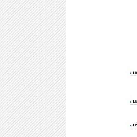
L
LI
L