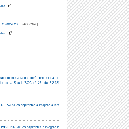
idas.
n: 25/08/2020)
[24/08/2020].
idas.
pondiente a la categoría profesional de
ario de la Salud (BOC nº 26, de 6.2.18)
ITIVA de los aspirantes a integrar la lista
ROVISIONAL de los aspirantes a integrar la