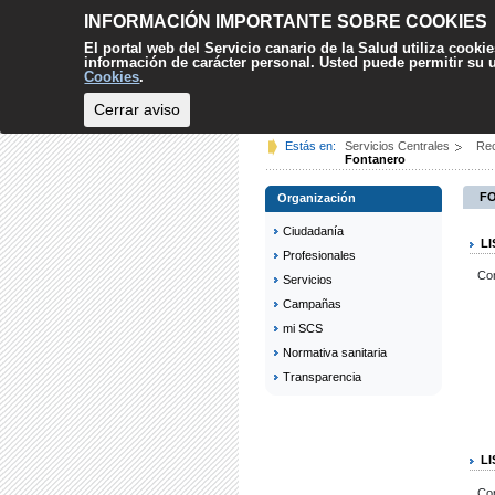
INFORMACIÓN IMPORTANTE SOBRE COOKIES
El portal web del Servicio canario de la Salud utiliza cooki
información de carácter personal. Usted puede permitir su
Cookies
.
Cerrar aviso
INICIO
CIUDADANÍA
Estás en:
Servicios Centrales
Re
Fontanero
F
Organización
Ciudadanía
L
Profesionales
Co
Servicios
Campañas
mi SCS
Normativa sanitaria
Transparencia
L
Co