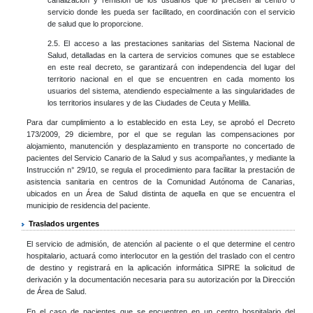
servicio donde les pueda ser facilitado, en coordinación con el servicio
de salud que lo proporcione.
2.5. El acceso a las prestaciones sanitarias del Sistema Nacional de
Salud, detalladas en la cartera de servicios comunes que se establece
en este real decreto, se garantizará con independencia del lugar del
territorio nacional en el que se encuentren en cada momento los
usuarios del sistema, atendiendo especialmente a las singularidades de
los territorios insulares y de las Ciudades de Ceuta y Melilla.
Para dar cumplimiento a lo establecido en esta Ley, se aprobó el Decreto
173/2009, 29 diciembre, por el que se regulan las compensaciones por
alojamiento, manutención y desplazamiento en transporte no concertado de
pacientes del Servicio Canario de la Salud y sus acompañantes, y mediante la
Instrucción n° 29/10, se regula el procedimiento para facilitar la prestación de
asistencia sanitaria en centros de la Comunidad Autónoma de Canarias,
ubicados en un Área de Salud distinta de aquella en que se encuentra el
municipio de residencia del paciente.
Traslados urgentes
El servicio de admisión, de atención al paciente o el que determine el centro
hospitalario, actuará como interlocutor en la gestión del traslado con el centro
de destino y registrará en la aplicación informática SIPRE la solicitud de
derivación y la documentación necesaria para su autorización por la Dirección
de Área de Salud.
En el caso de pacientes que se encuentren en un centro hospitalario del