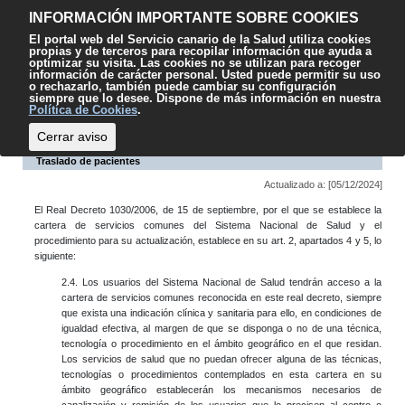
Contenido
Accesibilidad
Mapa web
Contacto
Sugerencias
El
INFORMACIÓN IMPORTANTE SOBRE COOKIES
SCS
El portal web del Servicio canario de la Salud utiliza cookies
propias y de terceros para recopilar información que ayuda a
optimizar su visita. Las cookies no se utilizan para recoger
información de carácter personal. Usted puede permitir su uso
o rechazarlo, también puede cambiar su configuración
siempre que lo desee. Dispone de más información en nuestra
Escuchar
Política de Cookies
.
Cerrar aviso
Traslado de pacientes
Actualizado a: [05/12/2024]
El Real Decreto 1030/2006, de 15 de septiembre, por el que se establece la
cartera de servicios comunes del Sistema Nacional de Salud y el
procedimiento para su actualización, establece en su art. 2, apartados 4 y 5, lo
siguiente:
2.4. Los usuarios del Sistema Nacional de Salud tendrán acceso a la
cartera de servicios comunes reconocida en este real decreto, siempre
que exista una indicación clínica y sanitaria para ello, en condiciones de
igualdad efectiva, al margen de que se disponga o no de una técnica,
tecnología o procedimiento en el ámbito geográfico en el que residan.
Los servicios de salud que no puedan ofrecer alguna de las técnicas,
tecnologías o procedimientos contemplados en esta cartera en su
ámbito geográfico establecerán los mecanismos necesarios de
canalización y remisión de los usuarios que lo precisen al centro o