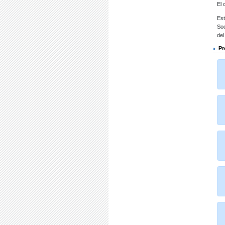
El 
Es
Soc
del
Pr