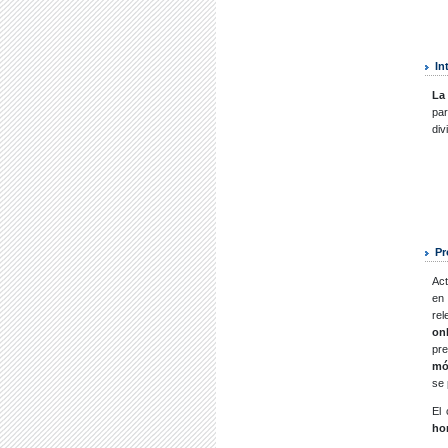
In
La
par
div
Pr
Act
en 
rel
on
pre
mó
se 
El 
ho