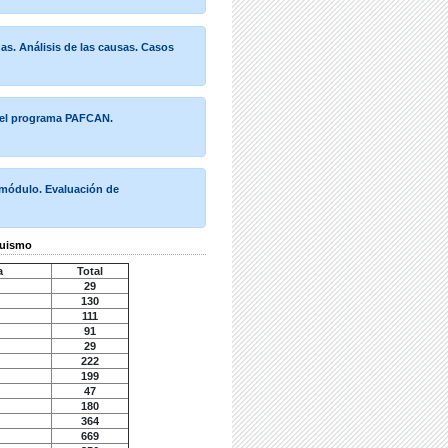
as. Análisis de las causas. Casos
del programa PAFCAN.
módulo. Evaluación de
aquismo
a
Total
29
130
111
91
29
222
199
47
180
364
669