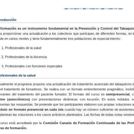
troducción
 formación es un instrumento fundamental en la Prevención y Control del Tabaqui
a proporcionar una actualización a los colectivos que participan, de diferentes formas, en 
ide en varios niveles y tiene fundamentalmente tres poblaciones de especial interés:
Profesionales de la salud
Profesionales de la docencia
Profesionales con funciones especiales
ofesionales de la salud
ualmente el programa propone una actualización de tratamiento avanzado del tabaquismo dir
el tratamiento de fumadores. Se realiza con un formato eminentemente pragmático, insis
evantes del tratamiento del paciente fumador. El formato del curso es
semipresencial
, 
line (asincrónicos)
con presentaciones dinámicas con locución. En estos módulos se
sentan las respuestas. Se pretende que los participantes elaboren sus propias soluciones
dulo en formato presencial en cada isla
cuando hay un número suficiente de asistentes 
plantean las soluciones a los casos prácticos planteados. Las fechas de todas estas sesione
curso está acreditado por la
Comisión Canaria de Formación Continuada de las Profe
ras de formación.