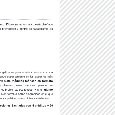
smo.
El programa formativo está diseñado
la prevención y control del tabaquismo. Se
igida a los profesionales con experiencia
tiendo especialmente en los aspectos más
con
siete módulos teóricos en formato
 plantean casos prácticos, pero no se
 a los problemas planteados. Hay un
último
o en formato online sincrónicos en el que
s se publican con suficiente antelación.
siones Sanitarias con 4 créditos y 20