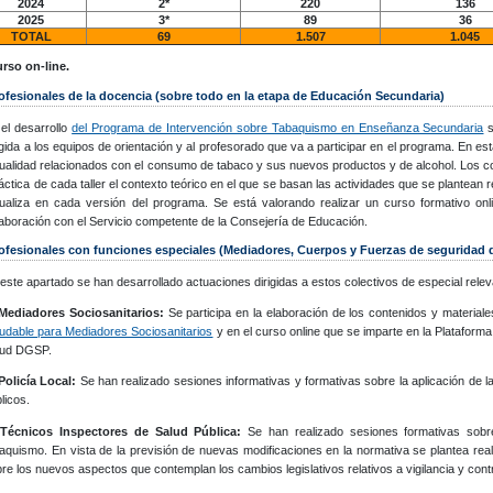
2024
2*
220
136
2025
3*
89
36
TOTAL
69
1.507
1.045
urso on-line.
ofesionales de la docencia (sobre todo en la etapa de Educación Secundaria)
el desarrollo
del Programa de Intervención sobre Tabaquismo en Enseñanza Secundaria
s
igida a los equipos de orientación y al profesorado que va a participar en el programa. En e
ualidad relacionados con el consumo de tabaco y sus nuevos productos y de alcohol. Los co
áctica de cada taller el contexto teórico en el que se basan las actividades que se plantean 
ualiza en cada versión del programa. Se está valorando realizar un curso formativo onli
aboración con el Servicio competente de la Consejería de Educación.
ofesionales con funciones especiales (Mediadores, Cuerpos y Fuerzas de seguridad de
este apartado se han desarrollado actuaciones dirigidas a estos colectivos de especial relev
Mediadores Sociosanitarios:
Se participa en la elaboración de los contenidos y material
udable para Mediadores Sociosanitarios
y en el curso online que se imparte en la Plataform
lud DGSP.
olicía Local:
Se han realizado sesiones informativas y formativas sobre la aplicación de 
licos.
)
Técnicos Inspectores de Salud Pública:
Se han realizado sesiones formativas sobre
aquismo. En vista de la previsión de nuevas modificaciones en la normativa se plantea re
re los nuevos aspectos que contemplan los cambios legislativos relativos a vigilancia y contr