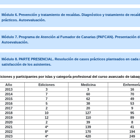
Módulo 6. Prevención y tratamiento de recaídas. Diagnóstico y tratamiento de recaíd
prácticos. Autoevaluación.
Módulo 7. Programa de Atención al Fumador de Canarias (PAFCAN). Presentación 
Autoevaluación.
Módulo 8. PARTE PRESENCIAL. Resolución de casos prácticos planteados en cada 
satisfacción de los asistentes.
iciones y participantes por islas y categoría profesional del curso avanzado de tab
Año
Ediciones
Medicina
Enfermerí
2013
3
3
16
2014
7
60
70
2015
7
62
49
2016
5
38
53
2017
2
20
9
2018
10
127
95
2019
12
110
89
2020
2
39
8
2021
4*
139
41
2022
8*
170
194
2023
4*
420
249