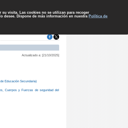
pa web
Contacto
Sugerencias
El SCS
Escuchar
 su visita. Las cookies no se utilizan para recoger
 lo desee. Dispone de más información en nuestra
Política de
Actualizado a: [21/10/2025]
a de Educación Secundaria)
res, Cuerpos y Fuerzas de seguridad del