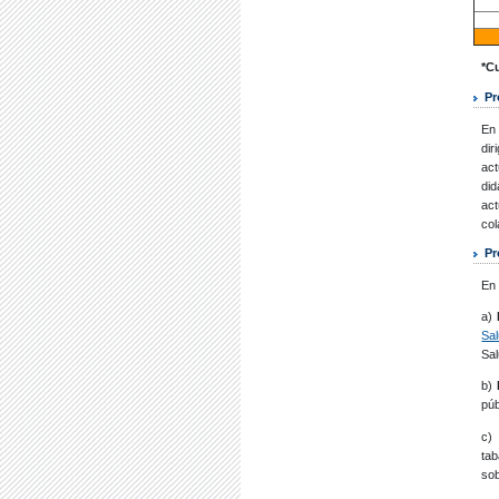
*C
Pr
En 
dir
act
did
act
col
Pr
En 
a)
Sal
Sa
b)
P
púb
c
tab
sob