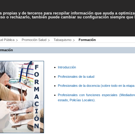
Contenido
Accesibilidad
Ma
es propias y de terceros para recopilar información que ayuda a optimizar
 uso o rechazarlo, también puede cambiar su configuración siempre que
PROFESIONALES
SERVICIOS
AYUDA
ud Pública
Promoción Salud
Tabaquismo
Formación
rmación
Introducción
Profesionales de la salud
Profesionales de la docencia (sobre todo en la etap
Profesionales con funciones especiales (Mediado
estado, Policías Locales).