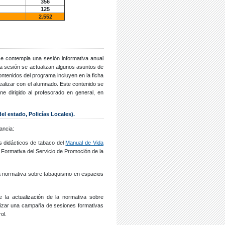
356
125
2.552
e contempla una sesión informativa anual
sta sesión se actualizan algunos asuntos de
ntenidos del programa incluyen en la ficha
realizar con el alumnado. Este contenido se
ne dirigido al profesorado en general, en
l estado, Policías Locales).
ancia:
es didácticos de tabaco del
Manual de Vida
a Formativa del Servicio de Promoción de la
la normativa sobre tabaquismo en espacios
 la actualización de la normativa sobre
alizar una campaña de sesiones formativas
ol.