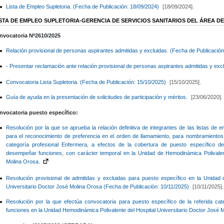
Lista de Empleo Supletoria. (Fecha de Publicación: 18/09/2024)
[18/09/2024].
ISTA DE EMPLEO SUPLETORIA-GERENCIA DE SERVICIOS SANITARIOS DEL ÁREA D
nvocatoria Nº2610/2025
Relación provisional de personas aspirantes admitidas y excluidas. (Fecha de Publicació
- Presentar reclamación ante relación provisional de personas aspirantes admitidas y excl
Convocatoria Lista Supletoria. (Fecha de Publicación: 15/10/2025)
[15/10/2025].
Guía de ayuda en la presentación de solicitudes de participación y méritos.
[23/06/2020].
nvocatoria puesto específico:
Resolución por la que se aprueba la relación definitiva de integrantes de las listas de 
para el reconocimiento de preferencia en el orden de llamamiento, para nombramientos
categoría profesional Enfermera, a efectos de la cobertura de puesto específico de 
desempeñar funciones, con carácter temporal en la Unidad de Hemodinámica Polivalent
Molina Orosa.
Resolución provisional de admitidas y excluidas para puesto específico en la Unidad 
Universitario Doctor José Molina Orosa (Fecha de Publicación: 10/11/2025)
[10/11/2025].
Resolución por la que efectúa convocatoria para puesto específico de la referida ca
funciones en la Unidad Hemodinámica Polivalente del Hospital Universitario Doctor José 