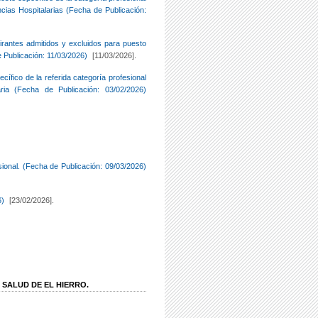
cias Hospitalarias (Fecha de Publicación:
irantes admitidos y excluidos para puesto
 Publicación: 11/03/2026)
[11/03/2026].
ífico de la referida categoría profesional
ia (Fecha de Publicación: 03/02/2026)
isional. (Fecha de Publicación: 09/03/2026)
6)
[23/02/2026].
 SALUD DE EL HIERRO.