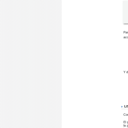
Par
acc
Y d
L
Con
El 
la 