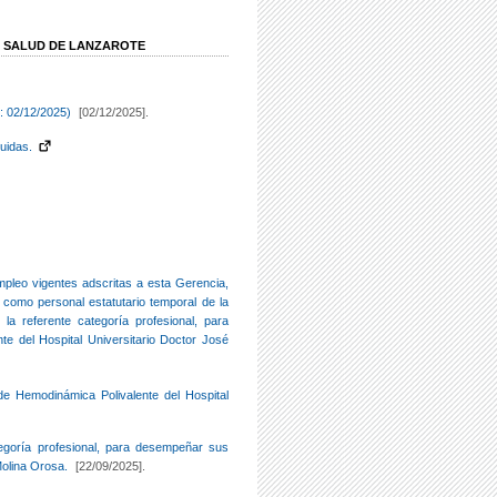
E SALUD DE LANZAROTE
n: 02/12/2025)
[02/12/2025].
uidas.
empleo vigentes adscritas a esta Gerencia,
 como personal estatutario temporal de la
la referente categoría profesional, para
e del Hospital Universitario Doctor José
de Hemodinámica Polivalente del Hospital
tegoría profesional, para desempeñar sus
Molina Orosa.
[22/09/2025].