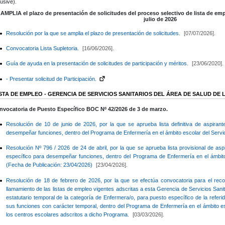
lusive).
 AMPLIA el plazo de presentación de solicitudes del proceso selectivo de lista de emp
julio de 2026
Resolución por la que se amplia el plazo de presentación de solicitudes.
[07/07/2026].
Convocatoria Lista Supletoria.
[16/06/2026].
Guía de ayuda en la presentación de solicitudes de participación y méritos.
[23/06/2020].
- Presentar solicitud de Participación.
ISTA DE EMPLEO - GERENCIA DE SERVICIOS SANITARIOS DEL ÁREA DE SALUD DE
nvocatoria de Puesto Específico BOC Nº 42/2026 de 3 de marzo.
Resolución de 10 de junio de 2026, por la que se aprueba lista definitiva de aspiran
desempeñar funciones, dentro del Programa de Enfermería en el ámbito escolar del Servic
Resolución Nº 796 / 2026 de 24 de abril, por la que se aprueba lista provisional de as
específico para desempeñar funciones, dentro del Programa de Enfermería en el ámbito
(Fecha de Publicación: 23/04/2026)
[23/04/2026].
Resolución de 18 de febrero de 2026, por la que se efectúa convocatoria para el reco
llamamiento de las listas de empleo vigentes adscritas a esta Gerencia de Servicios Sa
estatutario temporal de la categoría de Enfermera/o, para puesto específico de la refer
sus funciones con carácter temporal, dentro del Programa de Enfermería en el ámbito es
los centros escolares adscritos a dicho Programa.
[03/03/2026].