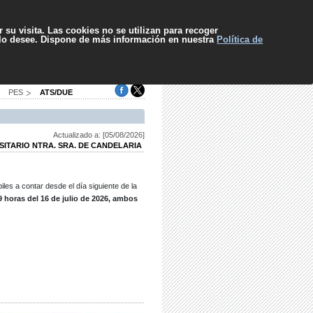
pa web
Contacto
Sugerencias
El SCS
Escuchar
 su visita. Las cookies no se utilizan para recoger
 lo desee. Dispone de más información en nuestra
Política de
PES
ATS/DUE
Actualizado a: [05/08/2026]
SITARIO NTRA. SRA. DE CANDELARIA
iles a contar desde el día siguiente de la
59 horas del 16 de julio de 2026, ambos