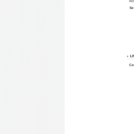
inc
Se
L
Co