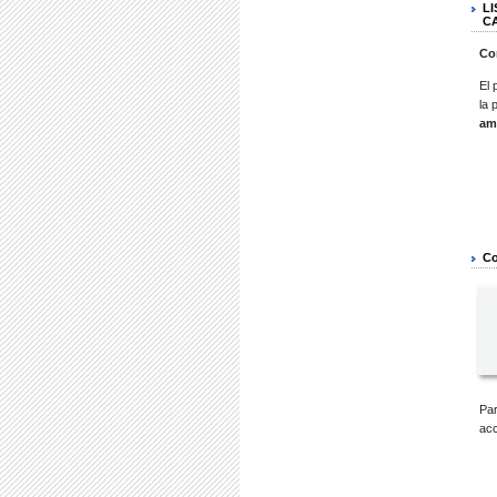
L
C
Co
El 
la 
am
Co
Par
acc