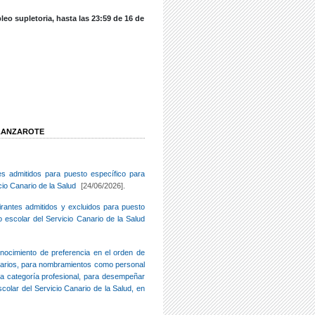
leo supletoria, hasta las 23:59 de 16 de
 LANZAROTE
tes admitidos para puesto específico para
io Canario de la Salud
[24/06/2026].
pirantes admitidos y excluidos para puesto
 escolar del Servicio Canario de la Salud
nocimiento de preferencia en el orden de
nitarios, para nombramientos como personal
ida categoría profesional, para desempeñar
colar del Servicio Canario de la Salud, en