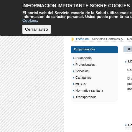
INFORMACIÓN IMPORTANTE SOBRE COOKIES
El portal web del Servicio canario de la Salud utiliza cooki
información de carácter personal. Usted puede permitir su
Cookies
.
Cerrar aviso
INICIO
CIUDADANÍA
Estás en:
Servicios Centrales
Re
AT
Organización
Ciudadanía
L
Profesionales
Co
Servicios
Campañas
El 
pub
mi SCS
in
Normativa sanitaria
Transparencia
Co