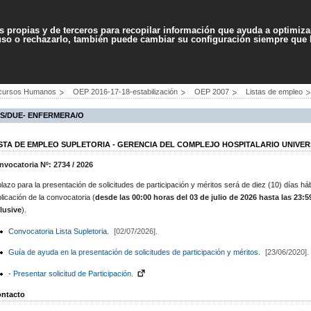
Contenido
Accesibilidad
Ma
es propias y de terceros para recopilar información que ayuda a optimizar
 uso o rechazarlo, también puede cambiar su configuración siempre que
PROFESIONALES
SERVICIOS
AYUDA
cursos Humanos
OEP 2016-17-18-estabilización
OEP 2007
Listas de empleo
S/DUE- ENFERMERA/O
ISTA DE EMPLEO SUPLETORIA - GERENCIA DEL COMPLEJO HOSPITALARIO UNIVER
nvocatoria Nº: 2734 / 2026
plazo para la presentación de solicitudes de participación y méritos será de diez (10) días háb
licación de la convocatoria (
desde las 00:00 horas del 03 de julio de 2026 hasta las 23:
clusive
).
Convocatoria Lista Supletoria.
[02/07/2026].
Guía de ayuda en la presentación de solicitudes de participación y méritos.
[23/06/2020].
- Presentar solicitud de Participación.
ntacto