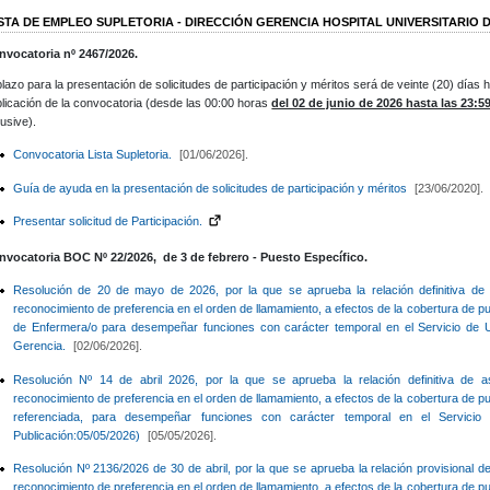
ISTA DE EMPLEO SUPLETORIA - DIRECCIÓN GERENCIA HOSPITAL UNIVERSITARIO 
nvocatoria nº 2467/2026.
plazo para la presentación de solicitudes de participación y méritos será de veinte (20) días h
licación de la convocatoria (desde las 00:00 horas
del 02 de junio de 2026 hasta las 23:5
lusive).
Convocatoria Lista Supletoria.
[01/06/2026].
Guía de ayuda en la presentación de solicitudes de participación y méritos
[23/06/2020].
Presentar solicitud de Participación.
nvocatoria BOC Nº 22/2026, de 3 de febrero - Puesto Específico.
Resolución de 20 de mayo de 2026, por la que se aprueba la relación definitiva de 
reconocimiento de preferencia en el orden de llamamiento, a efectos de la cobertura de pu
de Enfermera/o para desempeñar funciones con carácter temporal en el Servicio de U
Gerencia.
[02/06/2026].
Resolución Nº 14 de abril 2026, por la que se aprueba la relación definitiva de as
reconocimiento de preferencia en el orden de llamamiento, a efectos de la cobertura de pu
referenciada, para desempeñar funciones con carácter temporal en el Servicio
Publicación:05/05/2026)
[05/05/2026].
Resolución Nº 2136/2026 de 30 de abril, por la que se aprueba la relación provisional de
reconocimiento de preferencia en el orden de llamamiento, a efectos de la cobertura de pu