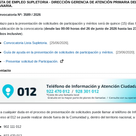
ISTA DE EMPLEO SUPLETORIA - DIRECCIÓN GERENCIA DE ATENCIÓN PRIMARIA D
ANARIA.
nvocatoria Nº: 3589 / 2026
plazo para la presentación de solicitudes de participación y méritos será de quince (15) días 
publicación de la convocatoria (
desde las 00:00 horas del 26 de junio de 2026 hasta las 23
bos inclusive
).
Convocatoria Lista Supletoria.
[25/06/2026].
Guía de ayuda en la presentación de solicitudes de participación y méritos.
[23/06/2020].
- Presentar solicitud de Participación.
ntacto
a cualquier duda en el proceso de presentación de solicitudes puede llamar al teléfono de I
eso al 012 se puede realizar desde fuera de la Comunidad y, dentro del territorio nacional, a 
902 111 012
922 470 012