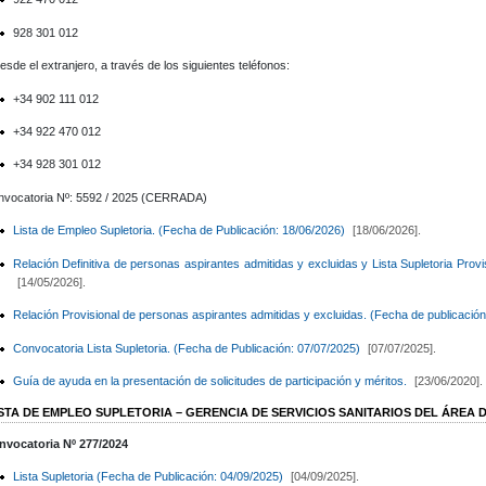
928 301 012
esde el extranjero, a través de los siguientes teléfonos:
+34 902 111 012
+34 922 470 012
+34 928 301 012
nvocatoria Nº: 5592 / 2025 (CERRADA)
Lista de Empleo Supletoria. (Fecha de Publicación: 18/06/2026)
[18/06/2026].
Relación Definitiva de personas aspirantes admitidas y excluidas y Lista Supletoria Prov
[14/05/2026].
Relación Provisional de personas aspirantes admitidas y excluidas. (Fecha de publicación
Convocatoria Lista Supletoria. (Fecha de Publicación: 07/07/2025)
[07/07/2025].
Guía de ayuda en la presentación de solicitudes de participación y méritos.
[23/06/2020].
ISTA DE EMPLEO SUPLETORIA – GERENCIA DE SERVICIOS SANITARIOS DEL ÁREA
nvocatoria Nº 277/2024
Lista Supletoria (Fecha de Publicación: 04/09/2025)
[04/09/2025].