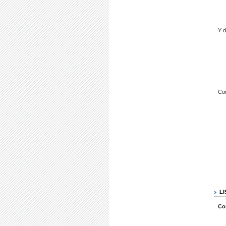
Y d
Co
L
Co