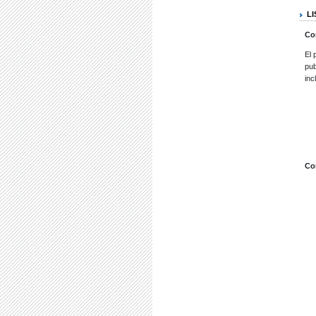
L
Co
El 
pub
inc
Co