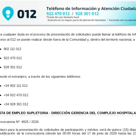
a cualquier duda en el proceso de presentación de solicitudes puede llamar al teléfono de I
eso al 012 se puede realizar desde fuera de la Comunidad y, dentro del territorio nacional, a 
902 111 012
922 470 012
928 301 012
esde el extranjero, a través de los siguientes teléfonos:
+34 902 111 012
+34 922 470 012
+34 928 301 012
ISTA DE EMPLEO SUPLETORIA - DIRECCIÓN GERENCIA DEL COMPLEJO HOSPITALA
vocatoria Nº: 4825 / 2026.
plazo para la presentación de solicitudes de participación y méritos será de quince (15) días
publicación de la convocatoria (desde las 00:00 horas del 17 de junio de 2026 hasta las 2