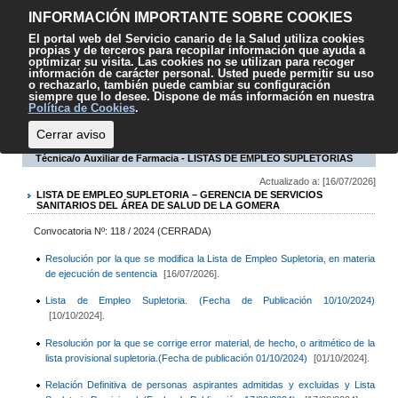
Contenido
Accesibilidad
Mapa web
Contacto
Sugerencias
El
INFORMACIÓN IMPORTANTE SOBRE COOKIES
SCS
El portal web del Servicio canario de la Salud utiliza cookies
propias y de terceros para recopilar información que ayuda a
optimizar su visita. Las cookies no se utilizan para recoger
información de carácter personal. Usted puede permitir su uso
o rechazarlo, también puede cambiar su configuración
siempre que lo desee. Dispone de más información en nuestra
Escuchar
Política de Cookies
.
Cerrar aviso
Técnica/o Auxiliar de Farmacia - LISTAS DE EMPLEO SUPLETORIAS
Actualizado a: [16/07/2026]
LISTA DE EMPLEO SUPLETORIA – GERENCIA DE SERVICIOS
SANITARIOS DEL ÁREA DE SALUD DE LA GOMERA
Convocatoria Nº: 118 / 2024 (CERRADA)
Resolución por la que se modifica la Lista de Empleo Supletoria, en materia
de ejecución de sentencia
[16/07/2026].
Lista de Empleo Supletoria. (Fecha de Publicación 10/10/2024)
[10/10/2024].
Resolución por la que se corrige error material, de hecho, o aritmético de la
lista provisional supletoria.(Fecha de publicación 01/10/2024)
[01/10/2024].
Relación Definitiva de personas aspirantes admitidas y excluidas y Lista