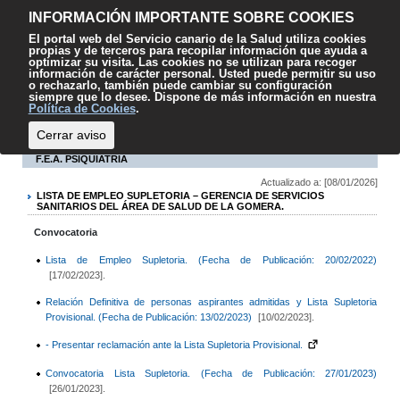
Contenido
Accesibilidad
Mapa web
Contacto
Sugerencias
El
INFORMACIÓN IMPORTANTE SOBRE COOKIES
SCS
El portal web del Servicio canario de la Salud utiliza cookies
propias y de terceros para recopilar información que ayuda a
optimizar su visita. Las cookies no se utilizan para recoger
información de carácter personal. Usted puede permitir su uso
o rechazarlo, también puede cambiar su configuración
siempre que lo desee. Dispone de más información en nuestra
Escuchar
Política de Cookies
.
Cerrar aviso
F.E.A. PSIQUIATRÍA
Actualizado a: [08/01/2026]
LISTA DE EMPLEO SUPLETORIA – GERENCIA DE SERVICIOS
SANITARIOS DEL ÁREA DE SALUD DE LA GOMERA.
Convocatoria
Lista de Empleo Supletoria. (Fecha de Publicación: 20/02/2022)
[17/02/2023].
Relación Definitiva de personas aspirantes admitidas y Lista Supletoria
Provisional. (Fecha de Publicación: 13/02/2023)
[10/02/2023].
- Presentar reclamación ante la Lista Supletoria Provisional.
Convocatoria Lista Supletoria. (Fecha de Publicación: 27/01/2023)
[26/01/2023].