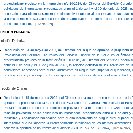
procedimiento previsto en la Instrucción nº. 10/2019, del Director del Servicio Canario 
solicitudes de interesados, presentadas entre el 1 de abril y el 30 de junio de 2023, 
necesarios para el encuadramiento en ningún nivel superior al que tengan, en su caso, 
la correspondiente evaluación de los méritos acreditados, así como de las solicitudes 
trámite de audiencia.
[11/04/2024].
TENCIÓN PRIMARIA
olución Definitiva.
Resolución de 23 de mayo de 2024, del Director, por la que se aprueba, a propuesta d
Profesional del Personal Facultativo del Servicio Canario de la Salud en el ámbito
procedimiento previsto en la Instrucción n.º 10/2019, del Director del Servicio Canario 
entre el 1 de abril y el 30 de junio de 2023, la relación definitiva de las solicitudes de
condiciones necesarios para el encuadramiento en ningún nivel superior al que tengan,
de interesados que no superan la correspondiente evaluación de los méritos acreditados,
rección de Errores.
Resolución de 15 de marzo de 2024, del Director, por la que se corrigen errores en la
aprueba, a propuesta de la Comisión de Evaluación de Carrera Profesional del Perso
Primaria, de acuerdo con el procedimiento previsto en la Instrucción n.º 10/2019, del Di
relación provisional de las solicitudes de interesados, presentadas entre el 1 de abril 
requisitos y condiciones necesarios para el encuadramiento en ningún nivel superior 
interesados que no superan la correspondiente evaluación de los méritos acreditados,
acuerda la apertura de un trámite de audiencia (BOC n.º 53, de 13.3.2024).
[02/04/2024].