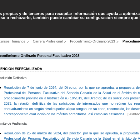
Contenido
Accesibilidad
Ma
es propias y de terceros para recopilar información que ayuda a optimizar
 uso o rechazarlo, también puede cambiar su configuración siempre que
PROFESIONALES
SERVICIOS
AYUDA
cursos Humanos
Carrera Profesional
Procedimiento Ordinario 2023
Procedimie
ocedimiento Ordinario Personal Facultativo 2023
TENCIÓN ESPECIALIZADA
olución Definitiva.
Resolución de 7 de junio de 2024, del Director, por la que se aprueba, a propuesta d
Profesional del Personal Facultativo del Servicio Canario de la Salud en el ámbito de 
procedimiento previsto en la Instrucción n.º 10/2019, del Director, de las solicitudes presen
2023, la relación definitiva de las solicitudes de interesados que no reúnen los req
encuadramiento en ningún nivel superior al que tengan, en su caso, reconocido, las des
correspondiente evaluación de los méritos acreditados, así como las estimadas.
[20/06/2
mite de Audiencia.
Resolución de 25 de marzo de 2024, del Director, por la que se aprueba, a propuesta
Profesional del Personal Facultativo del Servicio Canario de la Salud en el ámbito de 