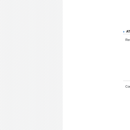
A
Res
Cor