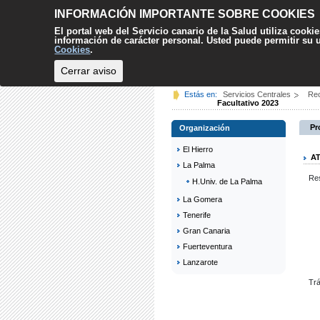
INFORMACIÓN IMPORTANTE SOBRE COOKIES
El portal web del Servicio canario de la Salud utiliza cooki
información de carácter personal. Usted puede permitir su
Cookies
.
Cerrar aviso
INICIO
CIUDADANÍA
Estás en:
Servicios Centrales
Re
Facultativo 2023
Pr
Organización
El Hierro
A
La Palma
Res
H.Univ. de La Palma
La Gomera
Tenerife
Gran Canaria
Fuerteventura
Lanzarote
Trá