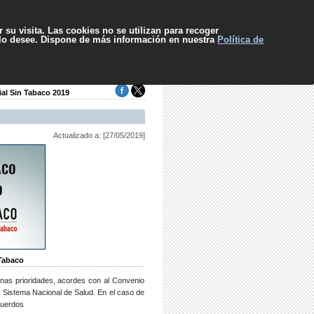
pa web
Contacto
Sugerencias
El SCS
Escuchar
 su visita. Las cookies no se utilizan para recoger
 lo desee. Dispone de más información en nuestra
Política de
al Sin Tabaco 2019
Actualizado a: [27/05/2019]
 Tabaco
nas prioridades, acordes con al Convenio
el Sistema Nacional de Salud. En el caso de
cuerdos