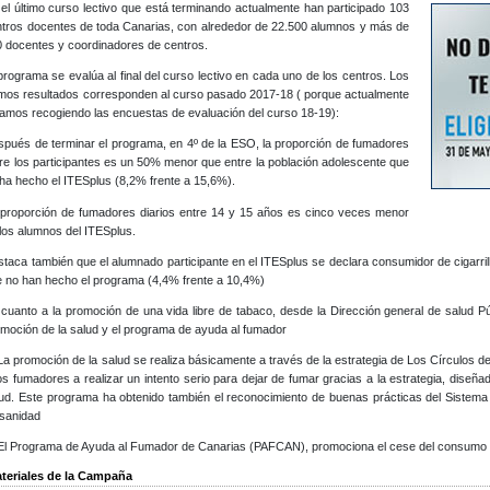
el último curso lectivo que está terminando actualmente han participado 103
tros docentes de toda Canarias, con alrededor de 22.500 alumnos y más de
 docentes y coordinadores de centros.
programa se evalúa al final del curso lectivo en cada uno de los centros. Los
imos resultados corresponden al curso pasado 2017-18 ( porque actualmente
amos recogiendo las encuestas de evaluación del curso 18-19):
pués de terminar el programa, en 4º de la ESO, la proporción de fumadores
re los participantes es un 50% menor que entre la población adolescente que
ha hecho el ITESplus (8,2% frente a 15,6%).
 proporción de fumadores diarios entre 14 y 15 años es cinco veces menor
los alumnos del ITESplus.
taca también que el alumnado participante en el ITESplus se declara consumidor de cigarri
 no han hecho el programa (4,4% frente a 10,4%)
cuanto a la promoción de una vida libre de tabaco, desde la Dirección general de salud Pú
moción de la salud y el programa de ayuda al fumador
La promoción de la salud se realiza básicamente a través de la estrategia de Los Círculos de 
os fumadores a realizar un intento serio para dejar de fumar gracias a la estrategia, diseñ
ud. Este programa ha obtenido también el reconocimiento de buenas prácticas del Sistema N
 sanidad
 El Programa de Ayuda al Fumador de Canarias (PAFCAN), promociona el cese del consumo 
teriales de la Campaña