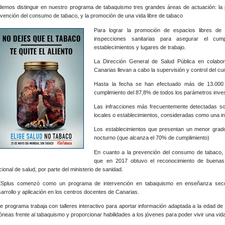
emos distinguir en nuestro programa de tabaquismo tres grandes áreas de actuación: la 
vención del consumo de tabaco, y la promoción de una vida libre de tabaco
Para lograr la promoción de espacios libres d
inspecciones sanitarias para asegurar el cum
establecimientos y lugares de trabajo.
La Dirección General de Salud Pública en colabo
Canarias llevan a cabo la supervisión y control del cu
Hasta la fecha se han efectuado más de 13.000 
cumplimiento del 87,8% de todos los parámetros inve
Las infracciones más frecuentemente detectadas son
locales o establecimientos, consideradas como una in
Los establecimientos que presentan un menor grado
nocturno (que alcanza el 70% de cumplimiento)
En cuanto a la prevención del consumo de tabaco,
que en 2017 obtuvo el reconocimiento de buenas p
ional de salud, por parte del ministerio de sanidad.
ESplus comenzó como un programa de intervención en tabaquismo en enseñanza secu
arrollo y aplicación en los centros docentes de Canarias.
e programa trabaja con talleres interactivo para aportar información adaptada a la edad de 
óneas frente al tabaquismo y proporcionar habilidades a los jóvenes para poder vivir una vid