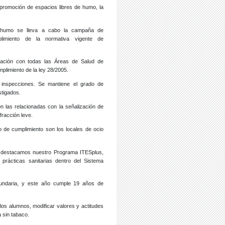
promoción de espacios libres de humo, la
e humo se lleva a cabo la campaña de
plimiento de la normativa vigente de
ración con todas las Áreas de Salud de
mplimiento de la ley 28/2005.
inspecciones. Se mantiene el grado de
stigados.
 las relacionadas con la señalización de
fracción leve.
 de cumplimiento son los locales de ocio
 destacamos nuestro Programa ITESplus,
rácticas sanitarias dentro del Sistema
ndaria, y este año cumple 19 años de
los alumnos, modificar valores y actitudes
a sin tabaco.