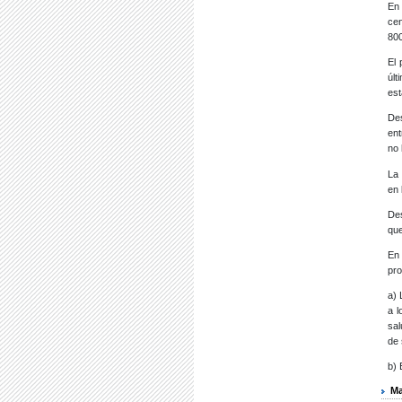
En 
cen
800
El 
últ
est
Des
ent
no 
La
en 
Des
que
En 
pro
a) 
a l
sal
de
b)
Ma