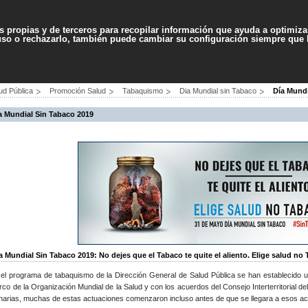
Contenido
Accesibilidad
Ma
es propias y de terceros para recopilar información que ayuda a optimizar
 uso o rechazarlo, también puede cambiar su configuración siempre que
PROFESIONALES
SERVICIOS
AYUDA
ud Pública
Promoción Salud
Tabaquismo
Dia Mundial sin Tabaco
Día Mundi
a Mundial Sin Tabaco 2019
a Mundial Sin Tabaco 2019: No dejes que el Tabaco te quite el aliento. Elige salud no
el programa de tabaquismo de la Dirección General de Salud Pública se han establecido u
co de la Organización Mundial de la Salud y con los acuerdos del Consejo Interterritorial d
arias, muchas de estas actuaciones comenzaron incluso antes de que se llegara a esos a