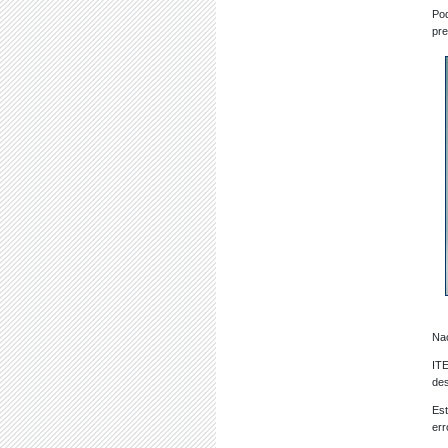
Pod
pre
Nac
IT
des
Est
err