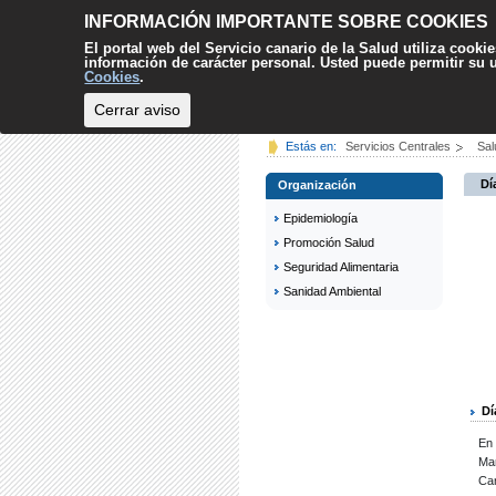
INFORMACIÓN IMPORTANTE SOBRE COOKIES
El portal web del Servicio canario de la Salud utiliza cooki
información de carácter personal. Usted puede permitir su
Cookies
.
Cerrar aviso
INICIO
CIUDADANÍA
Estás en:
Servicios Centrales
Sal
Dí
Organización
Epidemiología
Promoción Salud
Seguridad Alimentaria
Sanidad Ambiental
Dí
En 
Mar
Can