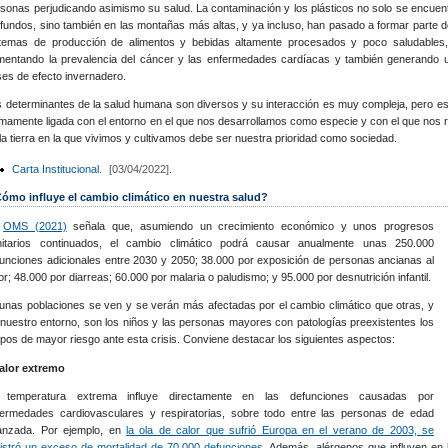
sonas perjudicando asimismo su salud. La contaminación y los plásticos no solo se encue
fundos, sino también en las montañas más altas, y ya incluso, han pasado a formar parte d
stemas de producción de alimentos y bebidas altamente procesados y poco saludables,
mentando la prevalencia del cáncer y las enfermedades cardíacas y también generando un
es de efecto invernadero.
 determinantes de la salud humana son diversos y su interacción es muy compleja, pero es 
imamente ligada con el entorno en el que nos desarrollamos como especie y con el que nos re
la tierra en la que vivimos y cultivamos debe ser nuestra prioridad como sociedad.
Carta Institucional.
[03/04/2022].
ómo influye el cambio climático en nuestra salud?
a
OMS (2021)
señala que, asumiendo un crecimiento económico y unos progresos
nitarios continuados, el cambio climático podrá causar anualmente unas 250.000
unciones adicionales entre 2030 y 2050; 38.000 por exposición de personas ancianas al
or; 48.000 por diarreas; 60.000 por malaria o paludismo; y 95.000 por desnutrición infantil.
unas poblaciones se ven y se verán más afectadas por el cambio climático que otras, y
nuestro entorno, son los niños y las personas mayores con patologías preexistentes los
pos de mayor riesgo ante esta crisis. Conviene destacar los siguientes aspectos:
Calor extremo
 temperatura extrema influye directamente en las defunciones causadas por
fermedades cardiovasculares y respiratorias, sobre todo entre las personas de edad
anzada. Por ejemplo, en
la ola de calor que sufrió Europa en el verano de 2003, se
istró un exceso de mortalidad de 70.000 defunciones
. Además, alérgenos que influyen en l