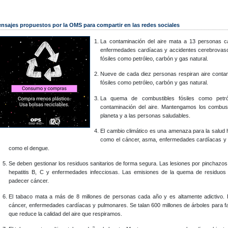
nsajes propuestos por la OMS para compartir en las redes sociales
La contaminación del aire mata a 13 personas 
enfermedades cardíacas y accidentes cerebrovas
fósiles como petróleo, carbón y gas natural.
Nueve de cada diez personas respiran aire cont
fósiles como petróleo, carbón y gas natural.
La quema de combustibles fósiles como petró
contaminación del aire. Mantengamos los combusti
planeta y a las personas saludables.
El cambio climático es una amenaza para la salu
como el cáncer, asma, enfermedades cardíacas y 
como el dengue.
Se deben gestionar los residuos sanitarios de forma segura. Las lesiones por pinchazo
hepatitis B, C y enfermedades infecciosas. Las emisiones de la quema de residuos 
padecer cáncer.
El tabaco mata a más de 8 millones de personas cada año y es altamente adictivo. E
cáncer, enfermedades cardíacas y pulmonares. Se talan 600 millones de árboles para fabr
que reduce la calidad del aire que respiramos.