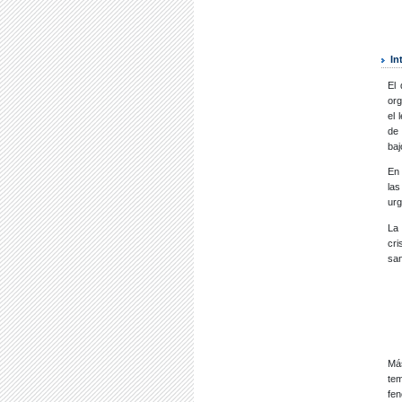
In
El 
org
el 
de 
baj
En
la
urg
La 
cri
san
Más
te
fen