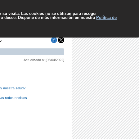
pa web
Contacto
Sugerencias
El SCS
Escuchar
 su visita. Las cookies no se utilizan para recoger
 lo desee. Dispone de más información en nuestra
Política de
2
Actualizado a: [06/04/2022]
y nuestra salud?
as redes sociales