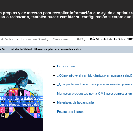
Contenido
Accesibilidad
Ma
es propias y de terceros para recopilar información que ayuda a optimizar
 uso o rechazarlo, también puede cambiar su configuración siempre que
PROFESIONALES
SERVICIOS
AYUDA
ud Pública
Promoción Salud
Campañas
DMS
Día Mundial de la Salud 202
a Mundial de la Salud: Nuestro planeta, nuestra salud
Introducción
¿Cómo influye el cambio climático en nuestra salud?
¿Qué podemos hacer para proteger nuestro planeta 
Mensajes propuestos por la OMS para compartir en l
Materiales de la campaña
Enlaces de interés