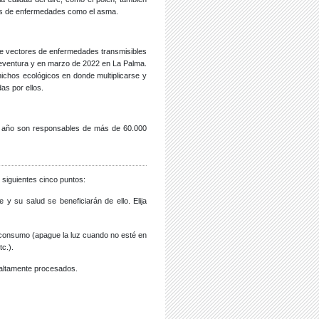
es de enfermedades como el asma.
de vectores de enfermedades transmisibles
teventura y en marzo de 2022 en La Palma.
chos ecológicos en donde multiplicarse y
as por ellos.
da año son responsables de más de 60.000
 siguientes cinco puntos:
y su salud se beneficiarán de ello. Elija
su consumo (apague la luz cuando no esté en
c.).
 altamente procesados.