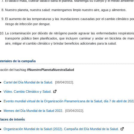
El tabaco mata, cultivar tabaco daña el planeta. Mantenga su cuerpo y el medio ambiente 
Nuestro planeta, nuestra salud: mantengamos limpio nuestro aire, agua y alimentos.
El aumento de las temperaturas y las inundaciones causadas por el cambio climático po
riesgo de infección por dengue.
La contaminación por dióxido de nitrógeno puede agravar las enfermedades respiratoria
transporte público bien planificados, que incluyen caminar y andar en bicicleta de ma
aire, mitigar el cambio climático y brindar beneficios adicionales para la salud.
teriales de la campaña
eación del hashtag
#NuestroPlanetaNuestraSalud
Cartel del Día Mundial de la Salud.
[08/04/2022].
Vídeo. Cambio Climático y Salud.
Evento mundial virtual de la Organización Panamericana de la Salud, día 7 de abril de 202
Memes del Día Mundial de la Salud 2022.
[03/04/2022].
laces de interés
Organización Mundial de la Salud (2022). Campaña del Día Mundial de la Salud.