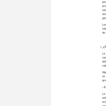
per
pro
si
au
gas
Los
ínt
de 
¿C
L
sa
def
cal
Alg
en 
gru
- 
La
en
av
reg