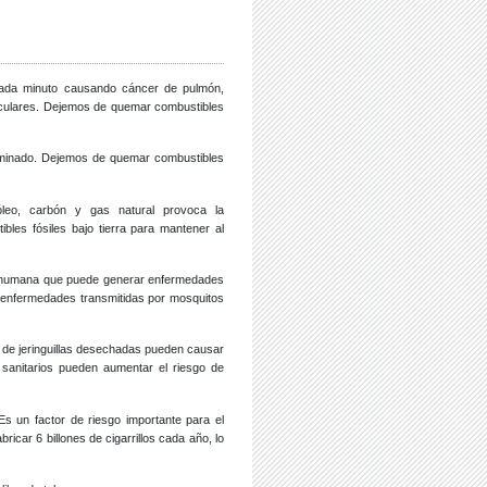
cada minuto causando cáncer de pulmón,
culares. Dejemos de quemar combustibles
aminado. Dejemos de quemar combustibles
leo, carbón y gas natural provoca la
bles fósiles bajo tierra para mantener al
d humana que puede generar enfermedades
enfermedades transmitidas por mosquitos
s de jeringuillas desechadas pueden causar
sanitarios pueden aumentar el riesgo de
s un factor de riesgo importante para el
icar 6 billones de cigarrillos cada año, lo