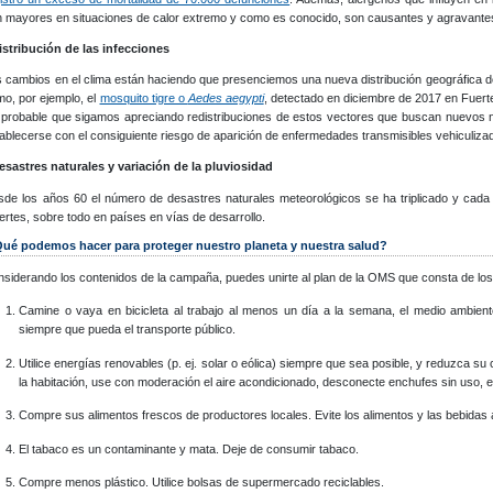
n mayores en situaciones de calor extremo y como es conocido, son causantes y agravant
istribución de las infecciones
 cambios en el clima están haciendo que presenciemos una nueva distribución geográfica 
o, por ejemplo, el
mosquito tigre o
Aedes aegypti
, detectado en diciembre de 2017 en Fuer
probable que sigamos apreciando redistribuciones de estos vectores que buscan nuevos ni
ablecerse con el consiguiente riesgo de aparición de enfermedades transmisibles vehiculizad
esastres naturales y variación de la pluviosidad
sde los años 60 el número de desastres naturales meteorológicos se ha triplicado y ca
rtes, sobre todo en países en vías de desarrollo.
ué podemos hacer para proteger nuestro planeta y nuestra salud?
siderando los contenidos de la campaña, puedes unirte al plan de la OMS que consta de los
Camine o vaya en bicicleta al trabajo al menos un día a la semana, el medio ambiente 
siempre que pueda el transporte público.
Utilice energías renovables (p. ej. solar o eólica) siempre que sea posible, y reduzca 
la habitación, use con moderación el aire acondicionado, desconecte enchufes sin uso, et
Compre sus alimentos frescos de productores locales. Evite los alimentos y las bebidas
El tabaco es un contaminante y mata. Deje de consumir tabaco.
Compre menos plástico. Utilice bolsas de supermercado reciclables.