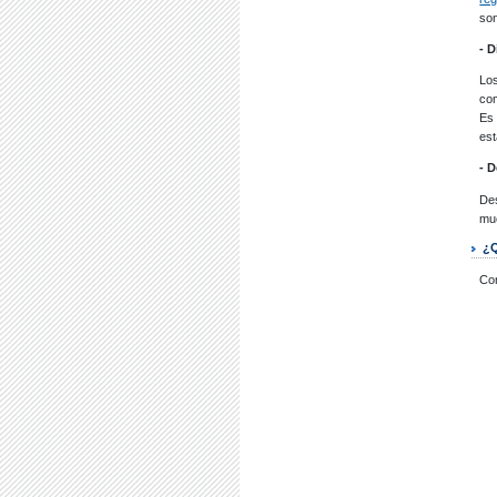
so
- D
Los
com
Es 
est
- D
De
mue
¿Q
Con