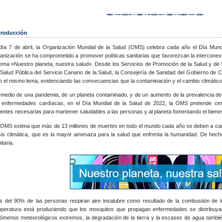
troducción
día 7 de abril, la Organización Mundial de la Salud (OMS) celebra cada año el Día Mundi
anización se ha comprometido a promover políticas sanitarias que favorezcan la interconexi
lema «Nuestro planeta, nuestra salud». Desde los Servicios de Promoción de la Salud y de 
Salud Pública del Servicio Canario de la Salud, la Consejería de Sanidad del Gobierno de C
o el mismo lema, evidenciando las consecuencias que la contaminación y el cambio climático 
 medio de una pandemia, de un planeta contaminado, y de un aumento de la prevalencia d
s enfermedades cardíacas, en el Día Mundial de la Salud de 2022, la OMS pretende cent
entes necesarias para mantener saludables a las personas y al planeta fomentando el bienes
OMS estima que más de 13 millones de muertes en todo el mundo cada año se deben a causa
sis climática, que es la mayor amenaza para la salud que enfrenta la humanidad. De hecho,
itaria.
 del 90% de las personas respiran aire insalubre como resultado de la combustión de lo
mperatura está produciendo que los mosquitos que propagan enfermedades se distribuy
ómenos meteorológicos extremos, la degradación de la tierra y la escasez de agua tambi