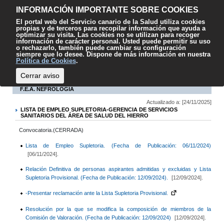
Contenido
Accesibilidad
Mapa web
Contacto
Sugerencias
El
INFORMACIÓN IMPORTANTE SOBRE COOKIES
SCS
El portal web del Servicio canario de la Salud utiliza cookies
propias y de terceros para recopilar información que ayuda a
optimizar su visita. Las cookies no se utilizan para recoger
información de carácter personal. Usted puede permitir su uso
o rechazarlo, también puede cambiar su configuración
siempre que lo desee. Dispone de más información en nuestra
Escuchar
Política de Cookies
.
Cerrar aviso
F.E.A. NEFROLOGÍA
Actualizado a: [24/11/2025]
LISTA DE EMPLEO SUPLETORIA-GERENCIA DE SERVICIOS
SANITARIOS DEL ÁREA DE SALUD DEL HIERRO
Convocatoria.(CERRADA)
Lista de Empleo Supletoria. (Fecha de Publicación: 06/11/2024)
[06/11/2024].
Relación Definitiva de personas aspirantes admitidas y excluidas y Lista
Supletoria Provisional. (Fecha de Publicación: 12/09/2024).
[12/09/2024].
-Presentar reclamación ante la Lista Supletoria Provisional.
Resolución por la que se modifica la composición de miembros de la
Comisión de Valoración. (Fecha de Publicación: 12/09/2024)
[12/09/2024].