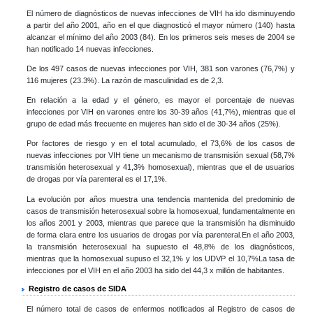
El número de diagnósticos de nuevas infecciones de VIH ha ido disminuyendo
a partir del año 2001, año en el que diagnosticó el mayor número (140) hasta
alcanzar el mínimo del año 2003 (84). En los primeros seis meses de 2004 se
han notificado 14 nuevas infecciones.
De los 497 casos de nuevas infecciones por VIH, 381 son varones (76,7%) y
116 mujeres (23.3%). La razón de masculinidad es de 2,3.
En relación a la edad y el género, es mayor el porcentaje de nuevas
infecciones por VIH en varones entre los 30-39 años (41,7%), mientras que el
grupo de edad más frecuente en mujeres han sido el de 30-34 años (25%).
Por factores de riesgo y en el total acumulado, el 73,6% de los casos de
nuevas infecciones por VIH tiene un mecanismo de transmisión sexual (58,7%
transmisión heterosexual y 41,3% homosexual), mientras que el de usuarios
de drogas por vía parenteral es el 17,1%.
La evolución por años muestra una tendencia mantenida del predominio de
casos de transmisión heterosexual sobre la homosexual, fundamentalmente en
los años 2001 y 2003, mientras que parece que la transmisión ha disminuido
de forma clara entre los usuarios de drogas por vía parenteral.En el año 2003,
la transmisión heterosexual ha supuesto el 48,8% de los diagnósticos,
mientras que la homosexual supuso el 32,1% y los UDVP el 10,7%La tasa de
infecciones por el VIH en el año 2003 ha sido del 44,3 x millón de habitantes.
Registro de casos de SIDA
El número total de casos de enfermos notificados al Registro de casos de