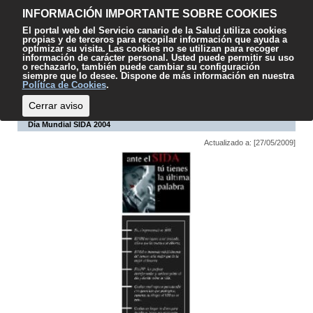
Contenido
Accesibilidad
Mapa web
Contacto
Sugerencias
El
INFORMACIÓN IMPORTANTE SOBRE COOKIES
SCS
El portal web del Servicio canario de la Salud utiliza cookies
propias y de terceros para recopilar información que ayuda a
optimizar su visita. Las cookies no se utilizan para recoger
información de carácter personal. Usted puede permitir su uso
o rechazarlo, también puede cambiar su configuración
siempre que lo desee. Dispone de más información en nuestra
Escuchar
Política de Cookies
.
Cerrar aviso
Día Mundial SIDA 2004
Actualizado a: [27/05/2009]