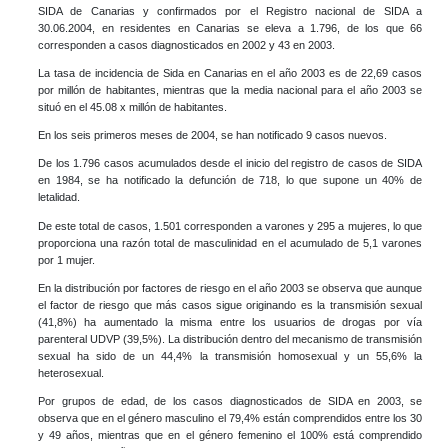
SIDA de Canarias y confirmados por el Registro nacional de SIDA a
30.06.2004, en residentes en Canarias se eleva a 1.796, de los que 66
corresponden a casos diagnosticados en 2002 y 43 en 2003.
La tasa de incidencia de Sida en Canarias en el año 2003 es de 22,69 casos
por millón de habitantes, mientras que la media nacional para el año 2003 se
situó en el 45.08 x millón de habitantes.
En los seis primeros meses de 2004, se han notificado 9 casos nuevos.
De los 1.796 casos acumulados desde el inicio del registro de casos de SIDA
en 1984, se ha notificado la defunción de 718, lo que supone un 40% de
letalidad.
De este total de casos, 1.501 corresponden a varones y 295 a mujeres, lo que
proporciona una razón total de masculinidad en el acumulado de 5,1 varones
por 1 mujer.
En la distribución por factores de riesgo en el año 2003 se observa que aunque
el factor de riesgo que más casos sigue originando es la transmisión sexual
(41,8%) ha aumentado la misma entre los usuarios de drogas por vía
parenteral UDVP (39,5%). La distribución dentro del mecanismo de transmisión
sexual ha sido de un 44,4% la transmisión homosexual y un 55,6% la
heterosexual.
Por grupos de edad, de los casos diagnosticados de SIDA en 2003, se
observa que en el género masculino el 79,4% están comprendidos entre los 30
y 49 años, mientras que en el género femenino el 100% está comprendido