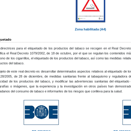
Zona habilitada (A4)
quetado
directrices para el etiquetado de los productos del tabaco se recogen en el Real Decre
fica el Real Decreto 1079/2002, de 18 de octubre, por el que se regulan los contenidos má
ono de los cigarrillos, el etiquetado de los productos del tabaco, así como las medidas relat
uctos del tabaco.
bjeto de este real decreto es desarrollar determinados aspectos relativos al etiquetado de 
28/2005, de 28 de diciembre, de medidas sanitarias frente al tabaquismo y reguladora de
icidad de los productos del tabaco, y modificar las advertencias sanitarias del etiquetad
grafías o imágenes, que la experiencia y la investigación en otros países han demostrad
adanos del consumo de tabaco e informarles de los riesgos que conlleva para la salud.