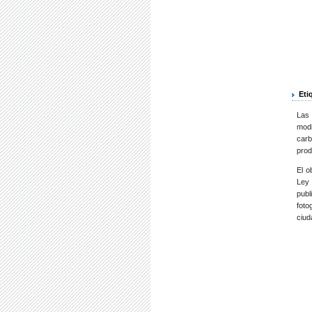
Eti
Las 
modi
carb
prod
El o
Ley 
publ
foto
ciud