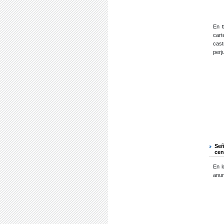
En
cart
cast
perj
Señ
cen
En l
anun