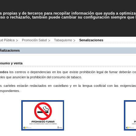
Contenido
Accesibilidad
Ma
es propias y de terceros para recopilar información que ayuda a optimizar
 uso o rechazarlo, también puede cambiar su configuración siempre que
PROFESIONALES
SERVICIOS
AYUDA
ud Pública
Promoción Salud
Tabaquismo
Senalizaciones
ñalizaciones
sumo y venta
todos
los centros o dependencias en los que existe prohibición legal de fumar deberán c
eles que anuncien la prohibición del consumo de tabaco.
s carteles estarán redactados en castellano y en la lengua cooficial con las exigenci
espondientes.