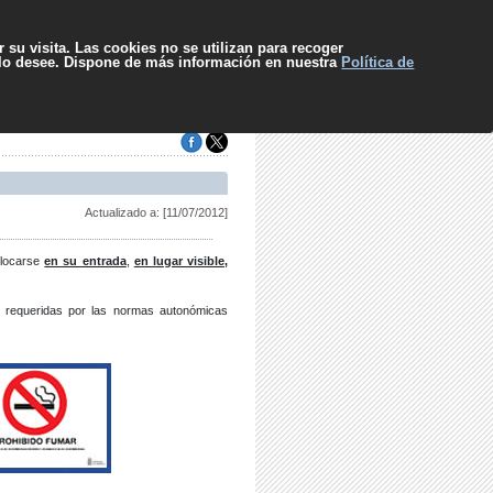
pa web
Contacto
Sugerencias
El SCS
Escuchar
 su visita. Las cookies no se utilizan para recoger
 lo desee. Dispone de más información en nuestra
Política de
Actualizado a: [11/07/2012]
olocarse
en su entrada
,
en lugar visible
,
as requeridas por las normas autonómicas