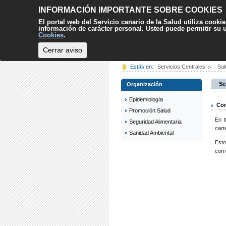
INFORMACIÓN IMPORTANTE SOBRE COOKIES
El portal web del Servicio canario de la Salud utiliza cooki
información de carácter personal. Usted puede permitir su
Cookies
.
Cerrar aviso
INICIO
CIUDADANÍA
Estás en:
Servicios Centrales
Sal
Se
Organización
Epidemiología
Con
Promoción Salud
En
Seguridad Alimentaria
cart
Sanidad Ambiental
Esto
corr