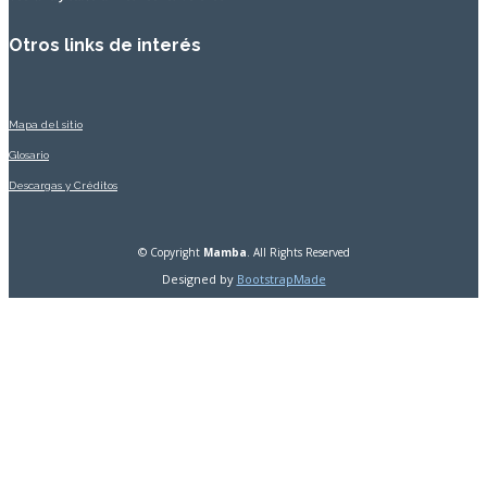
Otros links de interés
Mapa del sitio
Glosario
Descargas y Créditos
© Copyright
Mamba
. All Rights Reserved
Designed by
BootstrapMade