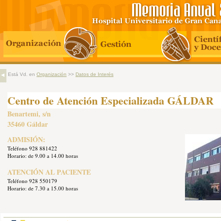
Está Vd. en
Organización
>>
Datos de Interés
Centro de Atención Especializada GÁLDAR
Benartemi, s/n
35460 Gáldar
ADMISIÓN:
Teléfono 928 881422
Horario: de 9.00 a 14.00 horas
ATENCIÓN AL PACIENTE
Teléfono 928 550179
Horario: de 7.30 a 15.00 horas