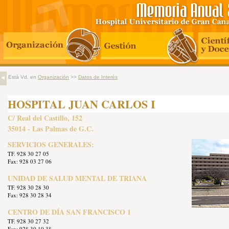
Está Vd. en
Organización
>>
Datos de Interés
HOSPITAL JUAN CARLOS I
C/ Real del Castillo, 152
35014 - Las Palmas de G.C.
SERVICIOS GENERALES:
TF. 928 30 27 05
Fax: 928 03 27 06
UNIDAD DE SALUD MENTAL DE TRIANA
TF. 928 30 28 30
Fax: 928 30 28 34
CENTRO DE DÍA SAN FRANCISCO 1
TF. 928 30 27 32
Fax: 928 30 10 38