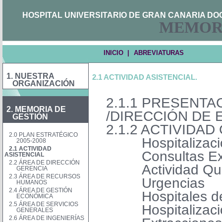
HOSPITAL UNIVERSITARIO DE GRAN CANARIA DO
MEMOR
INICIO |
ABREVIATURAS
1. NUESTRA
2.1 ACTIVIDAD ASISTENCIAL.
ORGANIZACIÓN
2.1.1 PRESENTA
2. MEMORIA DE
/DIRECCIÓN DE
GESTIÓN
2.1.2 ACTIVIDAD
2.0 PLAN ESTRATÉGICO
Hospitalizac
2005-2008
2.1 ACTIVIDAD
Consultas E
ASISTENCIAL
2.2 ÁREA DE DIRECCIÓN
Actividad Qu
GERENCIA
2.3 ÁREA DE RECURSOS
Urgencias
HUMANOS
2.4 ÁREA DE GESTIÓN
Hospitales d
ECONÓMICA
2.5 ÁREA DE SERVICIOS
Hospitalizaci
GENERALES
2.6 ÁREA DE INGENIERÍAS