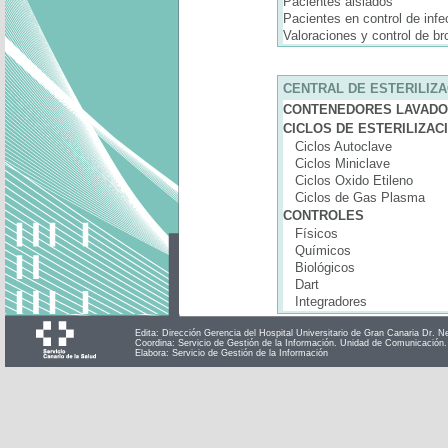
Pacientes aislados
Pacientes en control de inf
Valoraciones y control de b
CENTRAL DE ESTERILIZA
CONTENEDORES LAVAD
CICLOS DE ESTERILIZAC
Ciclos Autoclave
Ciclos Miniclave
Ciclos Oxido Etileno
Ciclos de Gas Plasma
CONTROLES
Físicos
Químicos
Biológicos
Dart
Integradores
Edita: Dirección Gerencia del Hospital Universitario de Gran Canaria Dr. N
Coordina: Servicio de Gestión de la Información. Unidad de Comunicación. 
Elabora: Servicio de Gestión de la Información