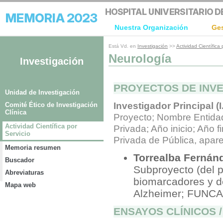
Nuestra Organización
Ge
Está Vd. en
Investigación
>>
Actividad Científica
Neurología
Investigación
PROYECTOS DE INVE
Unidad de Investigación
Investigador Principal (I.
Comité Ético de Investigación
Clínica
Proyecto; Nombre Entida
Actividad Científica por
Privada; Año inicio; Año f
Servicio
Privada de Pública, apar
Memoria resumen
Torrealba Fernán
Buscador
Subproyecto (del 
Abreviaturas
biomarcadores y d
Mapa web
Alzheimer; FUNCAN
ENSAYOS CLÍNICOS 