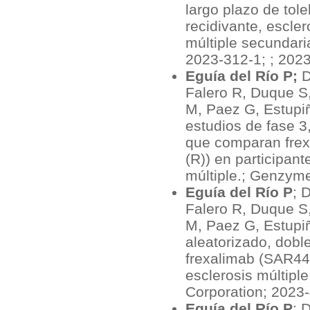
largo plazo de tole
recidivante, escler
múltiple secundari
2023-312-1; ; 202
Eguía del Río P;
D
Falero R, Duque S
M, Paez G, Estupiñ
estudios de fase 3
que comparan frex
(R)) en participan
múltiple.; Genzym
Eguía del Río P
; 
Falero R, Duque S
M, Paez G, Estupiñ
aleatorizado, dobl
frexalimab (SAR44
esclerosis múltipl
Corporation; 2023
Eguía del Río P
; 