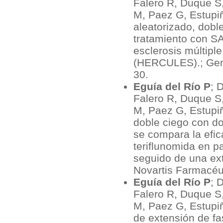
Falero R, Duque S
M, Paez G, Estupiñ
aleatorizado, doble
tratamiento con S
esclerosis múltipl
(HERCULES).; Gen
30.
Eguía del Río P
; 
Falero R, Duque S
M, Paez G, Estupiñ
doble ciego con d
se compara la efic
teriflunomida en pa
seguido de una ext
Novartis Farmacéu
Eguía del Río P
; 
Falero R, Duque S
M, Paez G, Estupiñ
de extensión de fas