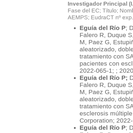
Investigador Principal (I.
Fase del EC; Título; No
AEMPS; EudraCT nº exp
Eguía del Río P
; 
Falero R, Duque S
M, Paez G, Estupiñ
aleatorizado, doble
tratamiento con S
pacientes con escl
2022-065-1; ; 202
Eguía del Río P;
D
Falero R, Duque S
M, Paez G, Estupiñ
aleatorizado, doble
tratamiento con S
esclerosis múltip
Corporation; 2022
Eguía del Río P
; 