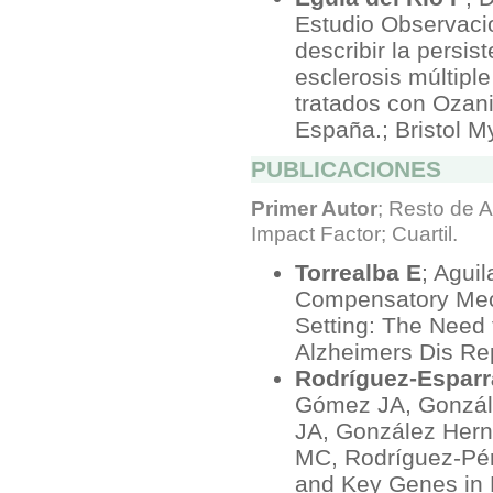
Estudio Observacio
describir la persis
esclerosis múltipl
tratados con Ozani
España.; Bristol M
PUBLICACIONES
Primer Autor
; Resto de A
Impact Factor; Cuartil.
Torrealba E
; Agui
Compensatory Mech
Setting: The Need 
Alzheimers Dis Rep
Rodríguez-Espar
Gómez JA, Gonzál
JA, González Hern
MC, Rodríguez-Pér
and Key Genes in P