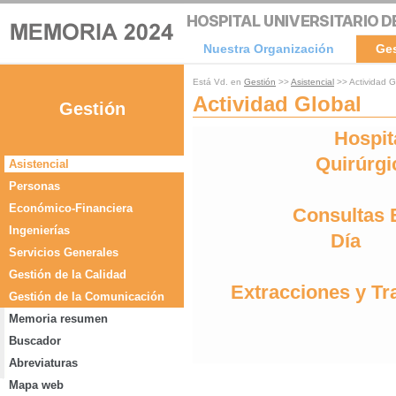
Nuestra Organización
Ge
Está Vd. en
Gestión
>>
Asistencial
>> Actividad G
Actividad Global
Gestión
Hospit
Quirúrgi
Asistencial
Personas
Económico-Financiera
Consultas 
Ingenierías
Día
Servicios Generales
Gestión de la Calidad
Extracciones y Tr
Gestión de la Comunicación
Memoria resumen
Buscador
Abreviaturas
Mapa web