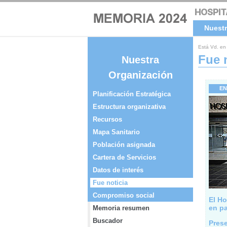
Nuestr
Está Vd. e
Fue 
Nuestra
Organización
E
Planificación Estratégica
Estructura organizativa
Recursos
Mapa Sanitario
Población asignada
Cartera de Servicios
Datos de interés
Fue noticia
Compromiso social
El Ho
en p
Memoria resumen
Buscador
Pres