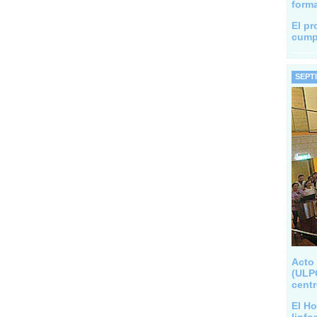
forma
El pr
cump
SEPT
Acto
(ULPG
centr
El Ho