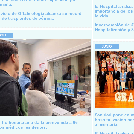
mería.
El Hospital analiza
importancia de los 
rvicio de Oftalmología alcanza su récord
la vida.
 de trasplantes de córnea.
Incorporación de 4
Hospitalización y 8
AYO
JUNIO
Sanidad pone en m
hospitalización pa
ntro hospitalario da la bienvenida a 66
alimentaria.
os médicos residentes.
El Hospital celebra