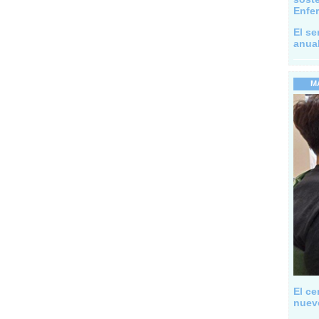
Enfer
El se
anual
M
El ce
nuev