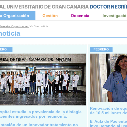
a Organización
Gestión
Docencia
Investigació
n
Nuestra Organización
>> Fue noticia
noticia
NERO
FEBRERO
Renovación de equ
spital estudia la prevalencia de la disfagia
de 10’5 millones de
acientes ingresados por neumonía.
El Aula de Pacien
entación de un innovador tratamiento no
involucrando al us