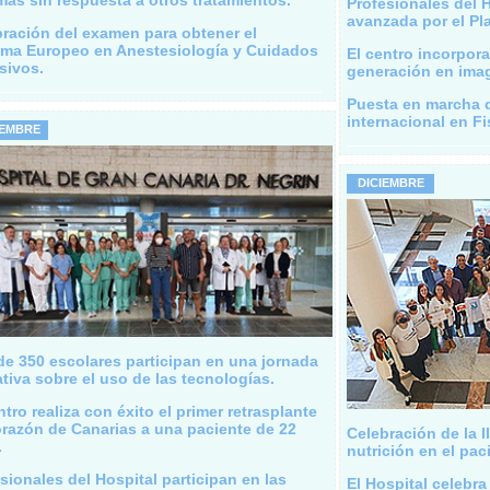
mas sin respuesta a otros tratamientos.
Profesionales del H
avanzada por el Pl
ración del examen para obtener el
oma Europeo en Anestesiología y Cuidados
El centro incorpor
sivos.
generación en ima
Puesta en marcha 
internacional en Fi
IEMBRE
DICIEMBRE
e 350 escolares participan en una jornada
tiva sobre el uso de las tecnologías.
ntro realiza con éxito el primer retrasplante
razón de Canarias a una paciente de 22
Celebración de la I
.
nutrición en el pac
sionales del Hospital participan en las
El Hospital celebr