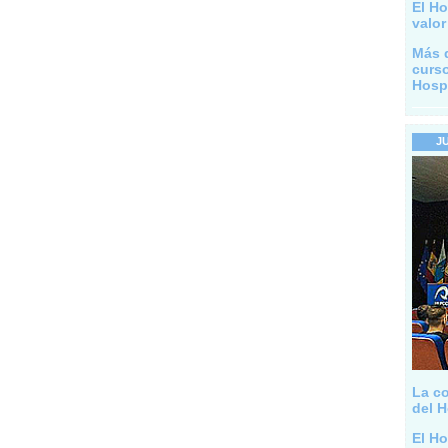
El Ho
valor
Más 
curs
Hospi
J
La co
del H
El Ho