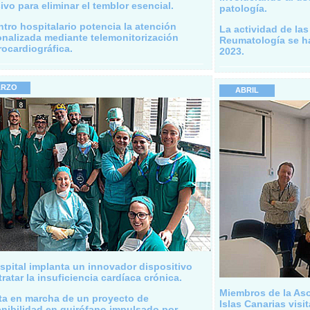
ivo para eliminar el temblor esencial.
patología.
ntro hospitalario potencia la atención
La actividad de la
nalizada mediante telemonitorización
Reumatología se h
rocardiográfica.
2023.
RZO
ABRIL
spital implanta un innovador dispositivo
tratar la insuficiencia cardíaca crónica.
Miembros de la Aso
ta en marcha de un proyecto de
Islas Canarias visit
nibilidad en quirófano impulsado por