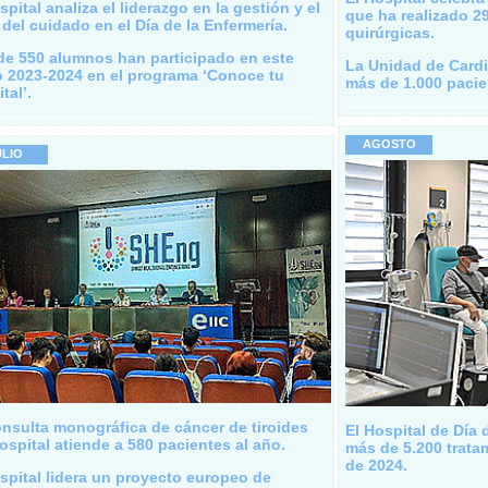
spital analiza el liderazgo en la gestión y el
que ha realizado 2
 del cuidado en el Día de la Enfermería.
quirúrgicas.
de 550 alumnos han participado en este
La Unidad de Cardi
o 2023-2024 en el programa ‘Conoce tu
más de 1.000 pacie
tal’.
AGOSTO
ULIO
nsulta monográfica de cáncer de tiroides
El Hospital de Día 
ospital atiende a 580 pacientes al año.
más de 5.200 trata
de 2024.
spital lidera un proyecto europeo de