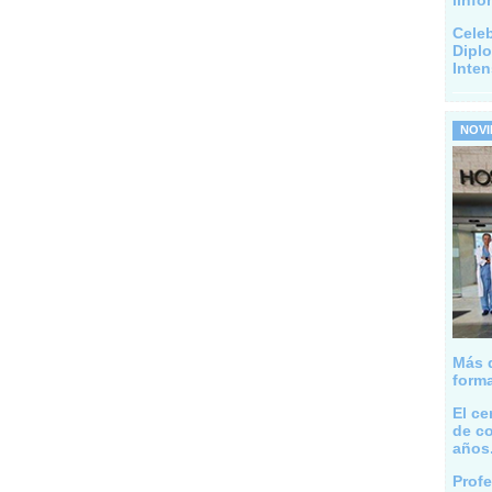
linfo
Celeb
Dipl
Inten
NOV
Más d
forma
El ce
de co
años
Profe