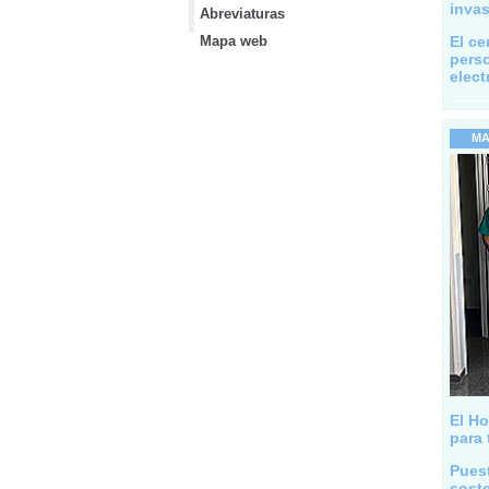
invas
Abreviaturas
Mapa web
El ce
perso
elect
MA
El Ho
para 
Pues
soste