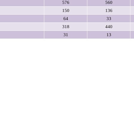
576
560
150
136
64
33
318
440
31
13