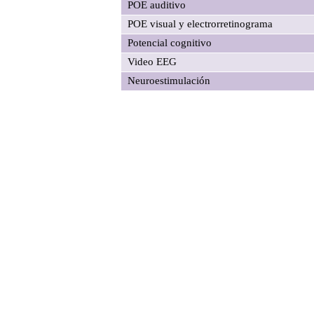
POE auditivo
POE visual y electrorretinograma
Potencial cognitivo
Video EEG
Neuroestimulación