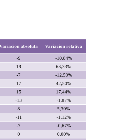
Variación absoluta
Variación relativa
-9
-10,84%
19
63,33%
-7
-12,50%
17
42,50%
15
17,44%
-13
-1,87%
8
5,30%
-11
-1,12%
-7
-0,67%
0
0,00%