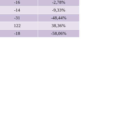
-16
-2,78%
-14
-9,33%
-31
-48,44%
122
38,36%
-18
-58,06%