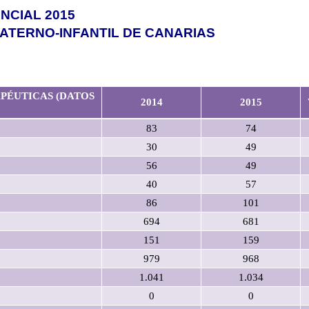
NCIAL 2015
MATERNO-INFANTIL DE CANARIAS
PÉUTICAS (DATOS
2014
2015
83
74
30
49
56
49
40
57
86
101
694
681
151
159
979
968
1.041
1.034
0
0