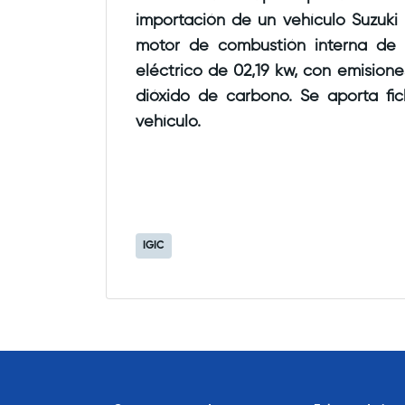
importación de un vehículo Suzuki modelo Swift con un
motor de combustión interna de 60,9 kw y un motor
eléctrico de 02,19 kw, con emisiones d
dióxido de carbono. Se aporta fi
vehículo.
IGIC