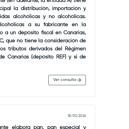
te (en adelante, la entidad A) tiene
 importes accesorios
principal, tales como tarifas de
 del vehículo, gastos derivados del
a su fabricante en la
determinadas condiciones de uso u
un depósito fiscal en Canarias,
 C, que no tiene la consideración de
los tributos derivados del Régimen
 personalmente el vehículo durante
 Alcohol y
D). Las bebidas enviadas a
Ver consulta
luidas en el ámbito objetivo del
a conducción ni
e de pasajeros. Tampoco
(AIEM).
una de trasladar al usuario entre
 un punto de destino determinados.
 dentro del depósito fiscal las
18/05/2026
plicación móvil utilizada para la
 depósito, no teniendo
ante elabora pan, pan especial y