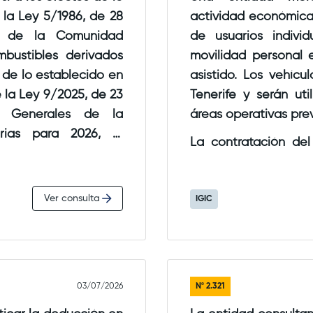
actividad económica consistente en poner a disposici
de usuarios individuales un
es derivados
movilidad personal e
 de lo establecido en
asistido. Los vehícu
Tenerife y serán utilizados por los usuarios dentro de
áreas 
ara 2026, el
La contratación del 
scate en carretera, se
mediante una aplicación móvil. A través de dicha
va de transporte de
aplicación el usuario podrá regist
Ver consulta
IGIC
condiciones contract
disponible, desbloqu
deseado y finalizar 
zona autorizada.
El precio se calcul
03/07/2026
Nº
2.321
tiempo efectivo de utilización, normalmente por minutos.