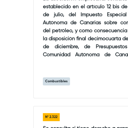
establecido en el artículo 12 bis de la Ley 5/1986, de 28
de julio, del Impuesto Especial de la Comunidad
Autónoma de Canarias sobre combustibl
del petróleo, y como consecuencia
la disposición final decimocuarta de la Ley 9/2025, de 23
de diciembre, de Presupuestos Generales de la
Comunidad Autónoma de Canarias p
transporte específico de auxilio-re
considera una actividad exclusi
mercancías por carretera, a los efectos de la aplicación
Combustibles
de la devolución parcial del impuesto que grava el
gasóleo o la gasolina profesional.
Nº
2.322