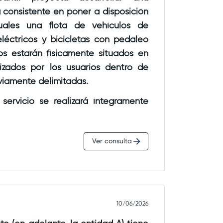
ón
a flota de vehículos de
léctricos y bicicletas con pedaleo
los estarán físicamente situados en
operativas previamente delimitadas.
servicio se realizará íntegramente
rarse, aceptar las
Ver consulta
uales, localizar un vehículo
earlo, utilizarlo durante el tiempo
la utilización estacionándolo en una
ará principalmente en función del
10/06/2026