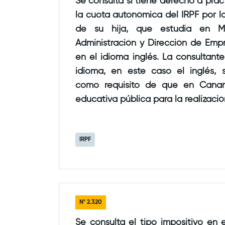
Se consulta si tiene derecho a prac
la cuota autonómica del IRPF por los gastos de estudios
de su hija, que estudia en Madrid el grado en
Administración y Dirección de Empresas,
en el idioma inglés. La consultant
idioma, en este caso el inglés, 
como requisito de que en Canarias no existe oferta
educativa pública para la realización de los estudios 
determinen el traslado a otro lugar para ser 
si por el contrario, al impartirse en 
IRPF
Administración y Dirección de Empre
ser el mismo grado, no tendría derecho a esta
deducción.
Nº
2.320
Se consulta el tipo impositivo en e