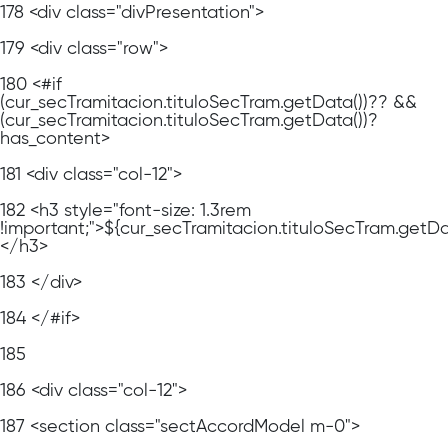
178
<div class="divPresentation">
179
<div class="row">
180
<#if
(cur_secTramitacion.tituloSecTram.getData())?? &&
(cur_secTramitacion.tituloSecTram.getData())?
has_content>
181
<div class="col-12">
182
<h3 style="font-size: 1.3rem
!important;">${cur_secTramitacion.tituloSecTram.getDa
</h3>
183
</div>
184
</#if>
185
186
<div class="col-12">
187
<section class="sectAccordModel m-0">