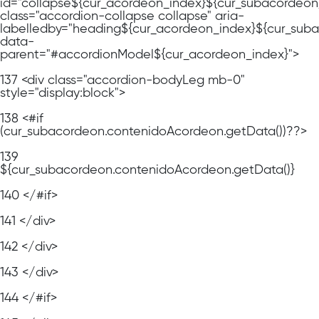
id="collapse${cur_acordeon_index}${cur_subacordeon
class="accordion-collapse collapse" aria-
labelledby="heading${cur_acordeon_index}${cur_sub
data-
parent="#accordionModel${cur_acordeon_index}">
137
<div class="accordion-bodyLeg mb-0"
style="display:block">
138
<#if
(cur_subacordeon.contenidoAcordeon.getData())??>
139
${cur_subacordeon.contenidoAcordeon.getData()}
140
</#if>
141
</div>
142
</div>
143
</div>
144
</#if>