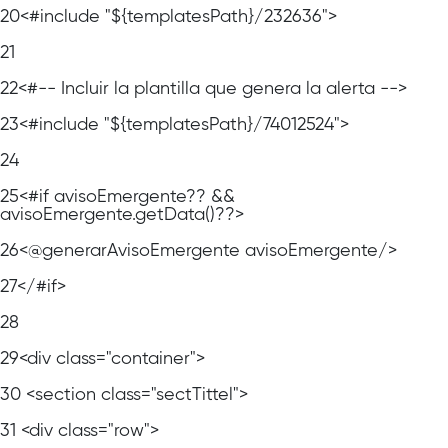
20
<#include "${templatesPath}/232636">
21
22
<#-- Incluir la plantilla que genera la alerta -->
23
<#include "${templatesPath}/74012524">
24
25
<#if avisoEmergente?? &&
avisoEmergente.getData()??>
26
<@generarAvisoEmergente avisoEmergente/>
27
</#if>
28
29
<div class="container">
30
<section class="sectTittel">
31
<div class="row">