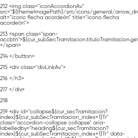
212
<img class="iconAccordionAv"
src="${themeImagePath}/sm/icons/general/arrow_dr
alt="icono flecha acordeón" title="icono flecha
acordeón">
213
<span class="span-
accbtn">${cur_subSecTramitacion.tituloTramitacion.ge
</span>
214
</button>
215
<div class="divLinkAv">
216
</h3>
217
</div>
218
219
<div id="collapse${cur_secTramitacion?
index}${cur_subSecTramitacion_index+1}Tr"
class="accordion-collapse collapse" aria-
labelledby="heading${cur_secTramitacion?
index}${cur_subSecTramitacion_index+1}Tr" data-