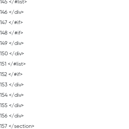
145
</#list>
146
</div>
147
</#if>
148
</#if>
149
</div>
150
</div>
151
</#list>
152
</#if>
153
</div>
154
</div>
155
</div>
156
</div>
157
</section>