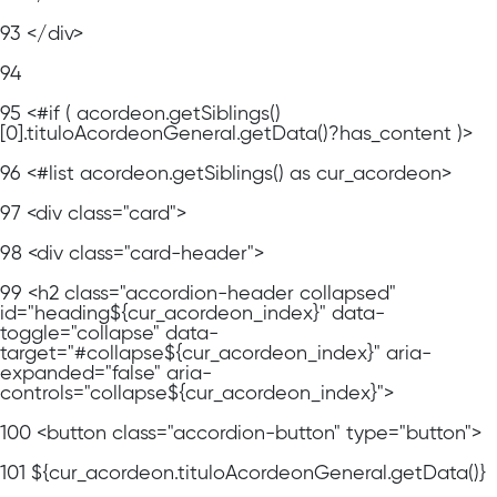
93
</div>
94
95
<#if ( acordeon.getSiblings()
[0].tituloAcordeonGeneral.getData()?has_content )>
96
<#list acordeon.getSiblings() as cur_acordeon>
97
<div class="card">
98
<div class="card-header">
99
<h2 class="accordion-header collapsed"
id="heading${cur_acordeon_index}" data-
toggle="collapse" data-
target="#collapse${cur_acordeon_index}" aria-
expanded="false" aria-
controls="collapse${cur_acordeon_index}">
100
<button class="accordion-button" type="button">
101
${cur_acordeon.tituloAcordeonGeneral.getData()}