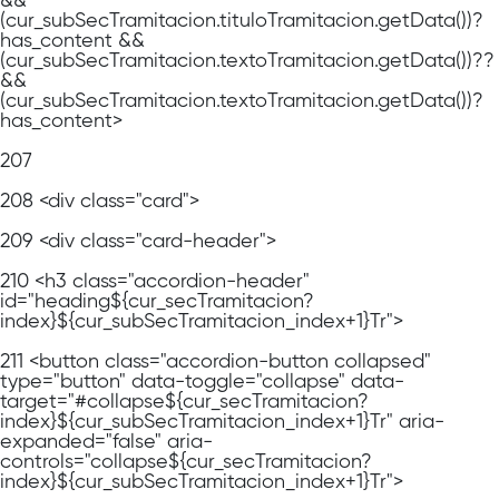
&&
(cur_subSecTramitacion.tituloTramitacion.getData())?
has_content &&
(cur_subSecTramitacion.textoTramitacion.getData())??
&&
(cur_subSecTramitacion.textoTramitacion.getData())?
has_content>
207
208
<div class="card">
209
<div class="card-header">
210
<h3 class="accordion-header"
id="heading${cur_secTramitacion?
index}${cur_subSecTramitacion_index+1}Tr">
211
<button class="accordion-button collapsed"
type="button" data-toggle="collapse" data-
target="#collapse${cur_secTramitacion?
index}${cur_subSecTramitacion_index+1}Tr" aria-
expanded="false" aria-
controls="collapse${cur_secTramitacion?
index}${cur_subSecTramitacion_index+1}Tr">