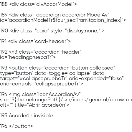
188
<div class="divAccorModel">
189
<div class="accordion accordionModelAv"
id="accordionModelTr${cur_secTramitacion_index}">
190
<div class="card" style="display:none;" >
191
<div class="card-header">
192
<h3 class="accordion-header"
id="headingpruebaTr">
193
<button class="accordion-button collapsed"
type="button" data-toggle="collapse" data-
target="#collapsepruebaTr" aria-expanded="false"
aria-controls="collapsepruebaTr">
194
<img class="iconAccordionAv"
src="${themeImagePath}/sm/icons/general/arrow_dr
alt="" title="Abrir acordeón">
195
Acordeón invisible
196
</button>