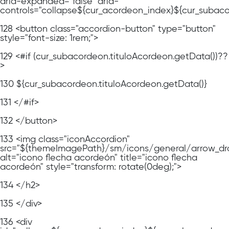
aria-expanded="false" aria-
controls="collapse${cur_acordeon_index}${cur_subac
128
<button class="accordion-button" type="button"
style="font-size: 1rem;">
129
<#if (cur_subacordeon.tituloAcordeon.getData())??
>
130
${cur_subacordeon.tituloAcordeon.getData()}
131
</#if>
132
</button>
133
<img class="iconAccordion"
src="${themeImagePath}/sm/icons/general/arrow_dr
alt="icono flecha acordeón" title="icono flecha
acordeón" style="transform: rotate(0deg);">
134
</h2>
135
</div>
136
<div