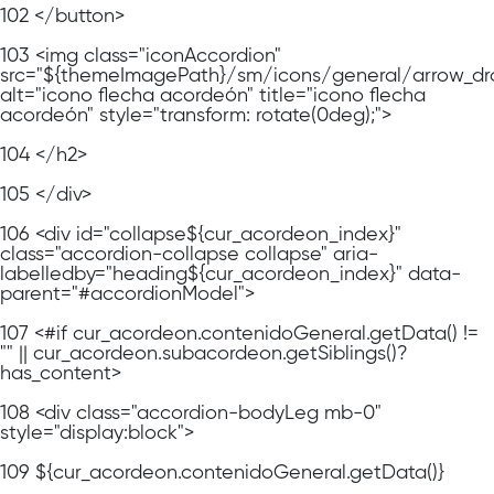
102
</button>
103
<img class="iconAccordion"
src="${themeImagePath}/sm/icons/general/arrow_dr
alt="icono flecha acordeón" title="icono flecha
acordeón" style="transform: rotate(0deg);">
104
</h2>
105
</div>
106
<div id="collapse${cur_acordeon_index}"
class="accordion-collapse collapse" aria-
labelledby="heading${cur_acordeon_index}" data-
parent="#accordionModel">
107
<#if cur_acordeon.contenidoGeneral.getData() !=
"" || cur_acordeon.subacordeon.getSiblings()?
has_content>
108
<div class="accordion-bodyLeg mb-0"
style="display:block">
109
${cur_acordeon.contenidoGeneral.getData()}