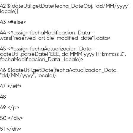
42
${dateUtil.getDate(fecha_DateObj, "dd/MM/yyyy",
locale)}
43
<#else>
44
<#assign fechaModificacion_Data =
.vars["reserved-article-modified-date"].data>
45
<#assign fechaActualizacion_Data =
dateUtil.parseDate("EEE, dd MMM yyyy HH:mm:ss Z",
fechaModificacion_Data , locale)>
46
${dateUtil.getDate(fechaActualizacion_Data,
"dd/MM/yyyy", locale)}
47
</#if>
48
49
</p>
50
</div>
51
</div>