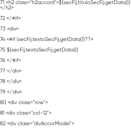
71
<h2 class="h2accord">${secFij.tituloSecFij.getData()}
</h2>
72
</#if>
73
<div>
74
<#if (secFij.textoSecFij.getData())??>
75
${secFij.textoSecFij.getData()}
76
</#if>
77
</div>
78
</div>
79
</div>
80
<div class="row">
81
<div class="col-12">
82
<div class="divAccorModel">