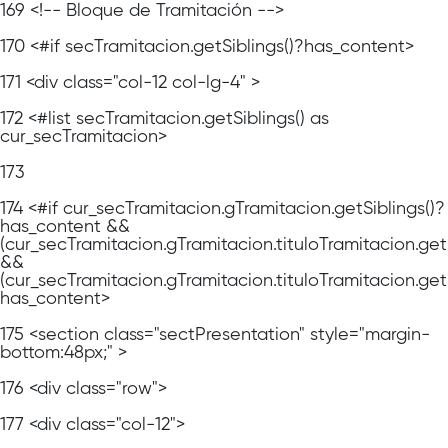
169
<!-- Bloque de Tramitación -->
170
<#if secTramitacion.getSiblings()?has_content>
171
<div class="col-12 col-lg-4" >
172
<#list secTramitacion.getSiblings() as
cur_secTramitacion>
173
174
<#if cur_secTramitacion.gTramitacion.getSiblings()?
has_content &&
(cur_secTramitacion.gTramitacion.tituloTramitacion.ge
&&
(cur_secTramitacion.gTramitacion.tituloTramitacion.get
has_content>
175
<section class="sectPresentation" style="margin-
bottom:48px;" >
176
<div class="row">
177
<div class="col-12">