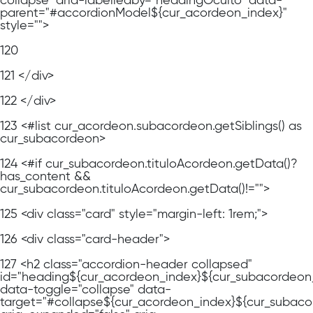
collapse" aria-labelledby="headingOculto" data-
parent="#accordionModel${cur_acordeon_index}"
style="">
120
121
</div>
122
</div>
123
<#list cur_acordeon.subacordeon.getSiblings() as
cur_subacordeon>
124
<#if cur_subacordeon.tituloAcordeon.getData()?
has_content &&
cur_subacordeon.tituloAcordeon.getData()!="">
125
<div class="card" style="margin-left: 1rem;">
126
<div class="card-header">
127
<h2 class="accordion-header collapsed"
id="heading${cur_acordeon_index}${cur_subacordeon
data-toggle="collapse" data-
target="#collapse${cur_acordeon_index}${cur_subaco