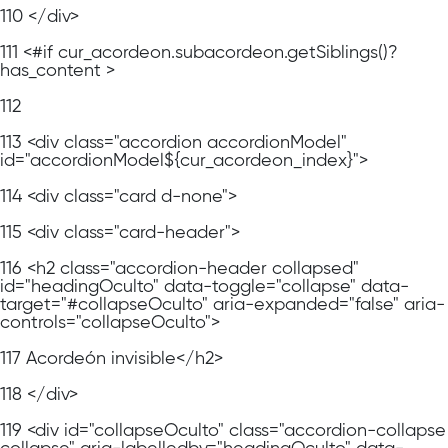
110
</div>
111
<#if cur_acordeon.subacordeon.getSiblings()?
has_content >
112
113
<div class="accordion accordionModel"
id="accordionModel${cur_acordeon_index}">
114
<div class="card d-none">
115
<div class="card-header">
116
<h2 class="accordion-header collapsed"
id="headingOculto" data-toggle="collapse" data-
target="#collapseOculto" aria-expanded="false" aria-
controls="collapseOculto">
117
Acordeón invisible</h2>
118
</div>
119
<div id="collapseOculto" class="accordion-collapse