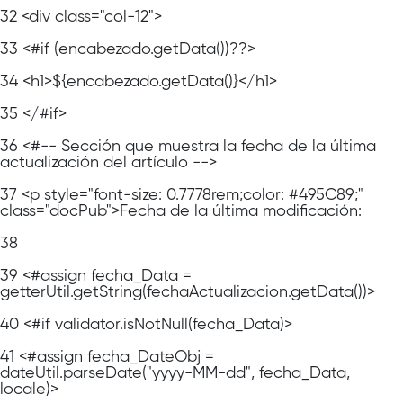
32
<div class="col-12">
33
<#if (encabezado.getData())??>
34
<h1>${encabezado.getData()}</h1>
35
</#if>
36
<#-- Sección que muestra la fecha de la última
actualización del artículo -->
37
<p style="font-size: 0.7778rem;color: #495C89;"
class="docPub">Fecha de la última modificación:
38
39
<#assign fecha_Data =
getterUtil.getString(fechaActualizacion.getData())>
40
<#if validator.isNotNull(fecha_Data)>
41
<#assign fecha_DateObj =
dateUtil.parseDate("yyyy-MM-dd", fecha_Data,
locale)>