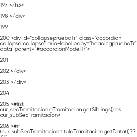
197
</h3>
198
</div>
199
200
<div id="collapsepruebaTr" class="accordion-
collapse collapse" aria-labelledby="headingpruebaTr"
data-parent="#accordionModelTr">
201
202
</div>
203
</div>
204
205
<#list
cur_secTramitacion.gTramitacion.getSiblings() as
cur_subSecTramitacion>
206
<#if
(cur_subSecTramitacion.tituloTramitacion.getData())??