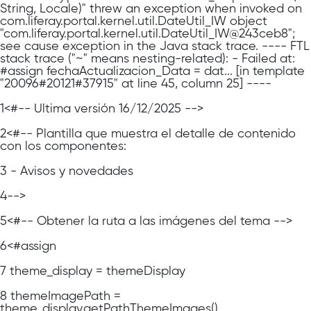
String, Locale)" threw an exception when invoked on
com.liferay.portal.kernel.util.DateUtil_IW object
"com.liferay.portal.kernel.util.DateUtil_IW@243ceb8";
see cause exception in the Java stack trace. ---- FTL
stack trace ("~" means nesting-related): - Failed at:
#assign fechaActualizacion_Data = dat... [in template
"20096#20121#37915" at line 45, column 25] ----
1
<#-- Última versión 16/12/2025 -->
2
<#-- Plantilla que muestra el detalle de contenido
con los componentes:
3
- Avisos y novedades
4
-->
5
<#-- Obtener la ruta a las imágenes del tema -->
6
<#assign
7
theme_display = themeDisplay
8
themeImagePath =
theme_display.getPathThemeImages()