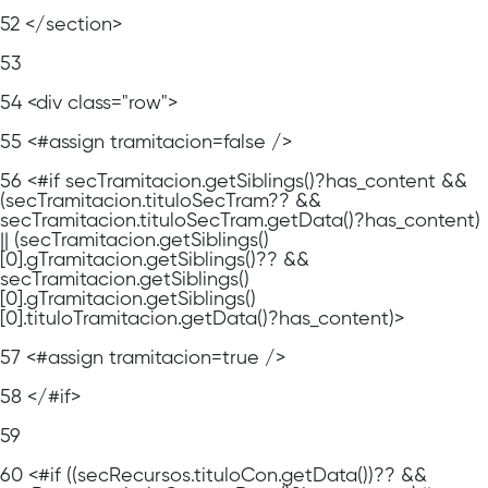
52
</section>
53
54
<div class="row">
55
<#assign tramitacion=false />
56
<#if secTramitacion.getSiblings()?has_content &&
(secTramitacion.tituloSecTram?? &&
secTramitacion.tituloSecTram.getData()?has_content)
|| (secTramitacion.getSiblings()
[0].gTramitacion.getSiblings()?? &&
secTramitacion.getSiblings()
[0].gTramitacion.getSiblings()
[0].tituloTramitacion.getData()?has_content)>
57
<#assign tramitacion=true />
58
</#if>
59
60
<#if ((secRecursos.tituloCon.getData())?? &&