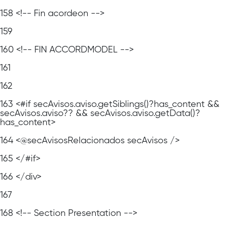
158
<!-- Fin acordeon -->
159
160
<!-- FIN ACCORDMODEL -->
161
162
163
<#if secAvisos.aviso.getSiblings()?has_content &&
secAvisos.aviso?? && secAvisos.aviso.getData()?
has_content>
164
<@secAvisosRelacionados secAvisos />
165
</#if>
166
</div>
167
168
<!-- Section Presentation -->