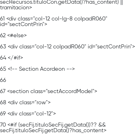
secRecursos.tituloCon.getData()?has_content) ||
tramitacion>
61
<div class="col-12 col-lg-8 colpadR060"
id="sectContPrin">
62
<#else>
63
<div class="col-12 colpadR060" id="sectContPrin">
64
</#if>
65
<!-- Section Acordeon -->
66
67
<section class="sectAccordModel">
68
<div class="row">
69
<div class="col-12">
70
<#if (secFij.tituloSecFij.getData())?? &&
secFij.tituloSecFij.getData()?has_content>