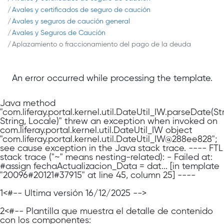
Avales y certificados de seguro de caución
Avales y seguros de caución general
Avales y Seguros de Caución
Aplazamiento o fraccionamiento del pago de la deuda
An error occurred while processing the template.
Java method
"com.liferay.portal.kernel.util.DateUtil_IW.parseDate(Str
String, Locale)" threw an exception when invoked on
com.liferay.portal.kernel.util.DateUtil_IW object
"com.liferay.portal.kernel.util.DateUtil_IW@288ee828";
see cause exception in the Java stack trace. ---- FTL
stack trace ("~" means nesting-related): - Failed at:
#assign fechaActualizacion_Data = dat... [in template
"20096#20121#37915" at line 45, column 25] ----
1
<#-- Última versión 16/12/2025 -->
2
<#-- Plantilla que muestra el detalle de contenido
con los componentes: