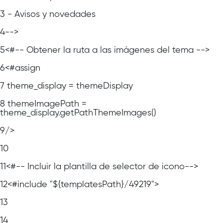
3
- Avisos y novedades
4
-->
5
<#-- Obtener la ruta a las imágenes del tema -->
6
<#assign
7
theme_display = themeDisplay
8
themeImagePath =
theme_display.getPathThemeImages()
9
/>
10
11
<#-- Incluir la plantilla de selector de icono-->
12
<#include "${templatesPath}/49219">
13
14