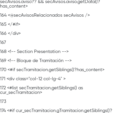
secAvisos.aviso?? && secAvisos.aviso.getData()?
has_content>
164
<@secAvisosRelacionados secAvisos />
165
</#if>
166
</div>
167
168
<!-- Section Presentation -->
169
<!-- Bloque de Tramitación -->
170
<#if secTramitacion.getSiblings()?has_content>
171
<div class="col-12 col-lg-4" >
172
<#list secTramitacion.getSiblings() as
cur_secTramitacion>
173
174
<#if cur_secTramitacion.gTramitacion.getSiblings()?