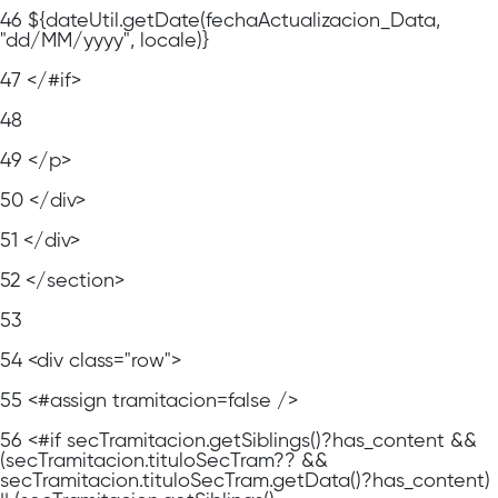
46
${dateUtil.getDate(fechaActualizacion_Data,
"dd/MM/yyyy", locale)}
47
</#if>
48
49
</p>
50
</div>
51
</div>
52
</section>
53
54
<div class="row">
55
<#assign tramitacion=false />
56
<#if secTramitacion.getSiblings()?has_content &&
(secTramitacion.tituloSecTram?? &&
secTramitacion.tituloSecTram.getData()?has_content)