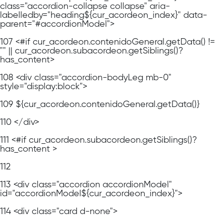
class="accordion-collapse collapse" aria-
labelledby="heading${cur_acordeon_index}" data-
parent="#accordionModel">
107
<#if cur_acordeon.contenidoGeneral.getData() !=
"" || cur_acordeon.subacordeon.getSiblings()?
has_content>
108
<div class="accordion-bodyLeg mb-0"
style="display:block">
109
${cur_acordeon.contenidoGeneral.getData()}
110
</div>
111
<#if cur_acordeon.subacordeon.getSiblings()?
has_content >
112
113
<div class="accordion accordionModel"
id="accordionModel${cur_acordeon_index}">
114
<div class="card d-none">