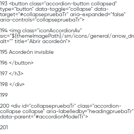
193
<button class="accordion-button collapsed"
type="button" data-toggle="collapse" data-
target="#collapsepruebaTr" aria-expanded="false"
aria-controls="collapsepruebaTr">
194
<img class="iconAccordionAv"
src="${themeImagePath}/sm/icons/general/arrow_dr
alt="" title="Abrir acordeón">
195
Acordeón invisible
196
</button>
197
</h3>
198
</div>
199
200
<div id="collapsepruebaTr" class="accordion-
collapse collapse" aria-labelledby="headingpruebaTr"
data-parent="#accordionModelTr">
201