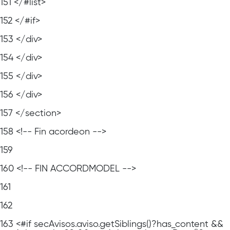
151
</#list>
152
</#if>
153
</div>
154
</div>
155
</div>
156
</div>
157
</section>
158
<!-- Fin acordeon -->
159
160
<!-- FIN ACCORDMODEL -->
161
162
163
<#if secAvisos.aviso.getSiblings()?has_content &&