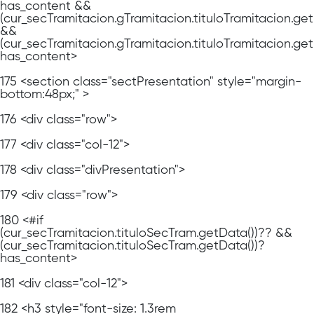
has_content &&
(cur_secTramitacion.gTramitacion.tituloTramitacion.ge
&&
(cur_secTramitacion.gTramitacion.tituloTramitacion.get
has_content>
175
<section class="sectPresentation" style="margin-
bottom:48px;" >
176
<div class="row">
177
<div class="col-12">
178
<div class="divPresentation">
179
<div class="row">
180
<#if
(cur_secTramitacion.tituloSecTram.getData())?? &&
(cur_secTramitacion.tituloSecTram.getData())?
has_content>
181
<div class="col-12">
182
<h3 style="font-size: 1.3rem