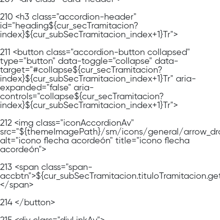
210
<h3 class="accordion-header"
id="heading${cur_secTramitacion?
index}${cur_subSecTramitacion_index+1}Tr">
211
<button class="accordion-button collapsed"
type="button" data-toggle="collapse" data-
target="#collapse${cur_secTramitacion?
index}${cur_subSecTramitacion_index+1}Tr" aria-
expanded="false" aria-
controls="collapse${cur_secTramitacion?
index}${cur_subSecTramitacion_index+1}Tr">
212
<img class="iconAccordionAv"
src="${themeImagePath}/sm/icons/general/arrow_dr
alt="icono flecha acordeón" title="icono flecha
acordeón">
213
<span class="span-
accbtn">${cur_subSecTramitacion.tituloTramitacion.ge
</span>
214
</button>