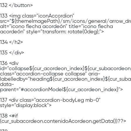
132
</button>
133
<img class="iconAccordion"
src="${themeImagePath}/sm/icons/general/arrow_dr
alt="icono flecha acordeón" title="icono flecha
acordeón" style="transform: rotate(0deg);">
134
</h2>
135
</div>
136
<div
id="collapse${cur_acordeon_index}${cur_subacordeon
class="accordion-collapse collapse" aria-
labelledby="heading${cur_acordeon_index}${cur_sub
data-
parent="#accordionModel${cur_acordeon_index}">
137
<div class="accordion-bodyLeg mb-0"
style="display:block">
138
<#if
(cur_subacordeon.contenidoAcordeon.getData())??>