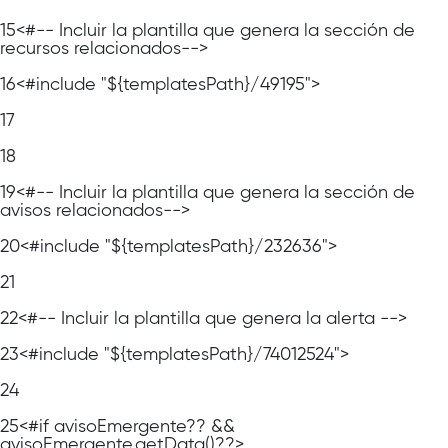
15
<#-- Incluir la plantilla que genera la sección de
recursos relacionados-->
16
<#include "${templatesPath}/49195">
17
18
19
<#-- Incluir la plantilla que genera la sección de
avisos relacionados-->
20
<#include "${templatesPath}/232636">
21
22
<#-- Incluir la plantilla que genera la alerta -->
23
<#include "${templatesPath}/74012524">
24
25
<#if avisoEmergente?? &&
avisoEmergente.getData()??>