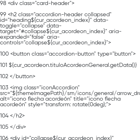
98
<div class="card-header">
99
<h2 class="accordion-header collapsed"
id="heading${cur_acordeon_index}" data-
toggle="collapse" data-
target="#collapse${cur_acordeon_index}" aria-
expanded="false" aria-
controls="collapse${cur_acordeon_index}">
100
<button class="accordion-button" type="button">
101
${cur_acordeon.tituloAcordeonGeneral.getData()}
102
</button>
103
<img class="iconAccordion"
src="${themeImagePath}/sm/icons/general/arrow_dr
alt="icono flecha acordeón" title="icono flecha
acordeón" style="transform: rotate(0deg);">
104
</h2>
105
</div>
106
<div id="collapse${cur_acordeon_index}"