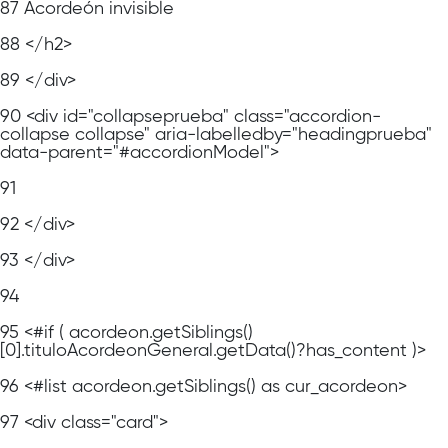
87
Acordeón invisible
88
</h2>
89
</div>
90
<div id="collapseprueba" class="accordion-
collapse collapse" aria-labelledby="headingprueba"
data-parent="#accordionModel">
91
92
</div>
93
</div>
94
95
<#if ( acordeon.getSiblings()
[0].tituloAcordeonGeneral.getData()?has_content )>
96
<#list acordeon.getSiblings() as cur_acordeon>
97
<div class="card">