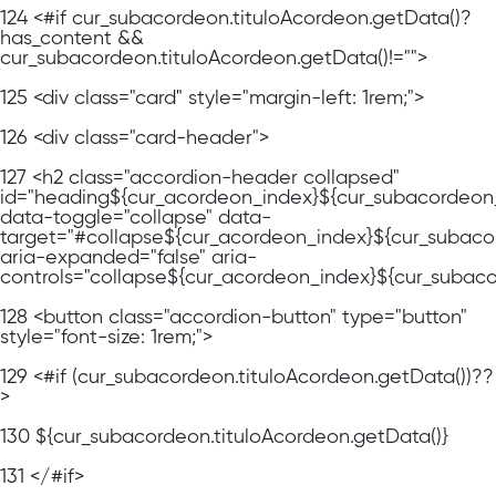
124
<#if cur_subacordeon.tituloAcordeon.getData()?
has_content &&
cur_subacordeon.tituloAcordeon.getData()!="">
125
<div class="card" style="margin-left: 1rem;">
126
<div class="card-header">
127
<h2 class="accordion-header collapsed"
id="heading${cur_acordeon_index}${cur_subacordeon
data-toggle="collapse" data-
target="#collapse${cur_acordeon_index}${cur_subaco
aria-expanded="false" aria-
controls="collapse${cur_acordeon_index}${cur_subac
128
<button class="accordion-button" type="button"
style="font-size: 1rem;">
129
<#if (cur_subacordeon.tituloAcordeon.getData())??
>
130
${cur_subacordeon.tituloAcordeon.getData()}
131
</#if>