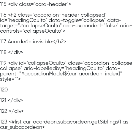
115
<div class="card-header">
116
<h2 class="accordion-header collapsed"
id="headingOculto" data-toggle="collapse" data-
target="#collapseOculto" aria-expanded="false" aria-
controls="collapseOculto">
117
Acordeón invisible</h2>
118
</div>
119
<div id="collapseOculto" class="accordion-collapse
collapse" aria-labelledby="headingOculto" data-
parent="#accordionModel${cur_acordeon_index}"
style="">
120
121
</div>
122
</div>
123
<#list cur_acordeon.subacordeon.getSiblings() as
cur_subacordeon>