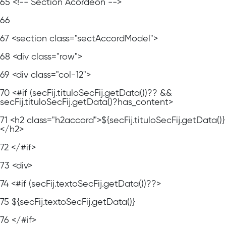
65
<!-- Section Acordeon -->
66
67
<section class="sectAccordModel">
68
<div class="row">
69
<div class="col-12">
70
<#if (secFij.tituloSecFij.getData())?? &&
secFij.tituloSecFij.getData()?has_content>
71
<h2 class="h2accord">${secFij.tituloSecFij.getData()}
</h2>
72
</#if>
73
<div>
74
<#if (secFij.textoSecFij.getData())??>
75
${secFij.textoSecFij.getData()}
76
</#if>