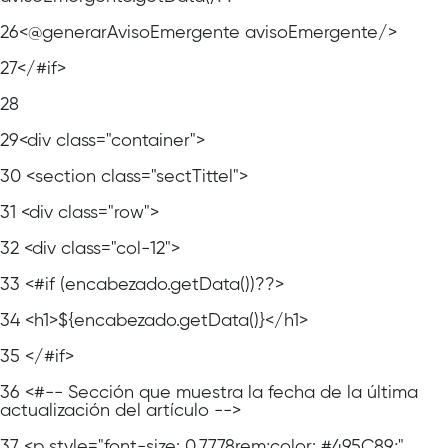
26
<@generarAvisoEmergente avisoEmergente/>
27
</#if>
28
29
<div class="container">
30
<section class="sectTittel">
31
<div class="row">
32
<div class="col-12">
33
<#if (encabezado.getData())??>
34
<h1>${encabezado.getData()}</h1>
35
</#if>
36
<#-- Sección que muestra la fecha de la última
actualización del artículo -->
37
<p style="font-size: 0.7778rem;color: #495C89;"