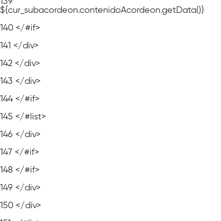
139
${cur_subacordeon.contenidoAcordeon.getData()}
140
</#if>
141
</div>
142
</div>
143
</div>
144
</#if>
145
</#list>
146
</div>
147
</#if>
148
</#if>
149
</div>
150
</div>