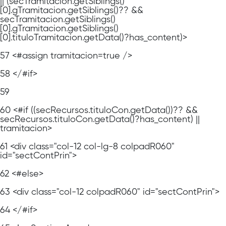
|| (secTramitacion.getSiblings()
[0].gTramitacion.getSiblings()?? &&
secTramitacion.getSiblings()
[0].gTramitacion.getSiblings()
[0].tituloTramitacion.getData()?has_content)>
57
<#assign tramitacion=true />
58
</#if>
59
60
<#if ((secRecursos.tituloCon.getData())?? &&
secRecursos.tituloCon.getData()?has_content) ||
tramitacion>
61
<div class="col-12 col-lg-8 colpadR060"
id="sectContPrin">
62
<#else>
63
<div class="col-12 colpadR060" id="sectContPrin">
64
</#if>