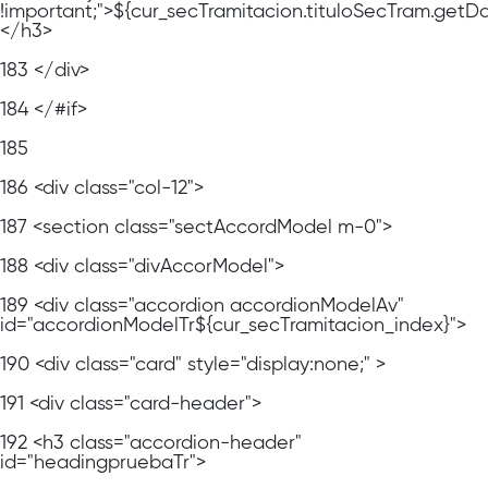
!important;">${cur_secTramitacion.tituloSecTram.getDa
</h3>
183
</div>
184
</#if>
185
186
<div class="col-12">
187
<section class="sectAccordModel m-0">
188
<div class="divAccorModel">
189
<div class="accordion accordionModelAv"
id="accordionModelTr${cur_secTramitacion_index}">
190
<div class="card" style="display:none;" >
191
<div class="card-header">
192
<h3 class="accordion-header"
id="headingpruebaTr">