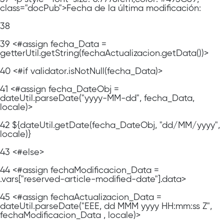
class="docPub">Fecha de la última modificación:
38
39
<#assign fecha_Data =
getterUtil.getString(fechaActualizacion.getData())>
40
<#if validator.isNotNull(fecha_Data)>
41
<#assign fecha_DateObj =
dateUtil.parseDate("yyyy-MM-dd", fecha_Data,
locale)>
42
${dateUtil.getDate(fecha_DateObj, "dd/MM/yyyy",
locale)}
43
<#else>
44
<#assign fechaModificacion_Data =
.vars["reserved-article-modified-date"].data>
45
<#assign fechaActualizacion_Data =
dateUtil.parseDate("EEE, dd MMM yyyy HH:mm:ss Z",
fechaModificacion_Data , locale)>