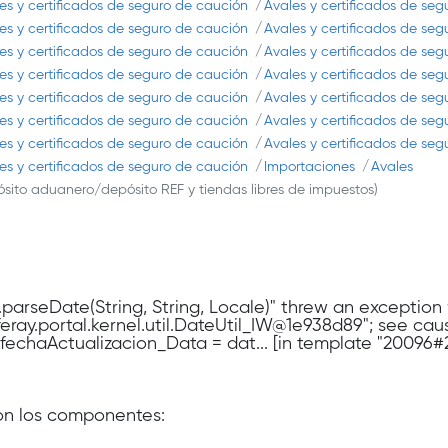
es y certificados de seguro de caución
Avales y certificados de se
es y certificados de seguro de caución
Avales y certificados de se
es y certificados de seguro de caución
Avales y certificados de se
es y certificados de seguro de caución
Avales y certificados de se
es y certificados de seguro de caución
Avales y certificados de se
es y certificados de seguro de caución
Avales y certificados de se
es y certificados de seguro de caución
Avales y certificados de se
es y certificados de seguro de caución
Importaciones
Avales
ósito aduanero/depósito REF y tiendas libres de impuestos)
W.parseDate(String, String, Locale)" threw an exceptio
liferay.portal.kernel.util.DateUtil_IW@1e938d89"; see ca
n fechaActualizacion_Data = dat... [in template "20096#
con los componentes: