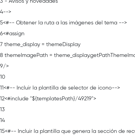
3
- Avisos y novedades
4
-->
5
<#-- Obtener la ruta a las imágenes del tema -->
6
<#assign
7
theme_display = themeDisplay
8
themeImagePath = theme_display.getPathThemeIm
9
/>
10
11
<#-- Incluir la plantilla de selector de icono-->
12
<#include "${templatesPath}/49219">
13
14
15
<#-- Incluir la plantilla que genera la sección de r