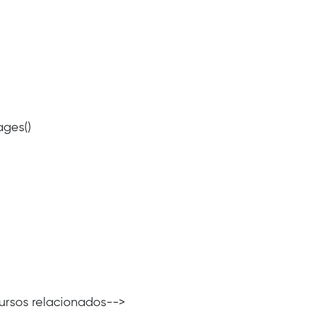
ages()
ecursos relacionados-->