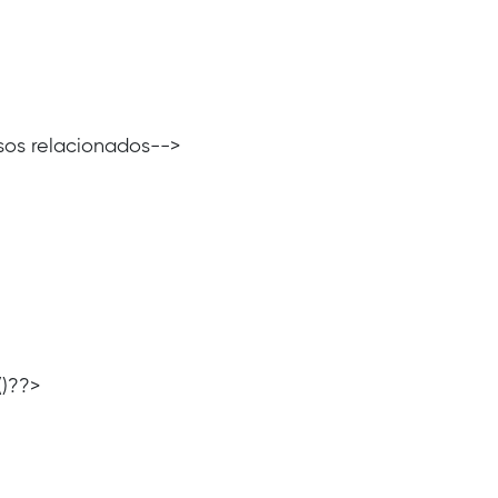
visos relacionados-->
()??>