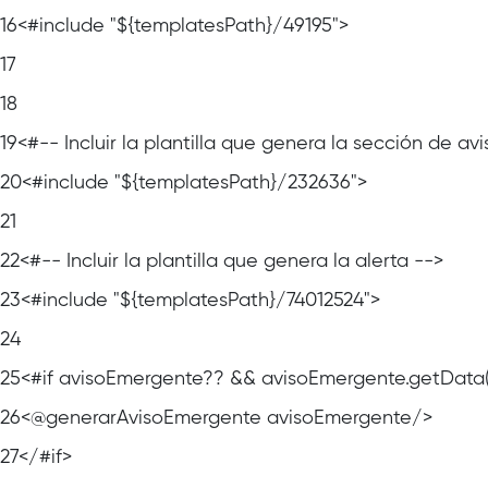
16
<#include "${templatesPath}/49195">
17
18
19
<#-- Incluir la plantilla que genera la sección de a
20
<#include "${templatesPath}/232636">
21
22
<#-- Incluir la plantilla que genera la alerta -->
23
<#include "${templatesPath}/74012524">
24
25
<#if avisoEmergente?? && avisoEmergente.getData
26
<@generarAvisoEmergente avisoEmergente/>
27
</#if>