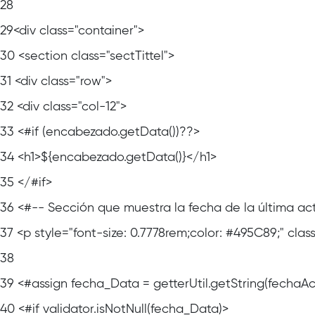
28
29
<div class="container">
30
<section class="sectTittel">
31
<div class="row">
32
<div class="col-12">
33
<#if (encabezado.getData())??>
34
<h1>${encabezado.getData()}</h1>
35
</#if>
36
<#-- Sección que muestra la fecha de la última act
37
<p style="font-size: 0.7778rem;color: #495C89;" cl
38
39
<#assign fecha_Data = getterUtil.getString(fechaAc
40
<#if validator.isNotNull(fecha_Data)>