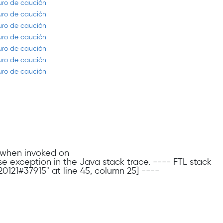
guro de caución
guro de caución
guro de caución
guro de caución
guro de caución
guro de caución
guro de caución
n when invoked on
use exception in the Java stack trace. ---- FTL stack
20121#37915" at line 45, column 25] ----