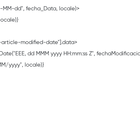
y-MM-dd", fecha_Data, locale)>
locale)}
-article-modified-date"].data>
Date("EEE, dd MMM yyyy HH:mm:ss Z", fechaModificacio
M/yyyy", locale)}