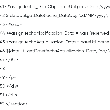
41
<#assign fecha_DateObj = dateUtil.parseDate("yyy
42
${dateUtil.getDate(fecha_DateObj, "dd/MM/yyyy", 
43
<#else>
44
<#assign fechaModificacion_Data = .vars["reserved
45
<#assign fechaActualizacion_Data = dateUtil.parse
46
${dateUtil.getDate(fechaActualizacion_Data, "dd/M
47
</#if>
48
49
</p>
50
</div>
51
</div>
52
</section>