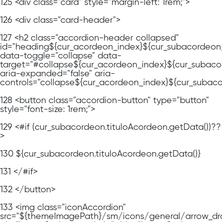
125
<div class="card" style="margin-left: 1rem;">
126
<div class="card-header">
127
<h2 class="accordion-header collapsed"
id="heading${cur_acordeon_index}${cur_subacordeon
data-toggle="collapse" data-
target="#collapse${cur_acordeon_index}${cur_subaco
aria-expanded="false" aria-
controls="collapse${cur_acordeon_index}${cur_subac
128
<button class="accordion-button" type="button"
style="font-size: 1rem;">
129
<#if (cur_subacordeon.tituloAcordeon.getData())??
>
130
${cur_subacordeon.tituloAcordeon.getData()}
131
</#if>
132
</button>
133
<img class="iconAccordion"
src="${themeImagePath}/sm/icons/general/arrow_dr