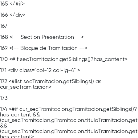
165
</#if>
166
</div>
167
168
<!-- Section Presentation -->
169
<!-- Bloque de Tramitación -->
170
<#if secTramitacion.getSiblings()?has_content>
171
<div class="col-12 col-lg-4" >
172
<#list secTramitacion.getSiblings() as
cur_secTramitacion>
173
174
<#if cur_secTramitacion.gTramitacion.getSiblings()?
has_content &&
(cur_secTramitacion.gTramitacion.tituloTramitacion.ge
&&
(cur_secTramitacion.gTramitacion.tituloTramitacion.get
has_content>