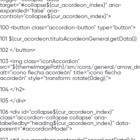
target="#collapse${cur_acordeon_index}" aria-
expanded="false" aria-
controls="collapse${cur_acordeon_index}">
100
<button class="accordion-button" type="button">
101
${cur_acordeon.tituloAcordeonGeneral.getData()}
102
</button>
103
<img class="iconAccordion"
src="${themeImagePath}/sm/icons/general/arrow_dr
alt="icono flecha acordeón" title="icono flecha
acordeón" style="transform: rotate(0deg);">
104
</h2>
105
</div>
106
<div id="collapse${cur_acordeon_index}"
class="accordion-collapse collapse" aria-
labelledby="heading${cur_acordeon_index}" data-
parent="#accordionModel">