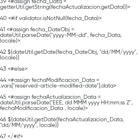
39
<#assign fecha_Data =
getterUtil.getString(fechaActualizacion.getData())>
40
<#if validator.isNotNull(fecha_Data)>
41
<#assign fecha_DateObj =
dateUtil.parseDate("yyyy-MM-dd", fecha_Data,
locale)>
42
${dateUtil.getDate(fecha_DateObj, "dd/MM/yyyy",
locale)}
43
<#else>
44
<#assign fechaModificacion_Data =
.vars["reserved-article-modified-date"].data>
45
<#assign fechaActualizacion_Data =
dateUtil.parseDate("EEE, dd MMM yyyy HH:mm:ss Z",
fechaModificacion_Data , locale)>
46
${dateUtil.getDate(fechaActualizacion_Data,
"dd/MM/yyyy", locale)}
47
</#if>