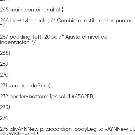
265
main .container ul ul {
266
list-style: circle; /* Cambia el estilo de los puntos
*/
267
padding-left: 20px; /* Ajusta el nivel de
indentación */
268
}
269
270
271
#contenidoPrin {
272
border-bottom: 1px solid #45A2EB;
273
}
274
275
.divAYNNew p, .accordion-bodyLeg, .divAYNNew ul,
.divAYNNew ol {