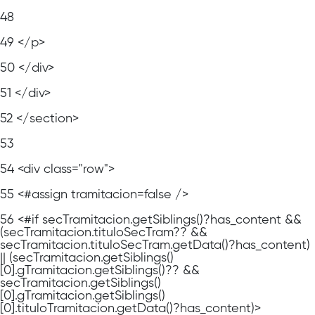
48
49
</p>
50
</div>
51
</div>
52
</section>
53
54
<div class="row">
55
<#assign tramitacion=false />
56
<#if secTramitacion.getSiblings()?has_content &&
(secTramitacion.tituloSecTram?? &&
secTramitacion.tituloSecTram.getData()?has_content)
|| (secTramitacion.getSiblings()
[0].gTramitacion.getSiblings()?? &&
secTramitacion.getSiblings()
[0].gTramitacion.getSiblings()
[0].tituloTramitacion.getData()?has_content)>