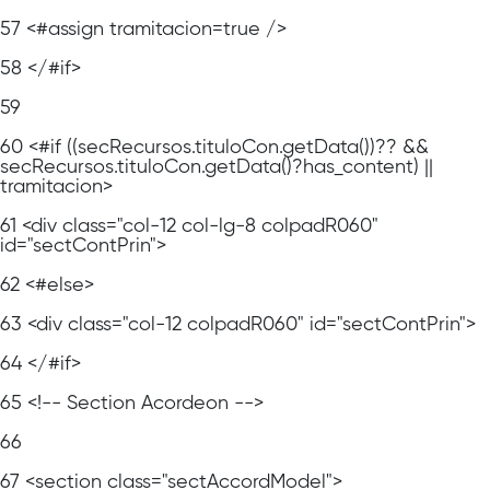
57
<#assign tramitacion=true />
58
</#if>
59
60
<#if ((secRecursos.tituloCon.getData())?? &&
secRecursos.tituloCon.getData()?has_content) ||
tramitacion>
61
<div class="col-12 col-lg-8 colpadR060"
id="sectContPrin">
62
<#else>
63
<div class="col-12 colpadR060" id="sectContPrin">
64
</#if>
65
<!-- Section Acordeon -->
66
67
<section class="sectAccordModel">