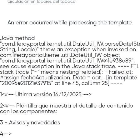
circulación en labores del tabaco
An error occurred while processing the template.
Java method
"com.liferay.portal.kernel.util.DateUtil_IW.parseDate(Str
String, Locale)" threw an exception when invoked on
com.liferay.portal.kernel.util.DateUtil_IW object
"com.liferay.portal.kernel.util.DateUtil_IW@1e938d89";
see cause exception in the Java stack trace. ---- FTL
stack trace ("~" means nesting-related): - Failed at:
#assign fechaActualizacion_Data = dat... [in template
"20096#20121#37915" at line 45, column 25] ----
1
<#-- Última versión 16/12/2025 -->
2
<#-- Plantilla que muestra el detalle de contenido
con los componentes:
3
- Avisos y novedades
4
-->