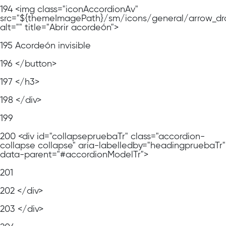
194
<img class="iconAccordionAv"
src="${themeImagePath}/sm/icons/general/arrow_dr
alt="" title="Abrir acordeón">
195
Acordeón invisible
196
</button>
197
</h3>
198
</div>
199
200
<div id="collapsepruebaTr" class="accordion-
collapse collapse" aria-labelledby="headingpruebaTr"
data-parent="#accordionModelTr">
201
202
</div>
203
</div>