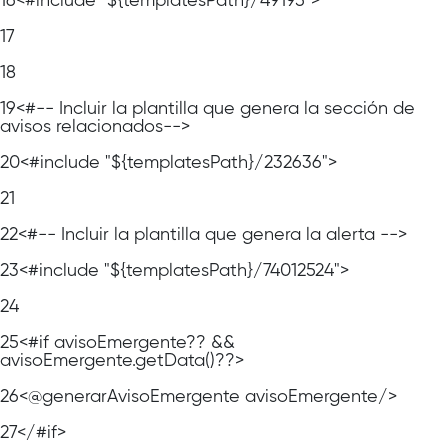
16
<#include "${templatesPath}/49195">
17
18
19
<#-- Incluir la plantilla que genera la sección de
avisos relacionados-->
20
<#include "${templatesPath}/232636">
21
22
<#-- Incluir la plantilla que genera la alerta -->
23
<#include "${templatesPath}/74012524">
24
25
<#if avisoEmergente?? &&
avisoEmergente.getData()??>
26
<@generarAvisoEmergente avisoEmergente/>
27
</#if>