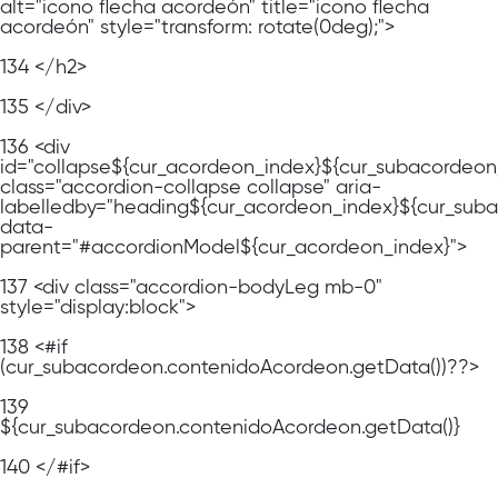
alt="icono flecha acordeón" title="icono flecha
acordeón" style="transform: rotate(0deg);">
134
</h2>
135
</div>
136
<div
id="collapse${cur_acordeon_index}${cur_subacordeon
class="accordion-collapse collapse" aria-
labelledby="heading${cur_acordeon_index}${cur_sub
data-
parent="#accordionModel${cur_acordeon_index}">
137
<div class="accordion-bodyLeg mb-0"
style="display:block">
138
<#if
(cur_subacordeon.contenidoAcordeon.getData())??>
139
${cur_subacordeon.contenidoAcordeon.getData()}
140
</#if>