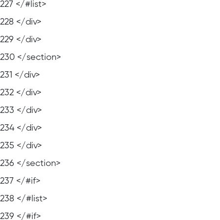
227
</#list>
228
</div>
229
</div>
230
</section>
231
</div>
232
</div>
233
</div>
234
</div>
235
</div>
236
</section>
237
</#if>
238
</#list>
239
</#if>