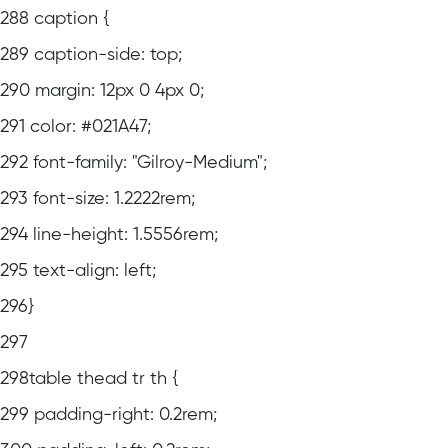
288
caption {
289
caption-side: top;
290
margin: 12px 0 4px 0;
291
color: #021A47;
292
font-family: "Gilroy-Medium";
293
font-size: 1.2222rem;
294
line-height: 1.5556rem;
295
text-align: left;
296
}
297
298
table thead tr th {
299
padding-right: 0.2rem;