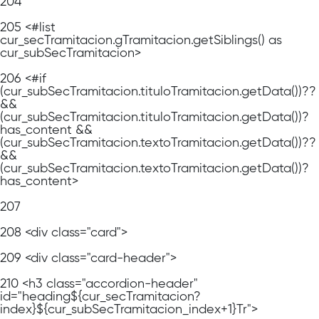
204
205
<#list
cur_secTramitacion.gTramitacion.getSiblings() as
cur_subSecTramitacion>
206
<#if
(cur_subSecTramitacion.tituloTramitacion.getData())??
&&
(cur_subSecTramitacion.tituloTramitacion.getData())?
has_content &&
(cur_subSecTramitacion.textoTramitacion.getData())??
&&
(cur_subSecTramitacion.textoTramitacion.getData())?
has_content>
207
208
<div class="card">
209
<div class="card-header">
210
<h3 class="accordion-header"
id="heading${cur_secTramitacion?
index}${cur_subSecTramitacion_index+1}Tr">