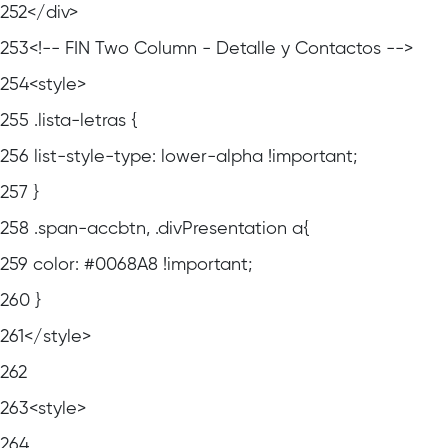
252
</div>
253
<!-- FIN Two Column - Detalle y Contactos -->
254
<style>
255
.lista-letras {
256
list-style-type: lower-alpha !important;
257
}
258
.span-accbtn, .divPresentation a{
259
color: #0068A8 !important;
260
}
261
</style>
262
263
<style>
264