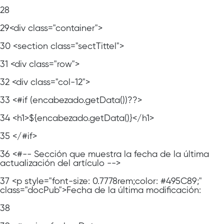
28
29
<div class="container">
30
<section class="sectTittel">
31
<div class="row">
32
<div class="col-12">
33
<#if (encabezado.getData())??>
34
<h1>${encabezado.getData()}</h1>
35
</#if>
36
<#-- Sección que muestra la fecha de la última
actualización del artículo -->
37
<p style="font-size: 0.7778rem;color: #495C89;"
class="docPub">Fecha de la última modificación:
38