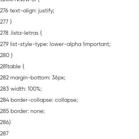
276
text-align: justify;
277
}
278
.lista-letras {
279
list-style-type: lower-alpha !important;
280
}
281
table {
282
margin-bottom: 36px;
283
width: 100%;
284
border-collapse: collapse;
285
border: none;
286
}
287