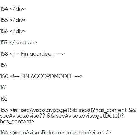
154
</div>
155
</div>
156
</div>
157
</section>
158
<!-- Fin acordeon -->
159
160
<!-- FIN ACCORDMODEL -->
161
162
163
<#if secAvisos.aviso.getSiblings()?has_content &&
secAvisos.aviso?? && secAvisos.aviso.getData()?
has_content>
164
<@secAvisosRelacionados secAvisos />