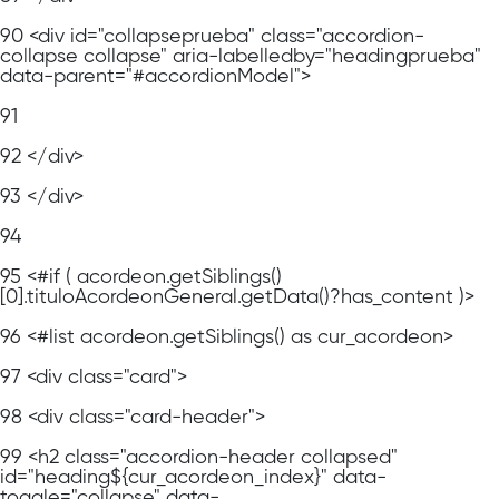
90
<div id="collapseprueba" class="accordion-
collapse collapse" aria-labelledby="headingprueba"
data-parent="#accordionModel">
91
92
</div>
93
</div>
94
95
<#if ( acordeon.getSiblings()
[0].tituloAcordeonGeneral.getData()?has_content )>
96
<#list acordeon.getSiblings() as cur_acordeon>
97
<div class="card">
98
<div class="card-header">
99
<h2 class="accordion-header collapsed"
id="heading${cur_acordeon_index}" data-
toggle="collapse" data-