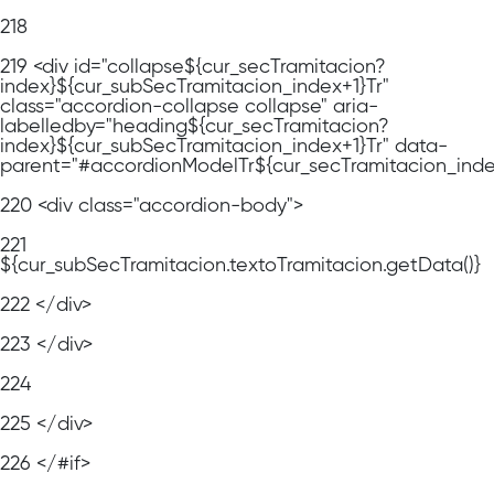
218
219
<div id="collapse${cur_secTramitacion?
index}${cur_subSecTramitacion_index+1}Tr"
class="accordion-collapse collapse" aria-
labelledby="heading${cur_secTramitacion?
index}${cur_subSecTramitacion_index+1}Tr" data-
parent="#accordionModelTr${cur_secTramitacion_ind
220
<div class="accordion-body">
221
${cur_subSecTramitacion.textoTramitacion.getData()}
222
</div>
223
</div>
224
225
</div>
226
</#if>