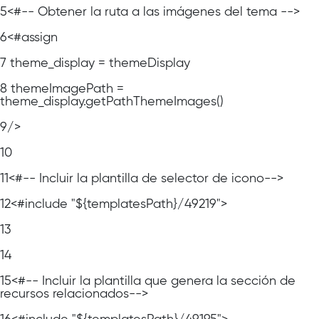
5
<#-- Obtener la ruta a las imágenes del tema -->
6
<#assign
7
theme_display = themeDisplay
8
themeImagePath =
theme_display.getPathThemeImages()
9
/>
10
11
<#-- Incluir la plantilla de selector de icono-->
12
<#include "${templatesPath}/49219">
13
14
15
<#-- Incluir la plantilla que genera la sección de
recursos relacionados-->