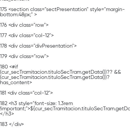
175
<section class="sectPresentation" style="margin-
bottom:48px;" >
176
<div class="row">
177
<div class="col-12">
178
<div class="divPresentation">
179
<div class="row">
180
<#if
(cur_secTramitacion.tituloSecTram.getData())?? &&
(cur_secTramitacion.tituloSecTram.getData())?
has_content>
181
<div class="col-12">
182
<h3 style="font-size: 1.3rem
!important;">${cur_secTramitacion.tituloSecTram.getDa
</h3>
183
</div>