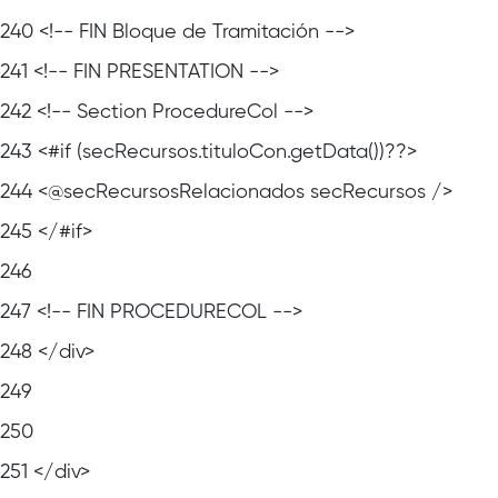
240
<!-- FIN Bloque de Tramitación -->
241
<!-- FIN PRESENTATION -->
242
<!-- Section ProcedureCol -->
243
<#if (secRecursos.tituloCon.getData())??>
244
<@secRecursosRelacionados secRecursos />
245
</#if>
246
247
<!-- FIN PROCEDURECOL -->
248
</div>
249
250
251
</div>