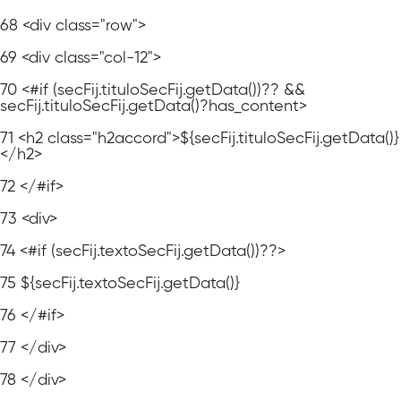
68
<div class="row">
69
<div class="col-12">
70
<#if (secFij.tituloSecFij.getData())?? &&
secFij.tituloSecFij.getData()?has_content>
71
<h2 class="h2accord">${secFij.tituloSecFij.getData()}
</h2>
72
</#if>
73
<div>
74
<#if (secFij.textoSecFij.getData())??>
75
${secFij.textoSecFij.getData()}
76
</#if>
77
</div>
78
</div>