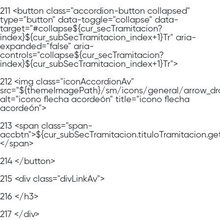
211
<button class="accordion-button collapsed"
type="button" data-toggle="collapse" data-
target="#collapse${cur_secTramitacion?
index}${cur_subSecTramitacion_index+1}Tr" aria-
expanded="false" aria-
controls="collapse${cur_secTramitacion?
index}${cur_subSecTramitacion_index+1}Tr">
212
<img class="iconAccordionAv"
src="${themeImagePath}/sm/icons/general/arrow_dr
alt="icono flecha acordeón" title="icono flecha
acordeón">
213
<span class="span-
accbtn">${cur_subSecTramitacion.tituloTramitacion.ge
</span>
214
</button>
215
<div class="divLinkAv">
216
</h3>
217
</div>