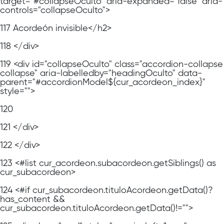
target="#collapseOculto" aria-expanded="false" aria-
controls="collapseOculto">
117
Acordeón invisible</h2>
118
</div>
119
<div id="collapseOculto" class="accordion-collapse
collapse" aria-labelledby="headingOculto" data-
parent="#accordionModel${cur_acordeon_index}"
style="">
120
121
</div>
122
</div>
123
<#list cur_acordeon.subacordeon.getSiblings() as
cur_subacordeon>
124
<#if cur_subacordeon.tituloAcordeon.getData()?
has_content &&
cur_subacordeon.tituloAcordeon.getData()!="">