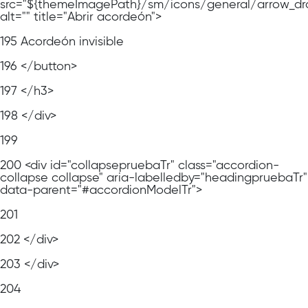
src="${themeImagePath}/sm/icons/general/arrow_dr
alt="" title="Abrir acordeón">
195
Acordeón invisible
196
</button>
197
</h3>
198
</div>
199
200
<div id="collapsepruebaTr" class="accordion-
collapse collapse" aria-labelledby="headingpruebaTr"
data-parent="#accordionModelTr">
201
202
</div>
203
</div>
204