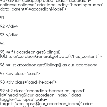
90
<div id="collapseprueba" class="accordion-
collapse collapse" aria-labelledby="headingprueba"
data-parent="#accordionModel">
91
92
</div>
93
</div>
94
95
<#if ( acordeon.getSiblings()
[0].tituloAcordeonGeneral.getData()?has_content )>
96
<#list acordeon.getSiblings() as cur_acordeon>
97
<div class="card">
98
<div class="card-header">
99
<h2 class="accordion-header collapsed"
id="heading${cur_acordeon_index}" data-
toggle="collapse" data-
target="#collapse${cur_acordeon_index}" aria-