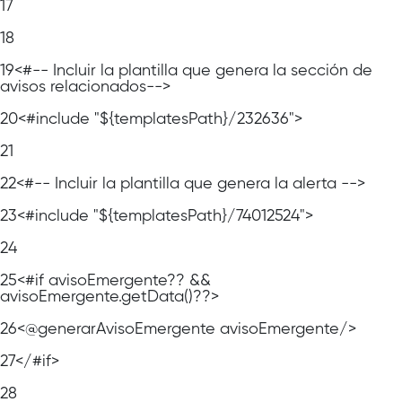
17
18
19
<#-- Incluir la plantilla que genera la sección de
avisos relacionados-->
20
<#include "${templatesPath}/232636">
21
22
<#-- Incluir la plantilla que genera la alerta -->
23
<#include "${templatesPath}/74012524">
24
25
<#if avisoEmergente?? &&
avisoEmergente.getData()??>
26
<@generarAvisoEmergente avisoEmergente/>
27
</#if>
28