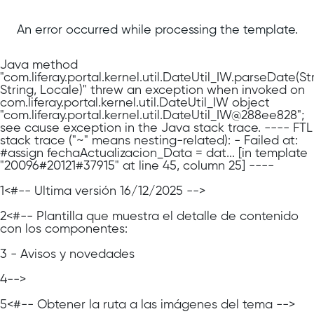
An error occurred while processing the template.
Java method
"com.liferay.portal.kernel.util.DateUtil_IW.parseDate(Str
String, Locale)" threw an exception when invoked on
com.liferay.portal.kernel.util.DateUtil_IW object
"com.liferay.portal.kernel.util.DateUtil_IW@288ee828";
see cause exception in the Java stack trace. ---- FTL
stack trace ("~" means nesting-related): - Failed at:
#assign fechaActualizacion_Data = dat... [in template
"20096#20121#37915" at line 45, column 25] ----
1
<#-- Última versión 16/12/2025 -->
2
<#-- Plantilla que muestra el detalle de contenido
con los componentes:
3
- Avisos y novedades
4
-->
5
<#-- Obtener la ruta a las imágenes del tema -->