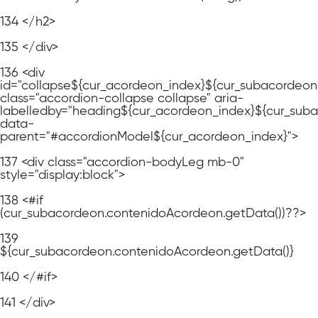
134
</h2>
135
</div>
136
<div
id="collapse${cur_acordeon_index}${cur_subacordeon
class="accordion-collapse collapse" aria-
labelledby="heading${cur_acordeon_index}${cur_sub
data-
parent="#accordionModel${cur_acordeon_index}">
137
<div class="accordion-bodyLeg mb-0"
style="display:block">
138
<#if
(cur_subacordeon.contenidoAcordeon.getData())??>
139
${cur_subacordeon.contenidoAcordeon.getData()}
140
</#if>
141
</div>