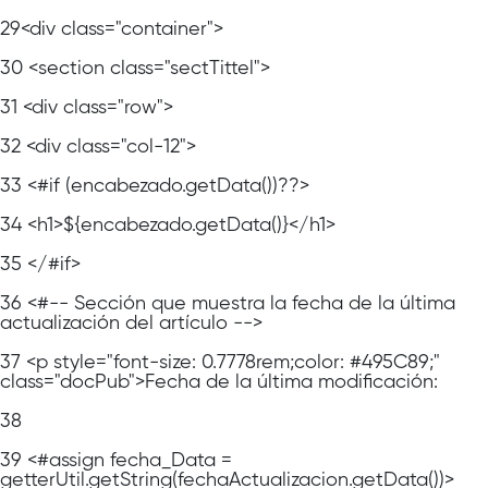
29
<div class="container">
30
<section class="sectTittel">
31
<div class="row">
32
<div class="col-12">
33
<#if (encabezado.getData())??>
34
<h1>${encabezado.getData()}</h1>
35
</#if>
36
<#-- Sección que muestra la fecha de la última
actualización del artículo -->
37
<p style="font-size: 0.7778rem;color: #495C89;"
class="docPub">Fecha de la última modificación:
38
39
<#assign fecha_Data =
getterUtil.getString(fechaActualizacion.getData())>