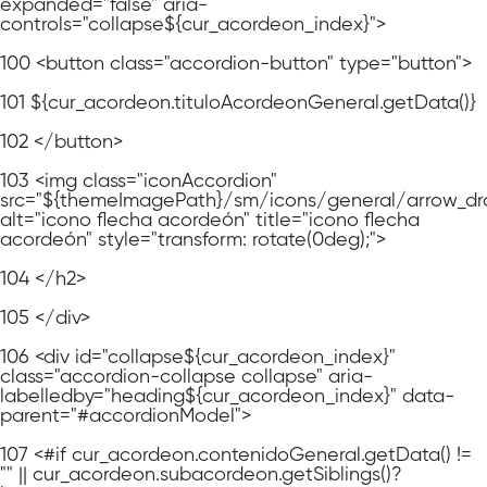
expanded="false" aria-
controls="collapse${cur_acordeon_index}">
100
<button class="accordion-button" type="button">
101
${cur_acordeon.tituloAcordeonGeneral.getData()}
102
</button>
103
<img class="iconAccordion"
src="${themeImagePath}/sm/icons/general/arrow_dr
alt="icono flecha acordeón" title="icono flecha
acordeón" style="transform: rotate(0deg);">
104
</h2>
105
</div>
106
<div id="collapse${cur_acordeon_index}"
class="accordion-collapse collapse" aria-
labelledby="heading${cur_acordeon_index}" data-
parent="#accordionModel">
107
<#if cur_acordeon.contenidoGeneral.getData() !=
"" || cur_acordeon.subacordeon.getSiblings()?