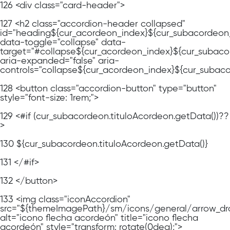
126
<div class="card-header">
127
<h2 class="accordion-header collapsed"
id="heading${cur_acordeon_index}${cur_subacordeon
data-toggle="collapse" data-
target="#collapse${cur_acordeon_index}${cur_subaco
aria-expanded="false" aria-
controls="collapse${cur_acordeon_index}${cur_subac
128
<button class="accordion-button" type="button"
style="font-size: 1rem;">
129
<#if (cur_subacordeon.tituloAcordeon.getData())??
>
130
${cur_subacordeon.tituloAcordeon.getData()}
131
</#if>
132
</button>
133
<img class="iconAccordion"
src="${themeImagePath}/sm/icons/general/arrow_dr
alt="icono flecha acordeón" title="icono flecha
acordeón" style="transform: rotate(0deg);">