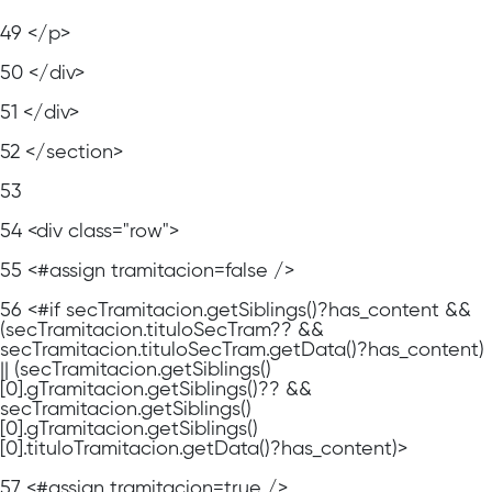
49
</p>
50
</div>
51
</div>
52
</section>
53
54
<div class="row">
55
<#assign tramitacion=false />
56
<#if secTramitacion.getSiblings()?has_content &&
(secTramitacion.tituloSecTram?? &&
secTramitacion.tituloSecTram.getData()?has_content)
|| (secTramitacion.getSiblings()
[0].gTramitacion.getSiblings()?? &&
secTramitacion.getSiblings()
[0].gTramitacion.getSiblings()
[0].tituloTramitacion.getData()?has_content)>
57
<#assign tramitacion=true />