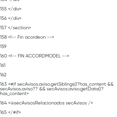
155
</div>
156
</div>
157
</section>
158
<!-- Fin acordeon -->
159
160
<!-- FIN ACCORDMODEL -->
161
162
163
<#if secAvisos.aviso.getSiblings()?has_content &&
secAvisos.aviso?? && secAvisos.aviso.getData()?
has_content>
164
<@secAvisosRelacionados secAvisos />
165
</#if>