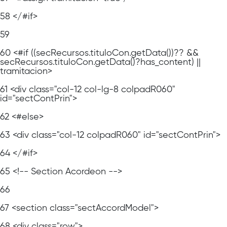
58
</#if>
59
60
<#if ((secRecursos.tituloCon.getData())?? &&
secRecursos.tituloCon.getData()?has_content) ||
tramitacion>
61
<div class="col-12 col-lg-8 colpadR060"
id="sectContPrin">
62
<#else>
63
<div class="col-12 colpadR060" id="sectContPrin">
64
</#if>
65
<!-- Section Acordeon -->
66
67
<section class="sectAccordModel">
68
<div class="row">