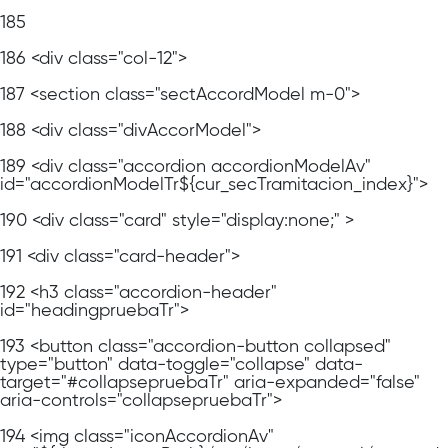
185
186
<div class="col-12">
187
<section class="sectAccordModel m-0">
188
<div class="divAccorModel">
189
<div class="accordion accordionModelAv"
id="accordionModelTr${cur_secTramitacion_index}">
190
<div class="card" style="display:none;" >
191
<div class="card-header">
192
<h3 class="accordion-header"
id="headingpruebaTr">
193
<button class="accordion-button collapsed"
type="button" data-toggle="collapse" data-
target="#collapsepruebaTr" aria-expanded="false"
aria-controls="collapsepruebaTr">
194
<img class="iconAccordionAv"