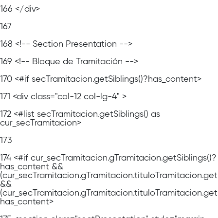
166
</div>
167
168
<!-- Section Presentation -->
169
<!-- Bloque de Tramitación -->
170
<#if secTramitacion.getSiblings()?has_content>
171
<div class="col-12 col-lg-4" >
172
<#list secTramitacion.getSiblings() as
cur_secTramitacion>
173
174
<#if cur_secTramitacion.gTramitacion.getSiblings()?
has_content &&
(cur_secTramitacion.gTramitacion.tituloTramitacion.ge
&&
(cur_secTramitacion.gTramitacion.tituloTramitacion.get
has_content>