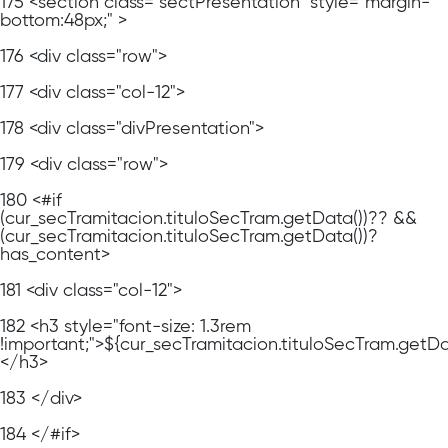
175
<section class="sectPresentation" style="margin-
bottom:48px;" >
176
<div class="row">
177
<div class="col-12">
178
<div class="divPresentation">
179
<div class="row">
180
<#if
(cur_secTramitacion.tituloSecTram.getData())?? &&
(cur_secTramitacion.tituloSecTram.getData())?
has_content>
181
<div class="col-12">
182
<h3 style="font-size: 1.3rem
!important;">${cur_secTramitacion.tituloSecTram.getDa
</h3>
183
</div>
184
</#if>