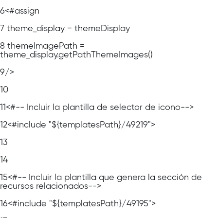
6
<#assign
7
theme_display = themeDisplay
8
themeImagePath =
theme_display.getPathThemeImages()
9
/>
10
11
<#-- Incluir la plantilla de selector de icono-->
12
<#include "${templatesPath}/49219">
13
14
15
<#-- Incluir la plantilla que genera la sección de
recursos relacionados-->
16
<#include "${templatesPath}/49195">