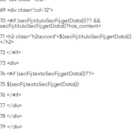
69
<div class="col-12">
70
<#if (secFij.tituloSecFij.getData())?? &&
secFij.tituloSecFij.getData()?has_content>
71
<h2 class="h2accord">${secFij.tituloSecFij.getData()}
</h2>
72
</#if>
73
<div>
74
<#if (secFij.textoSecFij.getData())??>
75
${secFij.textoSecFij.getData()}
76
</#if>
77
</div>
78
</div>
79
</div>