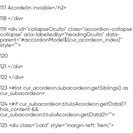
117
Acordeón invisible</h2>
118
</div>
119
<div id="collapseOculto" class="accordion-collapse
collapse" aria-labelledby="headingOculto" data-
parent="#accordionModel${cur_acordeon_index}"
style="">
120
121
</div>
122
</div>
123
<#list cur_acordeon.subacordeon.getSiblings() as
cur_subacordeon>
124
<#if cur_subacordeon.tituloAcordeon.getData()?
has_content &&
cur_subacordeon.tituloAcordeon.getData()!="">
125
<div class="card" style="margin-left: 1rem;">