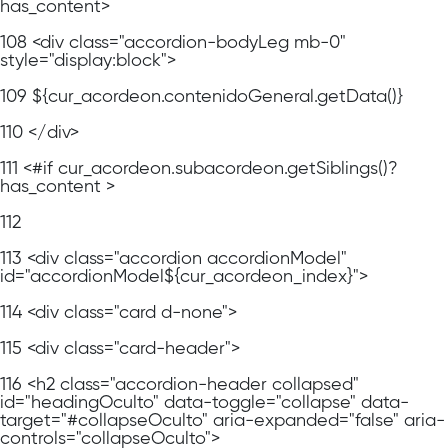
has_content>
108
<div class="accordion-bodyLeg mb-0"
style="display:block">
109
${cur_acordeon.contenidoGeneral.getData()}
110
</div>
111
<#if cur_acordeon.subacordeon.getSiblings()?
has_content >
112
113
<div class="accordion accordionModel"
id="accordionModel${cur_acordeon_index}">
114
<div class="card d-none">
115
<div class="card-header">
116
<h2 class="accordion-header collapsed"
id="headingOculto" data-toggle="collapse" data-
target="#collapseOculto" aria-expanded="false" aria-
controls="collapseOculto">