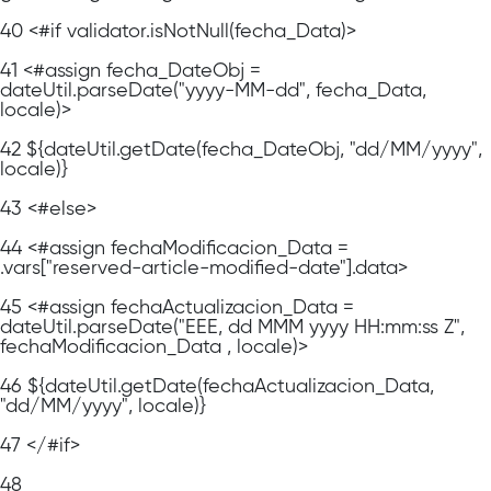
40
<#if validator.isNotNull(fecha_Data)>
41
<#assign fecha_DateObj =
dateUtil.parseDate("yyyy-MM-dd", fecha_Data,
locale)>
42
${dateUtil.getDate(fecha_DateObj, "dd/MM/yyyy",
locale)}
43
<#else>
44
<#assign fechaModificacion_Data =
.vars["reserved-article-modified-date"].data>
45
<#assign fechaActualizacion_Data =
dateUtil.parseDate("EEE, dd MMM yyyy HH:mm:ss Z",
fechaModificacion_Data , locale)>
46
${dateUtil.getDate(fechaActualizacion_Data,
"dd/MM/yyyy", locale)}
47
</#if>
48