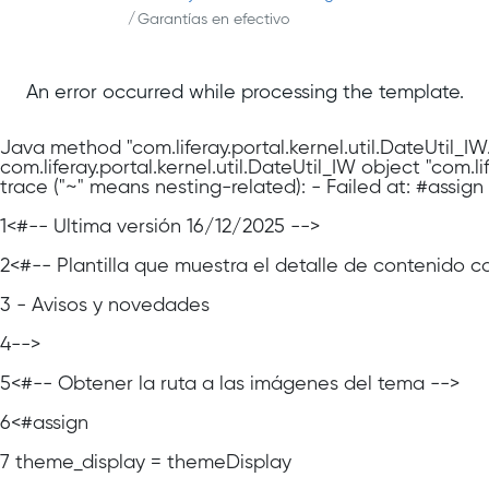
Garantías en efectivo
An error occurred while processing the template.
Java method "com.liferay.portal.kernel.util.DateUtil_I
com.liferay.portal.kernel.util.DateUtil_IW object "com.
trace ("~" means nesting-related): - Failed at: #assig
1
<#-- Última versión 16/12/2025 -->
2
<#-- Plantilla que muestra el detalle de contenido 
3
- Avisos y novedades
4
-->
5
<#-- Obtener la ruta a las imágenes del tema -->
6
<#assign
7
theme_display = themeDisplay