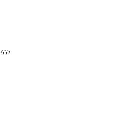
()??>