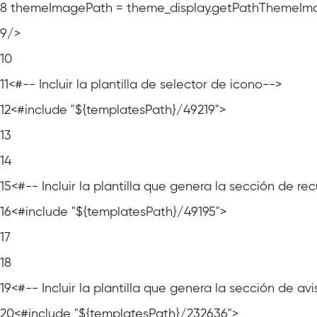
8
themeImagePath = theme_display.getPathThemeIm
9
/>
10
11
<#-- Incluir la plantilla de selector de icono-->
12
<#include "${templatesPath}/49219">
13
14
15
<#-- Incluir la plantilla que genera la sección de r
16
<#include "${templatesPath}/49195">
17
18
19
<#-- Incluir la plantilla que genera la sección de a
20
<#include "${templatesPath}/232636">