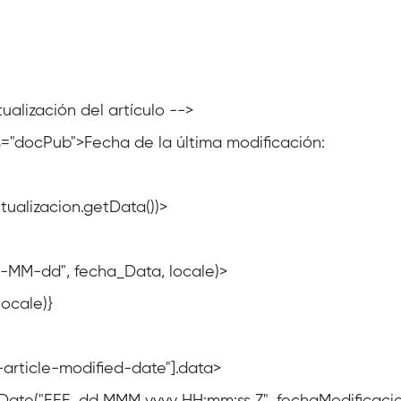
ualización del artículo -->
ass="docPub">Fecha de la última modificación:
tualizacion.getData())>
y-MM-dd", fecha_Data, locale)>
locale)}
-article-modified-date"].data>
Date("EEE, dd MMM yyyy HH:mm:ss Z", fechaModificacio