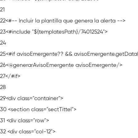
21
22
<#-- Incluir la plantilla que genera la alerta -->
23
<#include "${templatesPath}/74012524">
24
25
<#if avisoEmergente?? && avisoEmergente.getData
26
<@generarAvisoEmergente avisoEmergente/>
27
</#if>
28
29
<div class="container">
30
<section class="sectTittel">
31
<div class="row">
32
<div class="col-12">