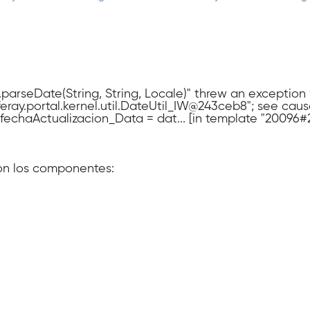
W.parseDate(String, String, Locale)" threw an exceptio
liferay.portal.kernel.util.DateUtil_IW@243ceb8"; see cau
n fechaActualizacion_Data = dat... [in template "20096#
con los componentes: