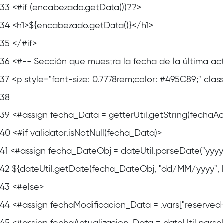
33
<#if (encabezado.getData())??>
34
<h1>${encabezado.getData()}</h1>
35
</#if>
36
<#-- Sección que muestra la fecha de la última act
37
<p style="font-size: 0.7778rem;color: #495C89;" cl
38
39
<#assign fecha_Data = getterUtil.getString(fechaAc
40
<#if validator.isNotNull(fecha_Data)>
41
<#assign fecha_DateObj = dateUtil.parseDate("yyy
42
${dateUtil.getDate(fecha_DateObj, "dd/MM/yyyy", 
43
<#else>
44
<#assign fechaModificacion_Data = .vars["reserved
45
<#assign fechaActualizacion_Data = dateUtil.parse