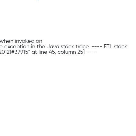
n when invoked on
se exception in the Java stack trace. ---- FTL stack
20121#37915" at line 45, column 25] ----