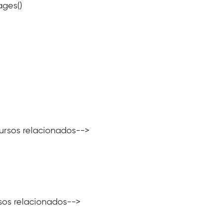
ages()
ecursos relacionados-->
visos relacionados-->