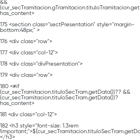
&&
(cur_secTramitacion.gTramitacion.tituloTramitacion.get
has_content>
175
<section class="sectPresentation" style="margin-
bottom:48px;" >
176
<div class="row">
177
<div class="col-12">
178
<div class="divPresentation">
179
<div class="row">
180
<#if
(cur_secTramitacion.tituloSecTram.getData())?? &&
(cur_secTramitacion.tituloSecTram.getData())?
has_content>
181
<div class="col-12">
182
<h3 style="font-size: 1.3rem
!important;">${cur_secTramitacion.tituloSecTram.getDa
</h3>