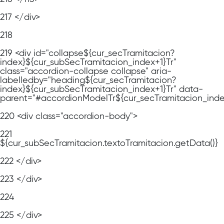
217
</div>
218
219
<div id="collapse${cur_secTramitacion?
index}${cur_subSecTramitacion_index+1}Tr"
class="accordion-collapse collapse" aria-
labelledby="heading${cur_secTramitacion?
index}${cur_subSecTramitacion_index+1}Tr" data-
parent="#accordionModelTr${cur_secTramitacion_ind
220
<div class="accordion-body">
221
${cur_subSecTramitacion.textoTramitacion.getData()}
222
</div>
223
</div>
224
225
</div>