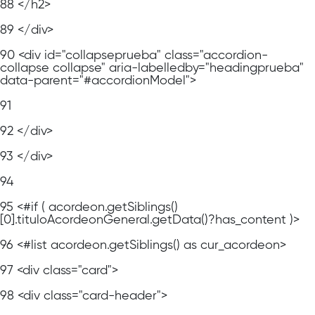
88
</h2>
89
</div>
90
<div id="collapseprueba" class="accordion-
collapse collapse" aria-labelledby="headingprueba"
data-parent="#accordionModel">
91
92
</div>
93
</div>
94
95
<#if ( acordeon.getSiblings()
[0].tituloAcordeonGeneral.getData()?has_content )>
96
<#list acordeon.getSiblings() as cur_acordeon>
97
<div class="card">
98
<div class="card-header">