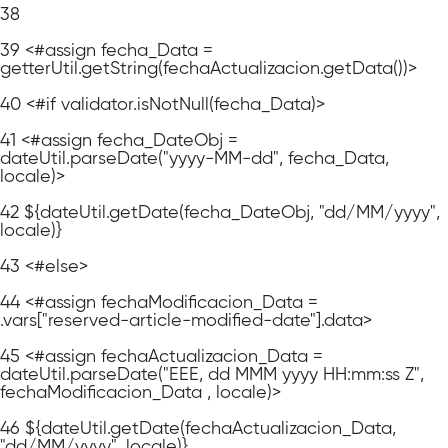
38
39
<#assign fecha_Data =
getterUtil.getString(fechaActualizacion.getData())>
40
<#if validator.isNotNull(fecha_Data)>
41
<#assign fecha_DateObj =
dateUtil.parseDate("yyyy-MM-dd", fecha_Data,
locale)>
42
${dateUtil.getDate(fecha_DateObj, "dd/MM/yyyy",
locale)}
43
<#else>
44
<#assign fechaModificacion_Data =
.vars["reserved-article-modified-date"].data>
45
<#assign fechaActualizacion_Data =
dateUtil.parseDate("EEE, dd MMM yyyy HH:mm:ss Z",
fechaModificacion_Data , locale)>
46
${dateUtil.getDate(fechaActualizacion_Data,
"dd/MM/yyyy", locale)}