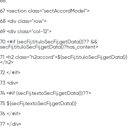
66
67
<section class="sectAccordModel">
68
<div class="row">
69
<div class="col-12">
70
<#if (secFij.tituloSecFij.getData())?? &&
secFij.tituloSecFij.getData()?has_content>
71
<h2 class="h2accord">${secFij.tituloSecFij.getData()}
</h2>
72
</#if>
73
<div>
74
<#if (secFij.textoSecFij.getData())??>
75
${secFij.textoSecFij.getData()}
76
</#if>
77
</div>