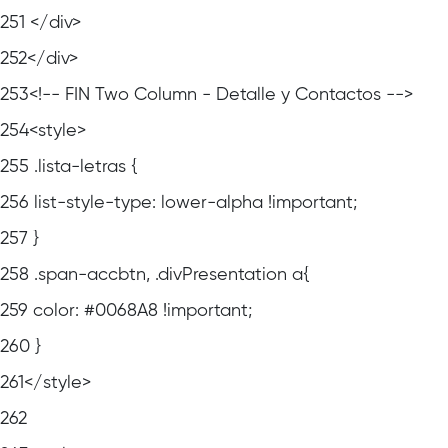
251
</div>
252
</div>
253
<!-- FIN Two Column - Detalle y Contactos -->
254
<style>
255
.lista-letras {
256
list-style-type: lower-alpha !important;
257
}
258
.span-accbtn, .divPresentation a{
259
color: #0068A8 !important;
260
}
261
</style>
262