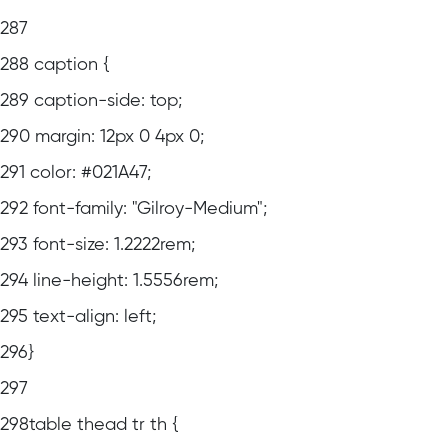
287
288
caption {
289
caption-side: top;
290
margin: 12px 0 4px 0;
291
color: #021A47;
292
font-family: "Gilroy-Medium";
293
font-size: 1.2222rem;
294
line-height: 1.5556rem;
295
text-align: left;
296
}
297
298
table thead tr th {