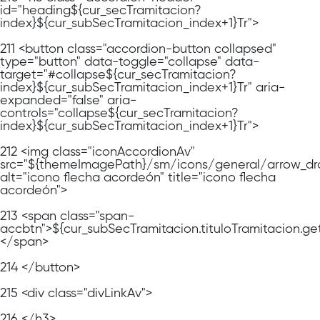
id="heading${cur_secTramitacion?
index}${cur_subSecTramitacion_index+1}Tr">
211
<button class="accordion-button collapsed"
type="button" data-toggle="collapse" data-
target="#collapse${cur_secTramitacion?
index}${cur_subSecTramitacion_index+1}Tr" aria-
expanded="false" aria-
controls="collapse${cur_secTramitacion?
index}${cur_subSecTramitacion_index+1}Tr">
212
<img class="iconAccordionAv"
src="${themeImagePath}/sm/icons/general/arrow_dr
alt="icono flecha acordeón" title="icono flecha
acordeón">
213
<span class="span-
accbtn">${cur_subSecTramitacion.tituloTramitacion.ge
</span>
214
</button>
215
<div class="divLinkAv">
216
</h3>