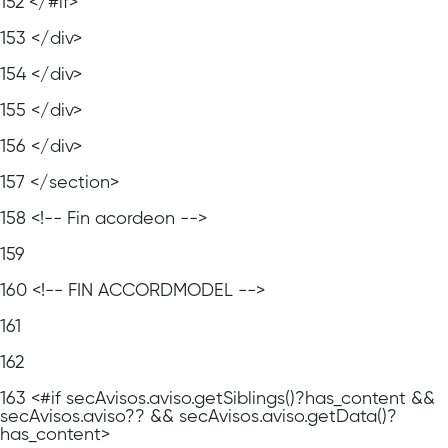
152
</#if>
153
</div>
154
</div>
155
</div>
156
</div>
157
</section>
158
<!-- Fin acordeon -->
159
160
<!-- FIN ACCORDMODEL -->
161
162
163
<#if secAvisos.aviso.getSiblings()?has_content &&
secAvisos.aviso?? && secAvisos.aviso.getData()?
has_content>