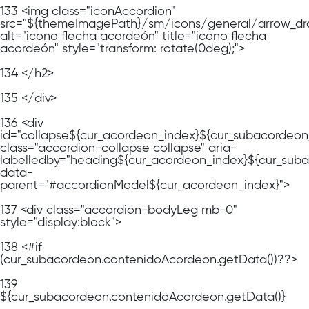
133
<img class="iconAccordion"
src="${themeImagePath}/sm/icons/general/arrow_dr
alt="icono flecha acordeón" title="icono flecha
acordeón" style="transform: rotate(0deg);">
134
</h2>
135
</div>
136
<div
id="collapse${cur_acordeon_index}${cur_subacordeon
class="accordion-collapse collapse" aria-
labelledby="heading${cur_acordeon_index}${cur_sub
data-
parent="#accordionModel${cur_acordeon_index}">
137
<div class="accordion-bodyLeg mb-0"
style="display:block">
138
<#if
(cur_subacordeon.contenidoAcordeon.getData())??>
139
${cur_subacordeon.contenidoAcordeon.getData()}