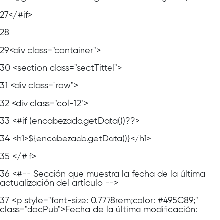
27
</#if>
28
29
<div class="container">
30
<section class="sectTittel">
31
<div class="row">
32
<div class="col-12">
33
<#if (encabezado.getData())??>
34
<h1>${encabezado.getData()}</h1>
35
</#if>
36
<#-- Sección que muestra la fecha de la última
actualización del artículo -->
37
<p style="font-size: 0.7778rem;color: #495C89;"
class="docPub">Fecha de la última modificación: