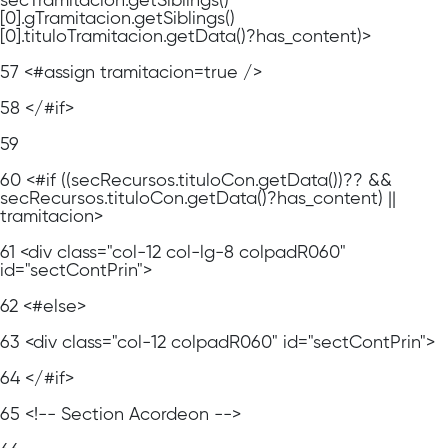
secTramitacion.getSiblings()
[0].gTramitacion.getSiblings()
[0].tituloTramitacion.getData()?has_content)>
57
<#assign tramitacion=true />
58
</#if>
59
60
<#if ((secRecursos.tituloCon.getData())?? &&
secRecursos.tituloCon.getData()?has_content) ||
tramitacion>
61
<div class="col-12 col-lg-8 colpadR060"
id="sectContPrin">
62
<#else>
63
<div class="col-12 colpadR060" id="sectContPrin">
64
</#if>
65
<!-- Section Acordeon -->