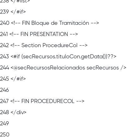
238
</#list>
239
</#if>
240
<!-- FIN Bloque de Tramitación -->
241
<!-- FIN PRESENTATION -->
242
<!-- Section ProcedureCol -->
243
<#if (secRecursos.tituloCon.getData())??>
244
<@secRecursosRelacionados secRecursos />
245
</#if>
246
247
<!-- FIN PROCEDURECOL -->
248
</div>
249
250