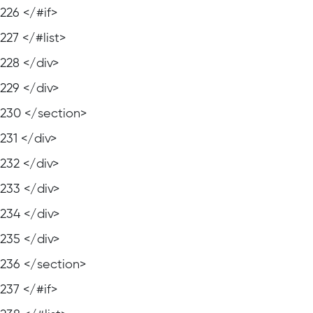
226
</#if>
227
</#list>
228
</div>
229
</div>
230
</section>
231
</div>
232
</div>
233
</div>
234
</div>
235
</div>
236
</section>
237
</#if>