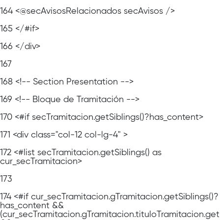
164
<@secAvisosRelacionados secAvisos />
165
</#if>
166
</div>
167
168
<!-- Section Presentation -->
169
<!-- Bloque de Tramitación -->
170
<#if secTramitacion.getSiblings()?has_content>
171
<div class="col-12 col-lg-4" >
172
<#list secTramitacion.getSiblings() as
cur_secTramitacion>
173
174
<#if cur_secTramitacion.gTramitacion.getSiblings()?
has_content &&
(cur_secTramitacion.gTramitacion.tituloTramitacion.ge