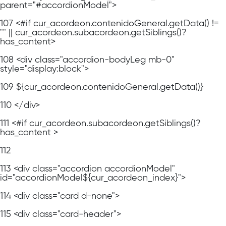
parent="#accordionModel">
107
<#if cur_acordeon.contenidoGeneral.getData() !=
"" || cur_acordeon.subacordeon.getSiblings()?
has_content>
108
<div class="accordion-bodyLeg mb-0"
style="display:block">
109
${cur_acordeon.contenidoGeneral.getData()}
110
</div>
111
<#if cur_acordeon.subacordeon.getSiblings()?
has_content >
112
113
<div class="accordion accordionModel"
id="accordionModel${cur_acordeon_index}">
114
<div class="card d-none">
115
<div class="card-header">