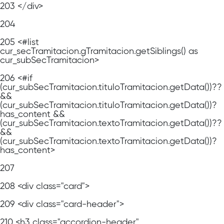
203
</div>
204
205
<#list
cur_secTramitacion.gTramitacion.getSiblings() as
cur_subSecTramitacion>
206
<#if
(cur_subSecTramitacion.tituloTramitacion.getData())??
&&
(cur_subSecTramitacion.tituloTramitacion.getData())?
has_content &&
(cur_subSecTramitacion.textoTramitacion.getData())??
&&
(cur_subSecTramitacion.textoTramitacion.getData())?
has_content>
207
208
<div class="card">
209
<div class="card-header">
210
<h3 class="accordion-header"