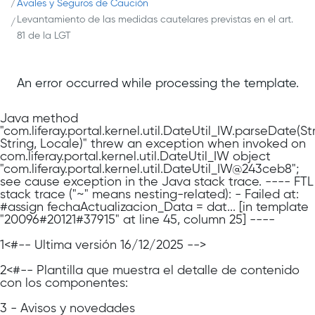
Avales y Seguros de Caución
Levantamiento de las medidas cautelares previstas en el art.
81 de la LGT
An error occurred while processing the template.
Java method
"com.liferay.portal.kernel.util.DateUtil_IW.parseDate(Str
String, Locale)" threw an exception when invoked on
com.liferay.portal.kernel.util.DateUtil_IW object
"com.liferay.portal.kernel.util.DateUtil_IW@243ceb8";
see cause exception in the Java stack trace. ---- FTL
stack trace ("~" means nesting-related): - Failed at:
#assign fechaActualizacion_Data = dat... [in template
"20096#20121#37915" at line 45, column 25] ----
1
<#-- Última versión 16/12/2025 -->
2
<#-- Plantilla que muestra el detalle de contenido
con los componentes:
3
- Avisos y novedades