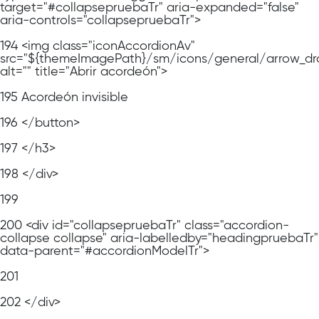
target="#collapsepruebaTr" aria-expanded="false"
aria-controls="collapsepruebaTr">
194
<img class="iconAccordionAv"
src="${themeImagePath}/sm/icons/general/arrow_dr
alt="" title="Abrir acordeón">
195
Acordeón invisible
196
</button>
197
</h3>
198
</div>
199
200
<div id="collapsepruebaTr" class="accordion-
collapse collapse" aria-labelledby="headingpruebaTr"
data-parent="#accordionModelTr">
201
202
</div>