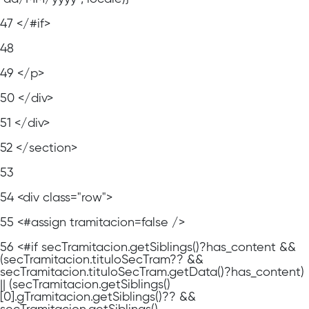
47
</#if>
48
49
</p>
50
</div>
51
</div>
52
</section>
53
54
<div class="row">
55
<#assign tramitacion=false />
56
<#if secTramitacion.getSiblings()?has_content &&
(secTramitacion.tituloSecTram?? &&
secTramitacion.tituloSecTram.getData()?has_content)
|| (secTramitacion.getSiblings()
[0].gTramitacion.getSiblings()?? &&