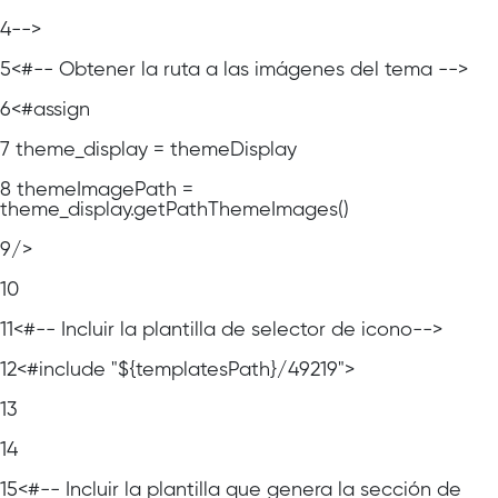
4
-->
5
<#-- Obtener la ruta a las imágenes del tema -->
6
<#assign
7
theme_display = themeDisplay
8
themeImagePath =
theme_display.getPathThemeImages()
9
/>
10
11
<#-- Incluir la plantilla de selector de icono-->
12
<#include "${templatesPath}/49219">
13
14
15
<#-- Incluir la plantilla que genera la sección de