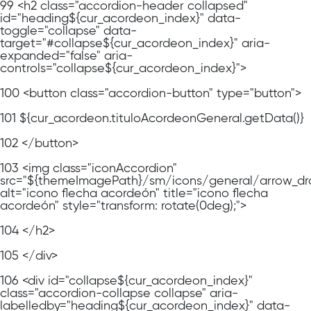
99
<h2 class="accordion-header collapsed"
id="heading${cur_acordeon_index}" data-
toggle="collapse" data-
target="#collapse${cur_acordeon_index}" aria-
expanded="false" aria-
controls="collapse${cur_acordeon_index}">
100
<button class="accordion-button" type="button">
101
${cur_acordeon.tituloAcordeonGeneral.getData()}
102
</button>
103
<img class="iconAccordion"
src="${themeImagePath}/sm/icons/general/arrow_dr
alt="icono flecha acordeón" title="icono flecha
acordeón" style="transform: rotate(0deg);">
104
</h2>
105
</div>
106
<div id="collapse${cur_acordeon_index}"
class="accordion-collapse collapse" aria-
labelledby="heading${cur_acordeon_index}" data-