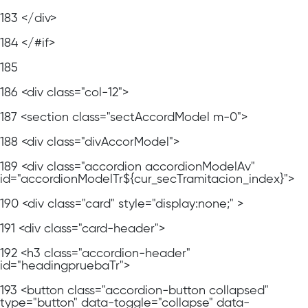
183
</div>
184
</#if>
185
186
<div class="col-12">
187
<section class="sectAccordModel m-0">
188
<div class="divAccorModel">
189
<div class="accordion accordionModelAv"
id="accordionModelTr${cur_secTramitacion_index}">
190
<div class="card" style="display:none;" >
191
<div class="card-header">
192
<h3 class="accordion-header"
id="headingpruebaTr">
193
<button class="accordion-button collapsed"
type="button" data-toggle="collapse" data-