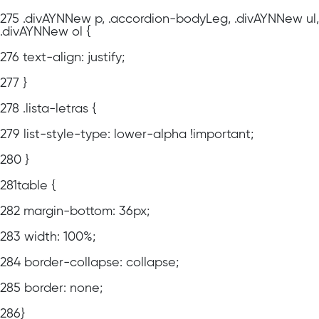
275
.divAYNNew p, .accordion-bodyLeg, .divAYNNew ul,
.divAYNNew ol {
276
text-align: justify;
277
}
278
.lista-letras {
279
list-style-type: lower-alpha !important;
280
}
281
table {
282
margin-bottom: 36px;
283
width: 100%;
284
border-collapse: collapse;
285
border: none;
286
}