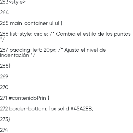
263
<style>
264
265
main .container ul ul {
266
list-style: circle; /* Cambia el estilo de los puntos
*/
267
padding-left: 20px; /* Ajusta el nivel de
indentación */
268
}
269
270
271
#contenidoPrin {
272
border-bottom: 1px solid #45A2EB;
273
}
274