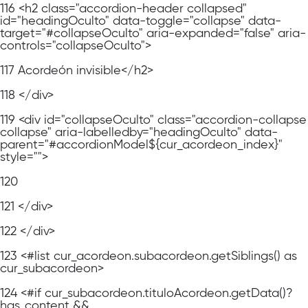
116
<h2 class="accordion-header collapsed"
id="headingOculto" data-toggle="collapse" data-
target="#collapseOculto" aria-expanded="false" aria-
controls="collapseOculto">
117
Acordeón invisible</h2>
118
</div>
119
<div id="collapseOculto" class="accordion-collapse
collapse" aria-labelledby="headingOculto" data-
parent="#accordionModel${cur_acordeon_index}"
style="">
120
121
</div>
122
</div>
123
<#list cur_acordeon.subacordeon.getSiblings() as
cur_subacordeon>
124
<#if cur_subacordeon.tituloAcordeon.getData()?
has_content &&