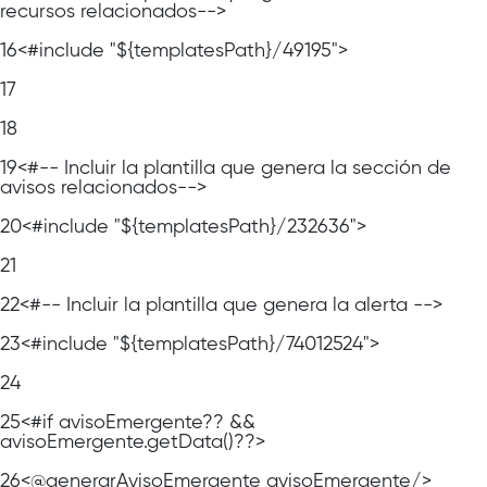
recursos relacionados-->
16
<#include "${templatesPath}/49195">
17
18
19
<#-- Incluir la plantilla que genera la sección de
avisos relacionados-->
20
<#include "${templatesPath}/232636">
21
22
<#-- Incluir la plantilla que genera la alerta -->
23
<#include "${templatesPath}/74012524">
24
25
<#if avisoEmergente?? &&
avisoEmergente.getData()??>
26
<@generarAvisoEmergente avisoEmergente/>