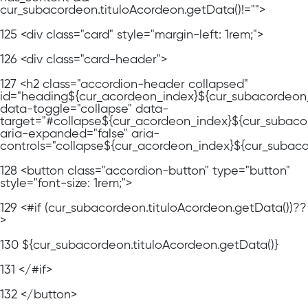
cur_subacordeon.tituloAcordeon.getData()!="">
125
<div class="card" style="margin-left: 1rem;">
126
<div class="card-header">
127
<h2 class="accordion-header collapsed"
id="heading${cur_acordeon_index}${cur_subacordeon
data-toggle="collapse" data-
target="#collapse${cur_acordeon_index}${cur_subaco
aria-expanded="false" aria-
controls="collapse${cur_acordeon_index}${cur_subac
128
<button class="accordion-button" type="button"
style="font-size: 1rem;">
129
<#if (cur_subacordeon.tituloAcordeon.getData())??
>
130
${cur_subacordeon.tituloAcordeon.getData()}
131
</#if>
132
</button>