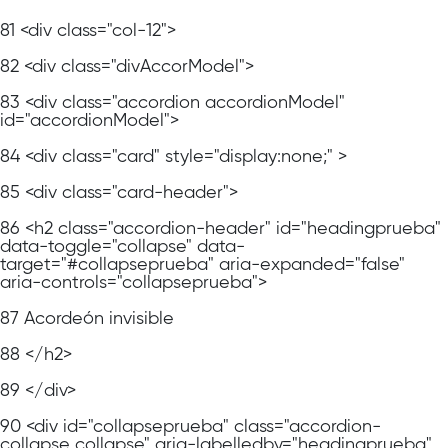
81
<div class="col-12">
82
<div class="divAccorModel">
83
<div class="accordion accordionModel"
id="accordionModel">
84
<div class="card" style="display:none;" >
85
<div class="card-header">
86
<h2 class="accordion-header" id="headingprueba"
data-toggle="collapse" data-
target="#collapseprueba" aria-expanded="false"
aria-controls="collapseprueba">
87
Acordeón invisible
88
</h2>
89
</div>
90
<div id="collapseprueba" class="accordion-
collapse collapse" aria-labelledby="headingprueba"