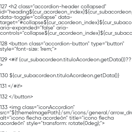
127
<h2 class="accordion-header collapsed"
id="heading${cur_acordeon_index}${cur_subacordeon
data-toggle="collapse" data-
target="#collapse${cur_acordeon_index}${cur_subaco
aria-expanded="false" aria-
controls="collapse${cur_acordeon_index}${cur_subac
128
<button class="accordion-button" type="button"
style="font-size: 1rem;">
129
<#if (cur_subacordeon.tituloAcordeon.getData())??
>
130
${cur_subacordeon.tituloAcordeon.getData()}
131
</#if>
132
</button>
133
<img class="iconAccordion"
src="${themeImagePath}/sm/icons/general/arrow_dr
alt="icono flecha acordeón" title="icono flecha
acordeón" style="transform: rotate(0deg);">