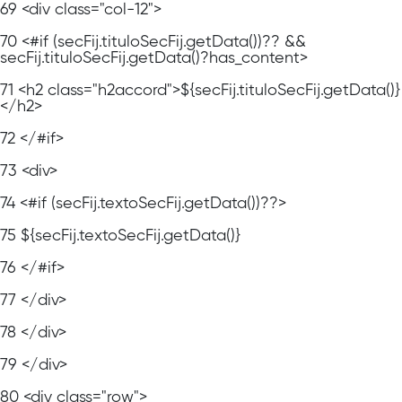
69
<div class="col-12">
70
<#if (secFij.tituloSecFij.getData())?? &&
secFij.tituloSecFij.getData()?has_content>
71
<h2 class="h2accord">${secFij.tituloSecFij.getData()}
</h2>
72
</#if>
73
<div>
74
<#if (secFij.textoSecFij.getData())??>
75
${secFij.textoSecFij.getData()}
76
</#if>
77
</div>
78
</div>
79
</div>
80
<div class="row">