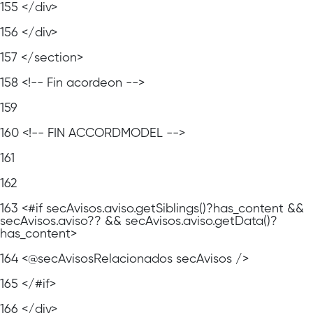
155
</div>
156
</div>
157
</section>
158
<!-- Fin acordeon -->
159
160
<!-- FIN ACCORDMODEL -->
161
162
163
<#if secAvisos.aviso.getSiblings()?has_content &&
secAvisos.aviso?? && secAvisos.aviso.getData()?
has_content>
164
<@secAvisosRelacionados secAvisos />
165
</#if>
166
</div>