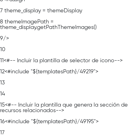
7
theme_display = themeDisplay
8
themeImagePath =
theme_display.getPathThemeImages()
9
/>
10
11
<#-- Incluir la plantilla de selector de icono-->
12
<#include "${templatesPath}/49219">
13
14
15
<#-- Incluir la plantilla que genera la sección de
recursos relacionados-->
16
<#include "${templatesPath}/49195">
17