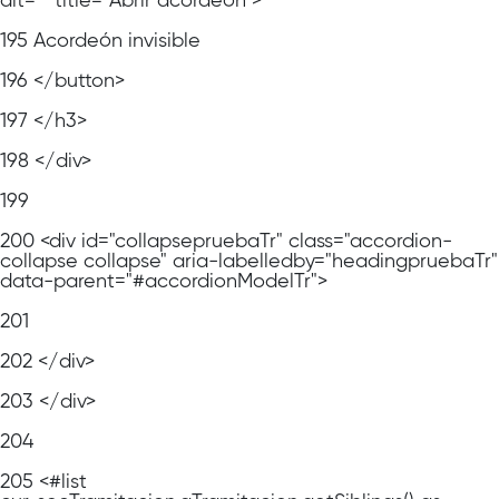
alt="" title="Abrir acordeón">
195
Acordeón invisible
196
</button>
197
</h3>
198
</div>
199
200
<div id="collapsepruebaTr" class="accordion-
collapse collapse" aria-labelledby="headingpruebaTr"
data-parent="#accordionModelTr">
201
202
</div>
203
</div>
204
205
<#list