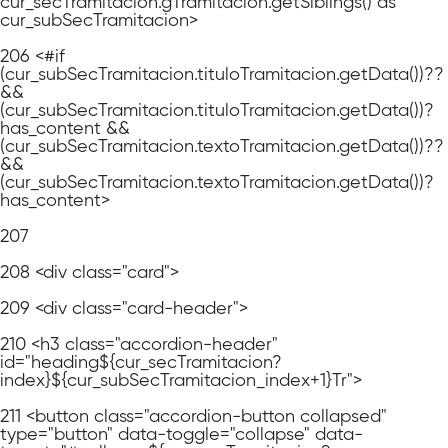
cur_secTramitacion.gTramitacion.getSiblings() as
cur_subSecTramitacion>
206
<#if
(cur_subSecTramitacion.tituloTramitacion.getData())??
&&
(cur_subSecTramitacion.tituloTramitacion.getData())?
has_content &&
(cur_subSecTramitacion.textoTramitacion.getData())??
&&
(cur_subSecTramitacion.textoTramitacion.getData())?
has_content>
207
208
<div class="card">
209
<div class="card-header">
210
<h3 class="accordion-header"
id="heading${cur_secTramitacion?
index}${cur_subSecTramitacion_index+1}Tr">
211
<button class="accordion-button collapsed"
type="button" data-toggle="collapse" data-