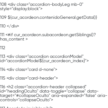
108
<div class="accordion-bodyLeg mb-0"
style="display:block">
109
${cur_acordeon.contenidoGeneral.getData()}
110
</div>
111
<#if cur_acordeon.subacordeon.getSiblings()?
has_content >
112
113
<div class="accordion accordionModel"
id="accordionModel${cur_acordeon_index}">
114
<div class="card d-none">
115
<div class="card-header">
116
<h2 class="accordion-header collapsed"
id="headingOculto" data-toggle="collapse" data-
target="#collapseOculto" aria-expanded="false" aria-
controls="collapseOculto">