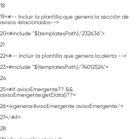
18
19
<#-- Incluir la plantilla que genera la sección de
avisos relacionados-->
20
<#include "${templatesPath}/232636">
21
22
<#-- Incluir la plantilla que genera la alerta -->
23
<#include "${templatesPath}/74012524">
24
25
<#if avisoEmergente?? &&
avisoEmergente.getData()??>
26
<@generarAvisoEmergente avisoEmergente/>
27
</#if>
28