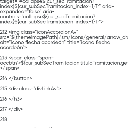
target="#collapse${cur_secTramitacion?
index}${cur_subSecTramitacion_index+1}Tr" aria-
expanded="false" aria-
controls="collapse${cur_secTramitacion?
index}${cur_subSecTramitacion_index+1}Tr">
212
<img class="iconAccordionAv"
src="${themeImagePath}/sm/icons/general/arrow_dr
alt="icono flecha acordeón" title="icono flecha
acordeón">
213
<span class="span-
accbtn">${cur_subSecTramitacion.tituloTramitacion.ge
</span>
214
</button>
215
<div class="divLinkAv">
216
</h3>
217
</div>
218