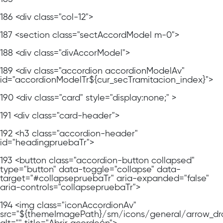
186
<div class="col-12">
187
<section class="sectAccordModel m-0">
188
<div class="divAccorModel">
189
<div class="accordion accordionModelAv"
id="accordionModelTr${cur_secTramitacion_index}">
190
<div class="card" style="display:none;" >
191
<div class="card-header">
192
<h3 class="accordion-header"
id="headingpruebaTr">
193
<button class="accordion-button collapsed"
type="button" data-toggle="collapse" data-
target="#collapsepruebaTr" aria-expanded="false"
aria-controls="collapsepruebaTr">
194
<img class="iconAccordionAv"
src="${themeImagePath}/sm/icons/general/arrow_dr