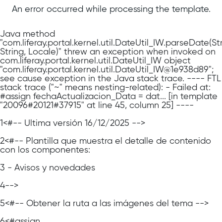
An error occurred while processing the template.
Java method
"com.liferay.portal.kernel.util.DateUtil_IW.parseDate(Str
String, Locale)" threw an exception when invoked on
com.liferay.portal.kernel.util.DateUtil_IW object
"com.liferay.portal.kernel.util.DateUtil_IW@1e938d89";
see cause exception in the Java stack trace. ---- FTL
stack trace ("~" means nesting-related): - Failed at:
#assign fechaActualizacion_Data = dat... [in template
"20096#20121#37915" at line 45, column 25] ----
1
<#-- Última versión 16/12/2025 -->
2
<#-- Plantilla que muestra el detalle de contenido
con los componentes:
3
- Avisos y novedades
4
-->
5
<#-- Obtener la ruta a las imágenes del tema -->
6
<#assign