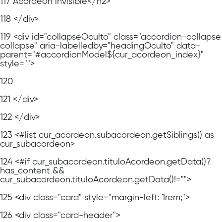
117
Acordeón invisible</h2>
118
</div>
119
<div id="collapseOculto" class="accordion-collapse
collapse" aria-labelledby="headingOculto" data-
parent="#accordionModel${cur_acordeon_index}"
style="">
120
121
</div>
122
</div>
123
<#list cur_acordeon.subacordeon.getSiblings() as
cur_subacordeon>
124
<#if cur_subacordeon.tituloAcordeon.getData()?
has_content &&
cur_subacordeon.tituloAcordeon.getData()!="">
125
<div class="card" style="margin-left: 1rem;">
126
<div class="card-header">