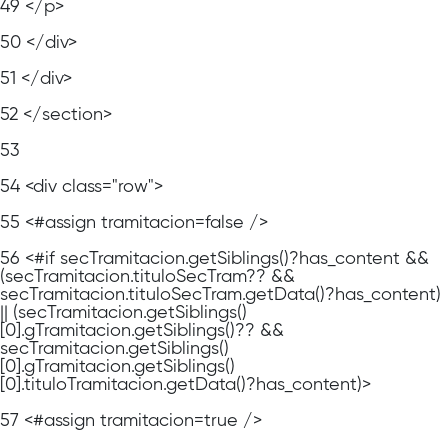
49
</p>
50
</div>
51
</div>
52
</section>
53
54
<div class="row">
55
<#assign tramitacion=false />
56
<#if secTramitacion.getSiblings()?has_content &&
(secTramitacion.tituloSecTram?? &&
secTramitacion.tituloSecTram.getData()?has_content)
|| (secTramitacion.getSiblings()
[0].gTramitacion.getSiblings()?? &&
secTramitacion.getSiblings()
[0].gTramitacion.getSiblings()
[0].tituloTramitacion.getData()?has_content)>
57
<#assign tramitacion=true />