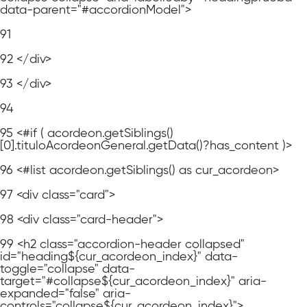
data-parent="#accordionModel">
91
92
</div>
93
</div>
94
95
<#if ( acordeon.getSiblings()
[0].tituloAcordeonGeneral.getData()?has_content )>
96
<#list acordeon.getSiblings() as cur_acordeon>
97
<div class="card">
98
<div class="card-header">
99
<h2 class="accordion-header collapsed"
id="heading${cur_acordeon_index}" data-
toggle="collapse" data-
target="#collapse${cur_acordeon_index}" aria-
expanded="false" aria-
controls="collapse${cur_acordeon_index}">