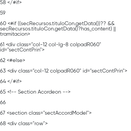
58
</#if>
59
60
<#if ((secRecursos.tituloCon.getData())?? &&
secRecursos.tituloCon.getData()?has_content) ||
tramitacion>
61
<div class="col-12 col-lg-8 colpadR060"
id="sectContPrin">
62
<#else>
63
<div class="col-12 colpadR060" id="sectContPrin">
64
</#if>
65
<!-- Section Acordeon -->
66
67
<section class="sectAccordModel">
68
<div class="row">