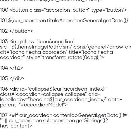
100
<button class="accordion-button" type="button">
101
${cur_acordeon.tituloAcordeonGeneral.getData()}
102
</button>
103
<img class="iconAccordion"
src="${themeImagePath}/sm/icons/general/arrow_dr
alt="icono flecha acordeón" title="icono flecha
acordeón" style="transform: rotate(0deg);">
104
</h2>
105
</div>
106
<div id="collapse${cur_acordeon_index}"
class="accordion-collapse collapse" aria-
labelledby="heading${cur_acordeon_index}" data-
parent="#accordionModel">
107
<#if cur_acordeon.contenidoGeneral.getData() !=
"" || cur_acordeon.subacordeon.getSiblings()?
has_content>