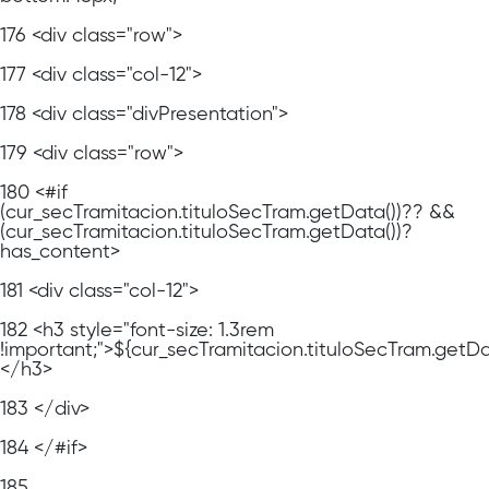
176
<div class="row">
177
<div class="col-12">
178
<div class="divPresentation">
179
<div class="row">
180
<#if
(cur_secTramitacion.tituloSecTram.getData())?? &&
(cur_secTramitacion.tituloSecTram.getData())?
has_content>
181
<div class="col-12">
182
<h3 style="font-size: 1.3rem
!important;">${cur_secTramitacion.tituloSecTram.getDa
</h3>
183
</div>
184
</#if>
185