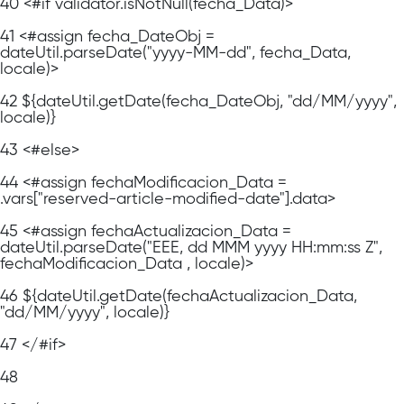
40
<#if validator.isNotNull(fecha_Data)>
41
<#assign fecha_DateObj =
dateUtil.parseDate("yyyy-MM-dd", fecha_Data,
locale)>
42
${dateUtil.getDate(fecha_DateObj, "dd/MM/yyyy",
locale)}
43
<#else>
44
<#assign fechaModificacion_Data =
.vars["reserved-article-modified-date"].data>
45
<#assign fechaActualizacion_Data =
dateUtil.parseDate("EEE, dd MMM yyyy HH:mm:ss Z",
fechaModificacion_Data , locale)>
46
${dateUtil.getDate(fechaActualizacion_Data,
"dd/MM/yyyy", locale)}
47
</#if>
48