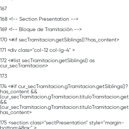
167
168
<!-- Section Presentation -->
169
<!-- Bloque de Tramitación -->
170
<#if secTramitacion.getSiblings()?has_content>
171
<div class="col-12 col-lg-4" >
172
<#list secTramitacion.getSiblings() as
cur_secTramitacion>
173
174
<#if cur_secTramitacion.gTramitacion.getSiblings()?
has_content &&
(cur_secTramitacion.gTramitacion.tituloTramitacion.ge
&&
(cur_secTramitacion.gTramitacion.tituloTramitacion.get
has_content>
175
<section class="sectPresentation" style="margin-
bottom:48px;" >