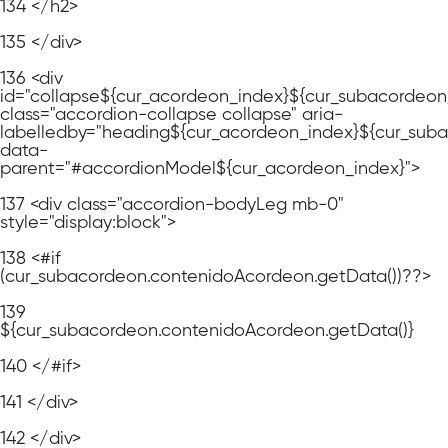
134
</h2>
135
</div>
136
<div
id="collapse${cur_acordeon_index}${cur_subacordeon
class="accordion-collapse collapse" aria-
labelledby="heading${cur_acordeon_index}${cur_sub
data-
parent="#accordionModel${cur_acordeon_index}">
137
<div class="accordion-bodyLeg mb-0"
style="display:block">
138
<#if
(cur_subacordeon.contenidoAcordeon.getData())??>
139
${cur_subacordeon.contenidoAcordeon.getData()}
140
</#if>
141
</div>
142
</div>