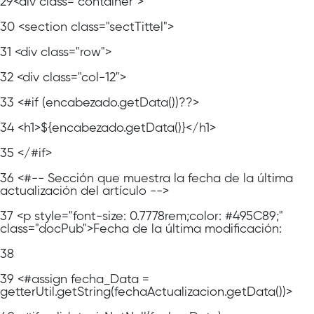
29
<div class="container">
30
<section class="sectTittel">
31
<div class="row">
32
<div class="col-12">
33
<#if (encabezado.getData())??>
34
<h1>${encabezado.getData()}</h1>
35
</#if>
36
<#-- Sección que muestra la fecha de la última
actualización del artículo -->
37
<p style="font-size: 0.7778rem;color: #495C89;"
class="docPub">Fecha de la última modificación:
38
39
<#assign fecha_Data =
getterUtil.getString(fechaActualizacion.getData())>