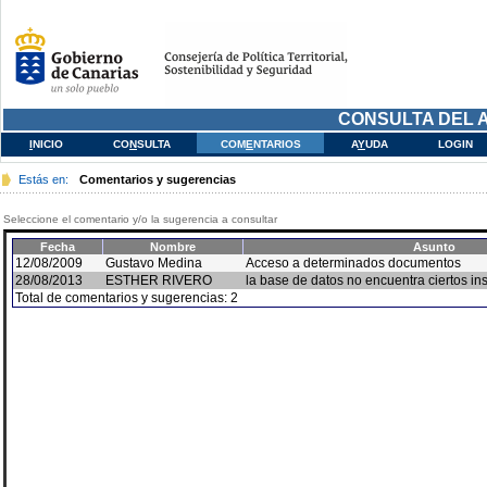
CONSULTA DEL 
I
NICIO
CO
N
SULTA
COM
E
NTARIOS
A
Y
UDA
LOGIN
Estás en:
Comentarios y sugerencias
Seleccione el comentario y/o la sugerencia a consultar
Fecha
Nombre
Asunto
12/08/2009
Gustavo Medina
Acceso a determinados documentos
28/08/2013
ESTHER RIVERO
la base de datos no encuentra ciertos i
Total de comentarios y sugerencias: 2