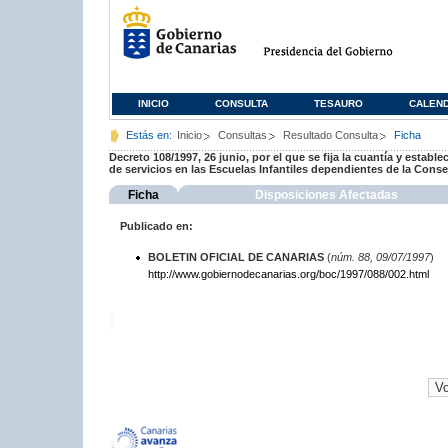
INICIO
CONSULTA
TESAURO
CALEN
Estás en:
Inicio
Consultas
Resultado Consulta
Ficha
Decreto 108/1997, 26 junio, por el que se fija la cuantía y establ
de servicios en las Escuelas Infantiles dependientes de la Cons
Ficha
Disposiciones Afectadas
Publicado en:
BOLETIN OFICIAL DE CANARIAS
(
núm. 88, 09/07/1997
)
http://www.gobiernodecanarias.org/boc/1997/088/002.html