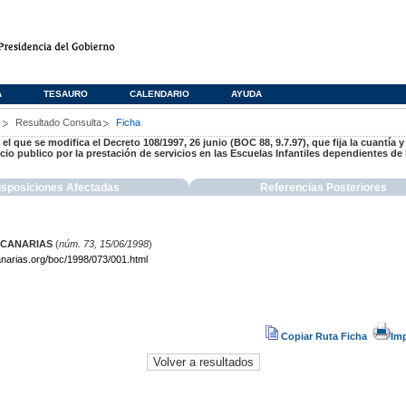
A
TESAURO
CALENDARIO
AYUDA
s
Resultado Consulta
Ficha
el que se modifica el Decreto 108/1997, 26 junio (BOC 88, 9.7.97), que fija la cuantía 
ecio publico por la prestación de servicios en las Escuelas Infantiles dependientes de
isposiciones Afectadas
Referencias Posteriores
 CANARIAS
(
núm. 73, 15/06/1998
)
narias.org/boc/1998/073/001.html
Copiar Ruta Ficha
Im