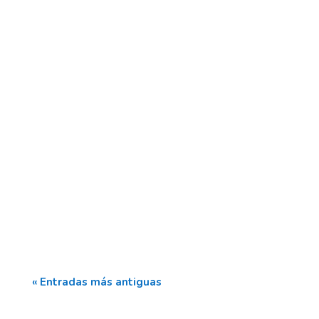
https://www3.gobiernodecanarias.org/medusa/
mediateca/ce...
« Entradas más antiguas