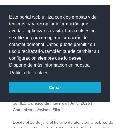
Este portal web utiliza cookies propias y de
terceros para recopilar información que
ayuda a optimizar su visita. Las cookies no
se utilizan para recoger información de
carácter personal. Usted puede permitir su
uso o rechazarlo, también puede cambiar su
configuración siempre que lo desee.
Dispone de más información en nuestra
Política de cookies.
Cerrar
CAMBIO DE HORARIO ADMINISTRACIÓN
por
IES Cairasco de Figueroa
|
Jul 9, 2026
|
Comunicados/avisos
,
Slider
Desde el 10 de julio el horario de atención al público de