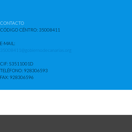
CONTACTO
CÓDIGO CÉNTRO: 35008411
E-MAIL:
35008411@gobiernodecanarias.org
CIF: S3511001D
TELÉFONO: 928306593
FAX: 928306596