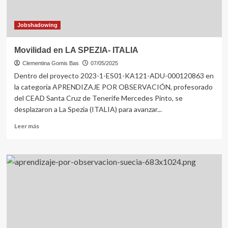
Jobshadowing
Movilidad en LA SPEZIA- ITALIA
Clementina Gomis Bas
07/05/2025
Dentro del proyecto 2023-1-ES01-KA121-ADU-000120863 en
la categoría APRENDIZAJE POR OBSERVACIÓN, profesorado
del CEAD Santa Cruz de Tenerife Mercedes Pinto, se
desplazaron a La Spezia (ITALIA) para avanzar...
Leer
Leer más
más
sobre
Movilidad
en
LA
SPEZIA-
ITALIA