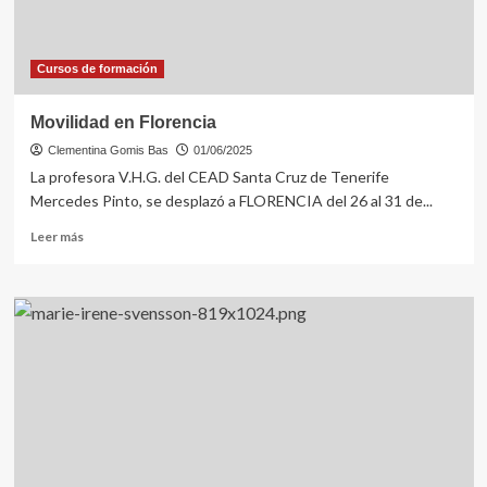
Cursos de formación
Movilidad en Florencia
Clementina Gomis Bas
01/06/2025
La profesora V.H.G. del CEAD Santa Cruz de Tenerife
Mercedes Pinto, se desplazó a FLORENCIA del 26 al 31 de...
Leer
Leer más
más
sobre
Movilidad
en
Florencia