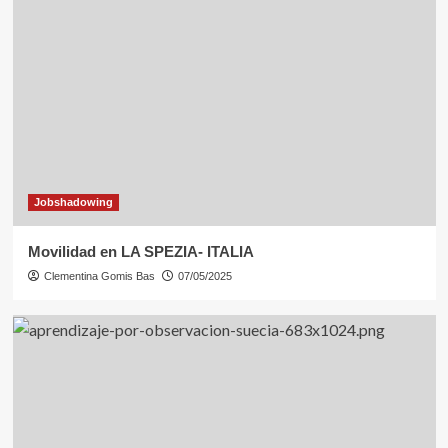
Movilidades
CURSO 2024-2025
3
Cursos de formación
Movilidad en Florencia
4
Jobshadowing
Movilidad en LA SPEZIA- ITALIA
Erasmusdays
Movilidades
Clementina Gomis Bas
07/05/2025
Visita de Profesorado experto
5