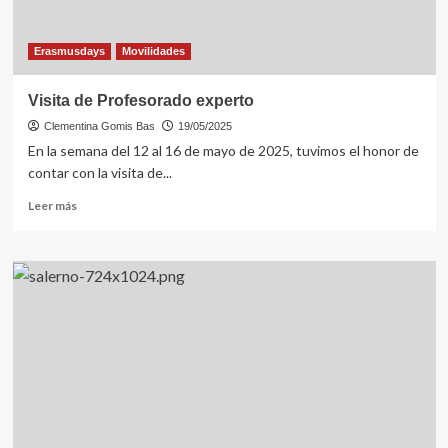
Erasmusdays
Movilidades
Visita de Profesorado experto
Clementina Gomis Bas
19/05/2025
En la semana del 12 al 16 de mayo de 2025, tuvimos el honor de
contar con la visita de...
Leer
Leer más
más
sobre
Visita
de
Profesorado
experto