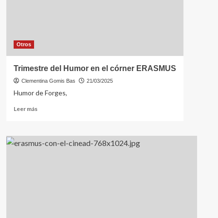
Otros
Trimestre del Humor en el córner ERASMUS
Clementina Gomis Bas
21/03/2025
Humor de Forges,
Leer
Leer más
más
sobre
Trimestre
del
Humor
en
el
córner
ERASMUS