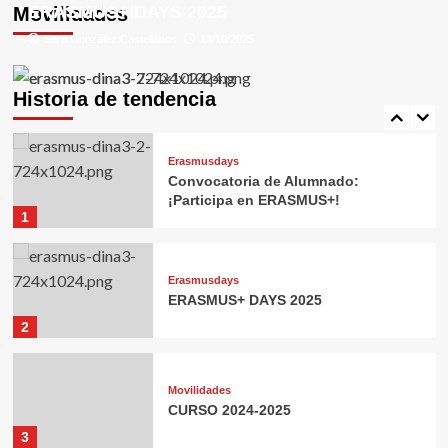
ERASMUS+!
ERASMUS+ DAYS 2025
Movilidades
Sara González Castellanos
Sara González Castellanos
14/10/2025
13/10/2025
Erasmusdays
Movilidades
Visita de Profesorado experto
Historia de tendencia
5
Erasmusdays
Convocatoria de Alumnado:
¡Participa en ERASMUS+!
1
Erasmusdays
ERASMUS+ DAYS 2025
2
Movilidades
CURSO 2024-2025
3