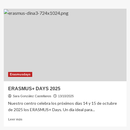
sobre
Convocatoria
de
Alumnado:
¡Participa
en
ERASMUS+!
Erasmusdays
ERASMUS+ DAYS 2025
Sara González Castellanos
13/10/2025
Nuestro centro celebra los próximos días 14 y 15 de octubre
de 2025 los ERASMUS+ Days. Un día ideal para...
Leer
Leer más
más
sobre