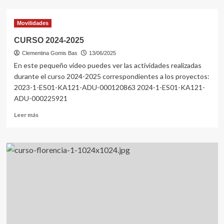
ERASMUS+
DAYS
Movilidades
2025
CURSO 2024-2025
Clementina Gomis Bas
13/06/2025
En este pequeño vídeo puedes ver las actividades realizadas
durante el curso 2024-2025 correspondientes a los proyectos:
2023-1-ES01-KA121-ADU-000120863 2024-1-ES01-KA121-
ADU-000225921
Leer
Leer más
más
sobre
CURSO
2024-
2025