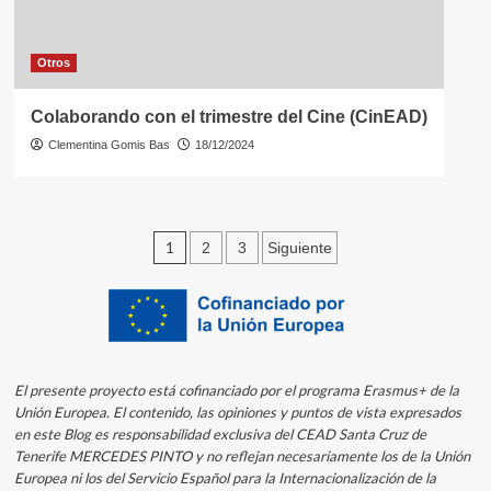
Otros
Colaborando con el trimestre del Cine (CinEAD)
Clementina Gomis Bas
18/12/2024
Paginación
1
2
3
Siguiente
de
entradas
El presente proyecto está cofinanciado
por el programa Erasmus+ de la
Unión Europea. El contenido, l
as opiniones y puntos de vista expresados
en este Blog
es responsabilidad exclusiva
del CEAD Santa Cruz de
Tenerife MERCEDES PINTO y no reflejan necesariamente los de la Unión
Europea ni los del Servicio Español para la Internacionalización de la