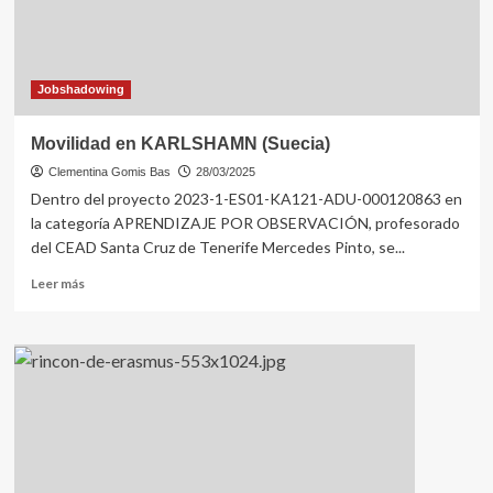
Jobshadowing
Movilidad en KARLSHAMN (Suecia)
Clementina Gomis Bas
28/03/2025
Dentro del proyecto 2023-1-ES01-KA121-ADU-000120863 en
la categoría APRENDIZAJE POR OBSERVACIÓN, profesorado
del CEAD Santa Cruz de Tenerife Mercedes Pinto, se...
Leer
Leer más
más
sobre
Movilidad
en
KARLSHAMN
(Suecia)