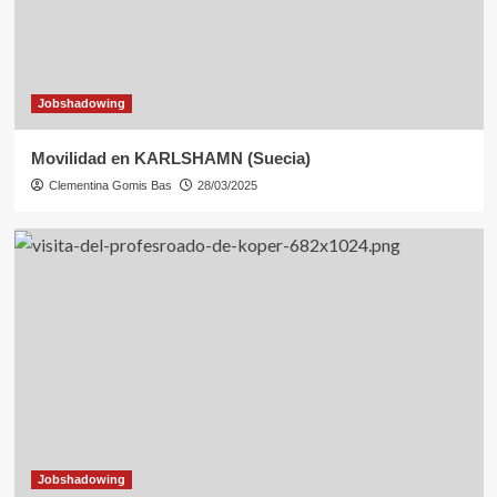
Jobshadowing
Movilidad en KARLSHAMN (Suecia)
Clementina Gomis Bas
28/03/2025
Jobshadowing