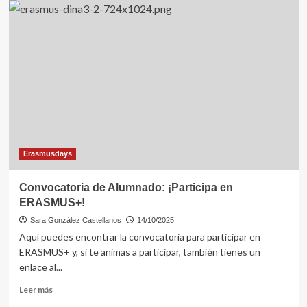
Erasmusdays
Convocatoria de Alumnado: ¡Participa en
ERASMUS+!
Sara González Castellanos
14/10/2025
Aquí puedes encontrar la convocatoria para participar en
ERASMUS+ y, si te animas a participar, también tienes un
enlace al...
Leer
Leer más
más