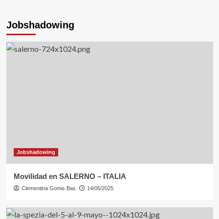
Jobshadowing
Cursos de formación
Movilidad en Florencia
4
Erasmusdays
Movilidades
Visita de Profesorado experto
5
Erasmusdays
Convocatoria de Alumnado:
¡Participa en ERASMUS+!
Jobshadowing
1
Movilidad en SALERNO – ITALIA
Erasmusdays
Clementina Gomis Bas
14/05/2025
ERASMUS+ DAYS 2025
2