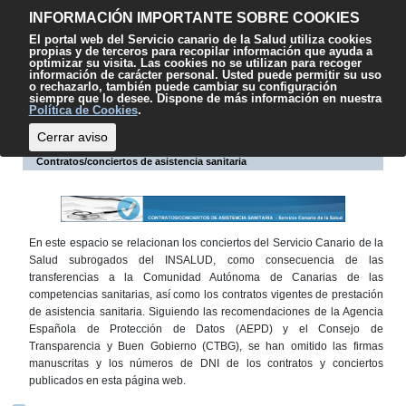
Contenido
Accesibilidad
Mapa web
Contacto
Sugerencias
El
INFORMACIÓN IMPORTANTE SOBRE COOKIES
SCS
El portal web del Servicio canario de la Salud utiliza cookies
propias y de terceros para recopilar información que ayuda a
optimizar su visita. Las cookies no se utilizan para recoger
información de carácter personal. Usted puede permitir su uso
o rechazarlo, también puede cambiar su configuración
siempre que lo desee. Dispone de más información en nuestra
Escuchar
Política de Cookies
.
Cerrar aviso
Contratos/conciertos de asistencia sanitaria
En este espacio se relacionan los conciertos del Servicio Canario de la
Salud subrogados del INSALUD, como consecuencia de las
transferencias a la Comunidad Autónoma de Canarias de las
competencias sanitarias, así como los contratos vigentes de prestación
de asistencia sanitaria. Siguiendo las recomendaciones de la Agencia
Española de Protección de Datos (AEPD) y el Consejo de
Transparencia y Buen Gobierno (CTBG), se han omitido las firmas
manuscritas y los números de DNI de los contratos y conciertos
publicados en esta página web.