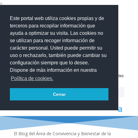
>
Este portal web utiliza cookies propias y de
terceros para recopilar información que
ayuda a optimizar su visita. Las cookies no
se utilizan para recoger información de
carácter personal. Usted puede permitir su
uso o rechazarlo, también puede cambiar su
configuración siempre que lo desee.
Dispone de más información en nuestra
Política de cookies.
Cerrar
El Blog del Área de Convivencia y Bienestar de la