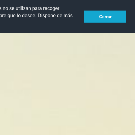
s no se utilizan para recoger
mpre que lo desee. Dispone de más
Cerrar