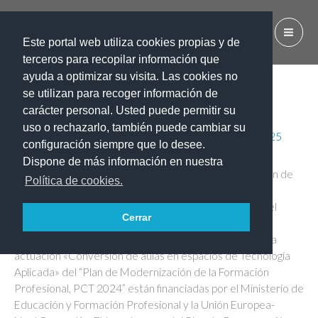
Ir
al
IES EL CALERO
contenido
Este portal web utiliza cookies propias y de
terceros para recopilar información que
ayuda a optimizar su visita. Las cookies no
se utilizan para recoger información de
ATECA
carácter personal. Usted puede permitir su
uso o rechazarlo, también puede cambiar su
Por
Esther Gloria Bolaños Cabrera
/
13 diciembre, 2025
configuración siempre que lo desee.
Dispone de más información en nuestra
El IES EL CALERO participa en la actuación «conversión de
Política de cookies.
aulas en espacios de tecnología aplicada», dentro del
programa de Cooperación Territorial Extraordinario del
Cerrar
Ministerio de Educación y Formación Profesional. Las
acciones desarrolladas en el centro relacionadas con la
actuación «Conversión de aulas en espacios de Tecnología
Aplicada» del “Plan de Modernización de la Formación
Profesional, PCT 2024” están financiadas por el Ministerio de
Educación y Formación Profesional y la Unión Europea-