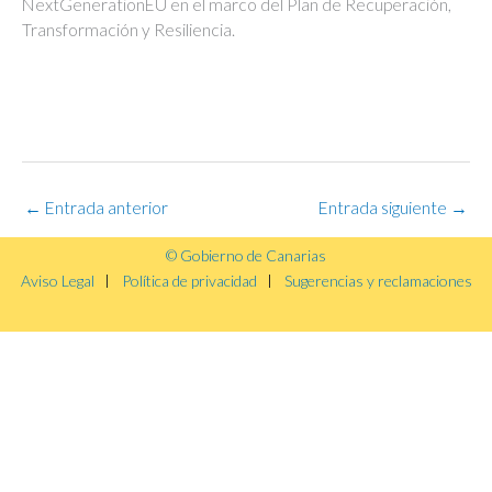
NextGenerationEU en el marco del Plan de Recuperación,
Transformación y Resiliencia.
←
Entrada anterior
Entrada siguiente
→
© Gobierno de Canarias
Aviso Legal
Política de privacidad
Sugerencias y reclamaciones