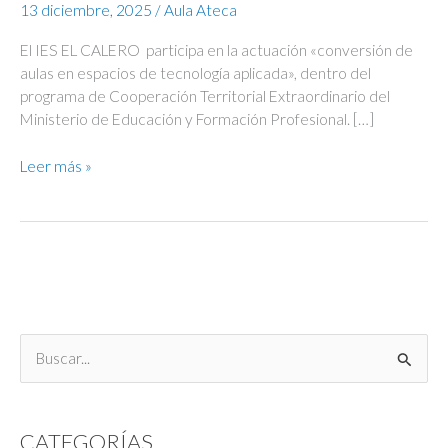
13 diciembre, 2025
/
Aula Ateca
El IES EL CALERO participa en la actuación «conversión de
aulas en espacios de tecnología aplicada», dentro del
programa de Cooperación Territorial Extraordinario del
Ministerio de Educación y Formación Profesional. […]
ATECA
Leer más »
B
u
s
CATEGORÍAS
c