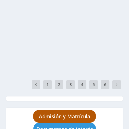
por
Jose S
|
Sep 23, 2025
|
Ciclo formativo de grado básico
,
Ciclo Formativo de Grado Medio
,
Ciclo Formativo de Grado
Superior
,
Erasmus+
,
Formación Profesional
,
IFE+16
|
0
Abierto el período de solicitud de plazas en Erasmus+
para el curso 2025/2026. Se abre el plazo de solicitudes
de plazas para las movilidades Erasmus+ de alumnado y
personal del IES Siete Palmas, para el curso 2025-2026
entre...
LEER MÁS
1
2
3
4
5
6
Admisión y Matrícula