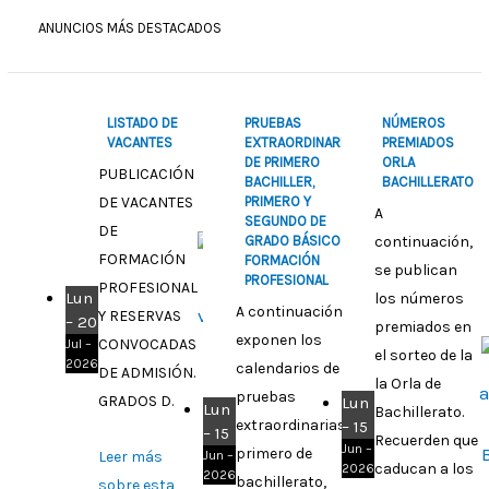
ANUNCIOS MÁS DESTACADOS
LISTADO DE
PRUEBAS
NÚMEROS
VACANTES
EXTRAORDINARIAS
PREMIADOS
DE PRIMERO
ORLA
PUBLICACIÓN
BACHILLER,
BACHILLERATO
PRIMERO Y
DE VACANTES
A
SEGUNDO DE
DE
GRADO BÁSICO DE
continuación,
FORMACIÓN
FORMACIÓN
se publican
PROFESIONAL
PROFESIONAL
Lun
los números
A continuación, se
Y RESERVAS
– 20
premiados en
exponen los
CONVOCADAS
Jul –
el sorteo de la
2026
calendarios de las
DE ADMISIÓN.
la Orla de
pruebas
GRADOS D.
Lun
Lun
Bachillerato.
extraordinarias de
– 15
– 15
Recuerden que
Jun –
primero de
Leer más
Jun –
caducan a los
2026
2026
bachillerato,
sobre esta