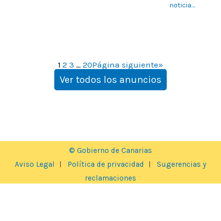
noticia…
1
2
3
…
20
Página siguiente
»
Ver todos los anuncios
© Gobierno de Canarias
Aviso Legal
Política de privacidad
Sugerencias y
reclamaciones