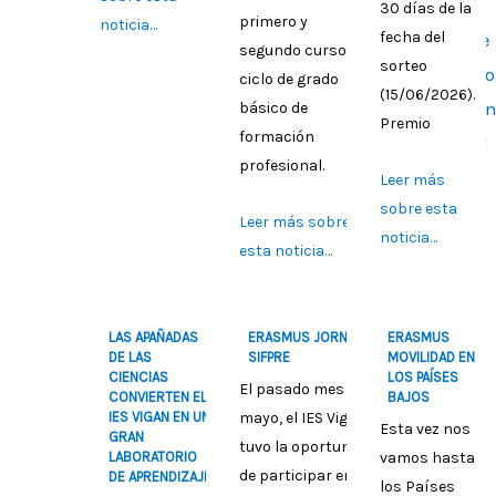
30 días de la
primero y
noticia…
fecha del
segundo curso del
sorteo
ciclo de grado
(15/06/2026).
básico de
Premio
formación
profesional.
Leer más
sobre esta
Leer más sobre
noticia…
esta noticia…
LAS APAÑADAS
ERASMUS JORNADAS
ERASMUS
DE LAS
SIFPRE
MOVILIDAD EN
CIENCIAS
LOS PAÍSES
El pasado mes de
CONVIERTEN EL
BAJOS
IES VIGAN EN UN
mayo, el IES Vigán
Esta vez nos
GRAN
tuvo la oportunidad
LABORATORIO
vamos hasta
de participar en las
DE APRENDIZAJE
los Países