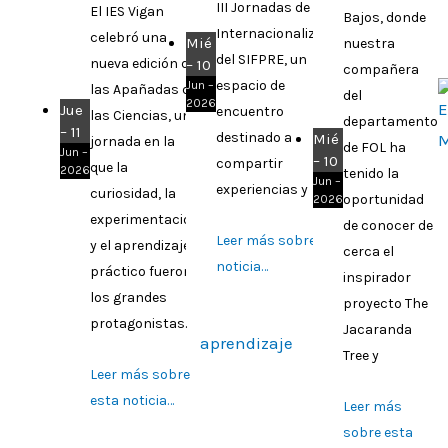
III Jornadas de
El IES Vigan
Bajos, donde
Internacionalización
celebró una
Mié
nuestra
del SIFPRE, un
nueva edición de
– 10
compañera
espacio de
Jun –
las Apañadas de
del
2026
Jue
encuentro
las Ciencias, una
departamento
– 11
destinado a
Mié
jornada en la
de FOL ha
Jun –
– 10
compartir
que la
2026
tenido la
Jun –
experiencias y
curiosidad, la
oportunidad
2026
experimentación
de conocer de
Leer más sobre esta
y el aprendizaje
cerca el
noticia…
práctico fueron
inspirador
los grandes
proyecto The
protagonistas.
Jacaranda
Tree y
Leer más sobre
esta noticia…
Leer más
sobre esta