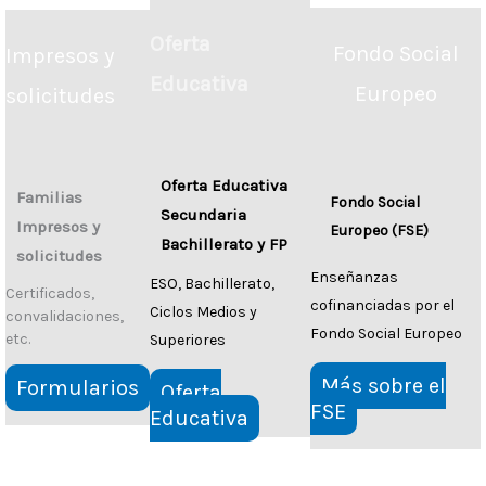
Oferta
Fondo Social
Impresos y
Educativa
Europeo
solicitudes
Oferta Educativa
Familias
Fondo Social
Secundaria
Impresos y
Europeo (FSE)
Bachillerato y FP
solicitudes
Enseñanzas
ESO, Bachillerato,
Certificados,
cofinanciadas por el
Ciclos Medios y
convalidaciones,
Fondo Social Europeo
etc.
Superiores
Más sobre el
Formularios
Oferta
FSE
Educativa