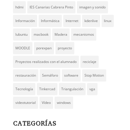
hdmi
IES Canarias Cabrera Pinto
imagen y sonido
Información
Informática
Internet
kdenlive
linux
lubuntu
macbook
Madera
mecanismos
MOODLE
porexpan
proyecto
Proyectos realizados con el alumnado
reciclaje
restauración
Semáforo
software
Stop Motion
Tecnología
Tinkercad
Triangulación
vga
videotutorial
Vídeo
windows
CATEGORÍAS