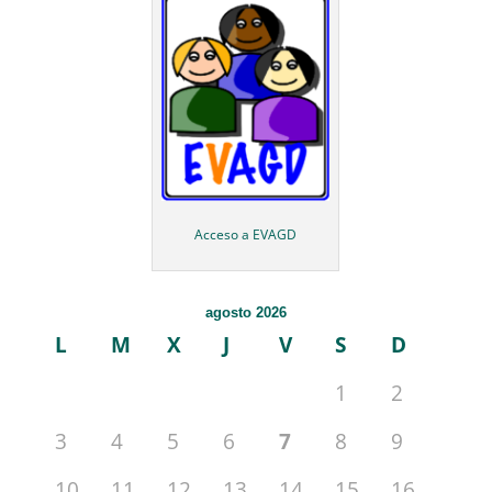
Acceso a EVAGD
agosto 2026
L
M
X
J
V
S
D
1
2
3
4
5
6
7
8
9
10
11
12
13
14
15
16