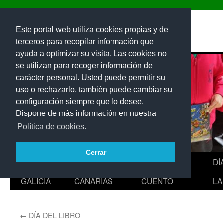
Saltar
al
EL POETA MERLÍN
Este portal web utiliza cookies propias y de
contenido
terceros para recopilar información que
ayuda a optimizar su visita. Las cookies no
se utilizan para recoger información de
carácter personal. Usted puede permitir su
uso o rechazarlo, también puede cambiar su
configuración siempre que lo desee.
Dispone de más información en nuestra
Política de cookies.
Cerrar
CEIP
DÍA DE
HORA DEL
DÍ
GALICIA
CANARIAS
CUENTO
LA
←
DÍA DEL LIBRO