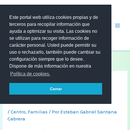
Ir
al
Este portal web utiliza cookies propias y de
contenido
terceros para recopilar información que
CEIP LOS GILES
ayuda a optimizar su visita. Las cookies no
se utilizan para recoger información de
carácter personal. Usted puede permitir su
uso o rechazarlo, también puede cambiar su
configuración siempre que lo desee.
Dispone de más información en nuestra
Política de cookies.
Cerrar
Horarios final de curso
/
Centro
,
Familias
/ Por
Esteban Gabriel Santana
Cabrera