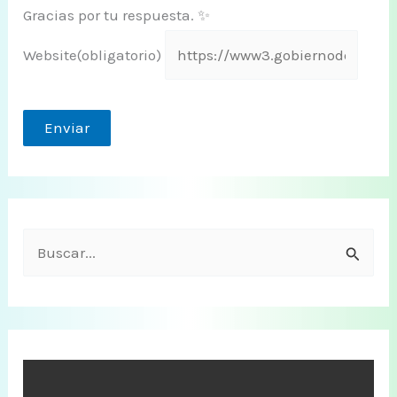
Gracias por tu respuesta. ✨
Website
(obligatorio)
Enviar
B
u
s
c
a
r