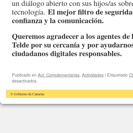
un diálogo abierto con sus hijos/as sobre
El mejor filtro de segurida
tecnología.
confianza y la comunicación.
Queremos agradecer a los agentes de l
Telde por su cercanía y por ayudarno
ciudadanos digitales responsables.
Publicado en
Act. Complementarias
,
Actividades
|
Etiquetado
Ch
en
desactivados
«Aprendiendo
seguridad
© Gobierno de Canarias
digital
con
la
Policía
Nacional»